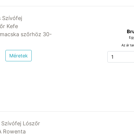
 Szívófej
zőr Kefe
Br
a macska szőrhöz 30-
Eg
Az ár ta
Méretek
 Szívófej Lószőr
A Rowenta