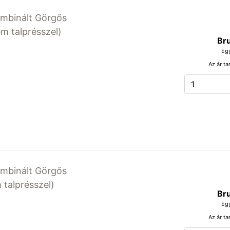
mbinált Görgős
m talprésszel)
Bru
Eg
Az ár ta
mbinált Görgős
talprésszel)
Bru
Eg
Az ár ta