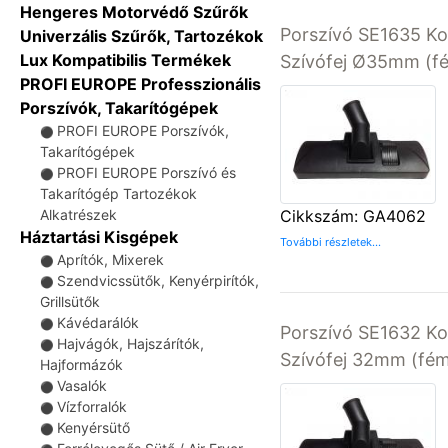
Hengeres Motorvédő Szűrők
Porszívó SE1635 Ko
Univerzális Szűrők, Tartozékok
Lux Kompatibilis Termékek
Szívófej Ø35mm (fé
PROFI EUROPE Professzionális
Porszívók, Takarítógépek
PROFI EUROPE Porszívók,
⚫
Takarítógépek
PROFI EUROPE Porszívó és
⚫
Takarítógép Tartozékok
Cikkszám: GA4062
Alkatrészek
Háztartási Kisgépek
További részletek...
Aprítók, Mixerek
⚫
Szendvicssütők, Kenyérpirítók,
⚫
Grillsütők
Kávédarálók
⚫
Porszívó SE1632 Ko
Hajvágók, Hajszárítók,
⚫
Szívófej 32mm (fém 
Hajformázók
Vasalók
⚫
Vízforralók
⚫
Kenyérsütő
⚫