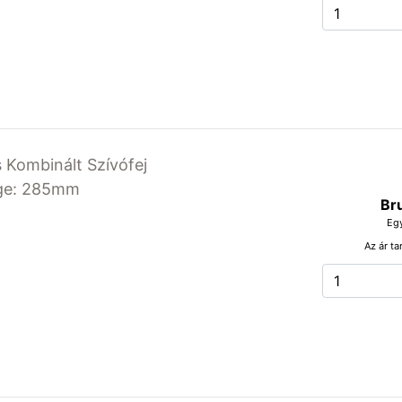
s Kombinált Szívófej
ge: 285mm
Br
Eg
Az ár ta