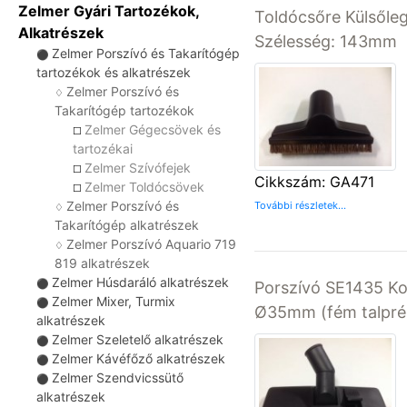
Zelmer Gyári Tartozékok,
Toldócsőre Külsőle
Alkatrészek
Szélesség: 143mm
Zelmer Porszívó és Takarítógép
⚫
tartozékok és alkatrészek
Zelmer Porszívó és
♢
Takarítógép tartozékok
Zelmer Gégecsövek és
☐
tartozékai
Zelmer Szívófejek
☐
Cikkszám: GA471
Zelmer Toldócsövek
☐
Zelmer Porszívó és
További részletek...
♢
Takarítógép alkatrészek
Zelmer Porszívó Aquario 719
♢
819 alkatrészek
Zelmer Húsdaráló alkatrészek
⚫
Porszívó SE1435 Ko
Zelmer Mixer, Turmix
⚫
Ø35mm (fém talpré
alkatrészek
Zelmer Szeletelő alkatrészek
⚫
Zelmer Kávéfőző alkatrészek
⚫
Zelmer Szendvicssütő
⚫
alkatrészek