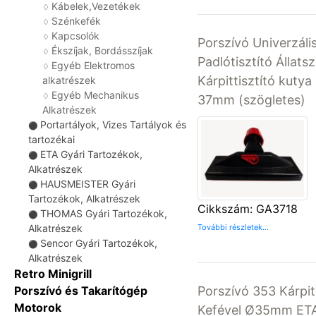
Kábelek,Vezetékek
♢
Szénkefék
♢
Kapcsolók
♢
Porszívó Univerzális
Ékszíjak, Bordásszíjak
♢
Padlótisztító Állats
Egyéb Elektromos
♢
Kárpittisztító kuty
alkatrészek
Egyéb Mechanikus
♢
37mm (szögletes)
Alkatrészek
Portartályok, Vizes Tartályok és
⚫
tartozékai
ETA Gyári Tartozékok,
⚫
Alkatrészek
HAUSMEISTER Gyári
⚫
Tartozékok, Alkatrészek
Cikkszám: GA3718
THOMAS Gyári Tartozékok,
⚫
További részletek...
Alkatrészek
Sencor Gyári Tartozékok,
⚫
Alkatrészek
Retro Minigrill
Porszívó 353 Kárpit
Porszívó és Takarítógép
Motorok
Kefével Ø35mm ET