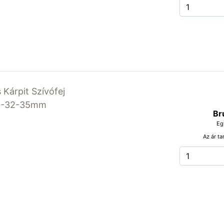
 Kárpit Szívófej
30-32-35mm
Br
Eg
Az ár ta