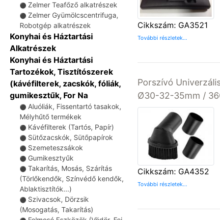
Zelmer Teafőző alkatrészek
⚫
Zelmer Gyümölcscentrifuga,
⚫
Cikkszám: GA3521
Robotgép alkatrészek
Konyhai és Háztartási
További részletek...
Alkatrészek
Konyhai és Háztartási
Tartozékok, Tisztítószerek
Porszívó Univerzáli
(kávéfilterek, zacskók, fóliák,
Ø30-32-35mm / 360
gumikesztűk, For Na
Aluóliák, Fissentartó tasakok,
⚫
Mélyhűtő termékek
Kávéfilterek (Tartós, Papír)
⚫
Sütőzacskók, Sütőpapírok
⚫
Szemeteszsákok
⚫
Gumikesztyűk
⚫
Takarítás, Mosás, Szárítás
⚫
Cikkszám: GA4352
(Törlőkendők, Színvédő kendők,
További részletek...
Ablaktisztítók...)
Szivacsok, Dörzsik
⚫
(Mosogatás, Takarítás)
Felmosó Eszközök (Vödör, Fej,