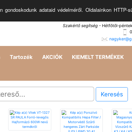
n gondoskodunk adataid védelméről. Oldalainkon HTTP-sü
Szakértő segítség
- Hétfőtől-pénte
0
nagyker@go
a
Tartozék
AKCIÓK
KIEMELT TERMÉKEK
Keresés