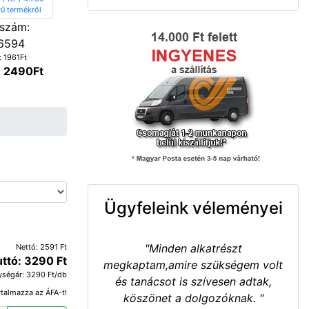
szám:
6594
: 1961Ft
: 2490Ft
Ügyfeleink véleményei
"Minden alkatrészt
Nettó: 2591 Ft
uttó: 3290 Ft
megkaptam,amire szükségem volt
ységár: 3290 Ft/db
és tanácsot is szívesen adtak,
rtalmazza az ÁFA-t!
köszönet a dolgozóknak. "