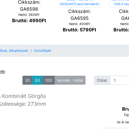
Cikkszám:
GA6598
Cikkszám:
Cikk
Nettó: 3929Ft
GA6595
GA
Bruttó: 4990Ft
Nettó: 4559Ft
Nettó
Bruttó: 5790Ft
Bruttó
ékok, Alkatrészek
Szívófejek
 db
20
50
100
termék / oldal
Oldal:
s Kombinált Görgős
Szélessége: 273mm
Br
Eg
Az ár ta