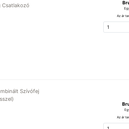
Br
g Csatlakozó
Eg
Az ár ta
mbinált Szívófej
sszel)
Br
Eg
Az ár ta