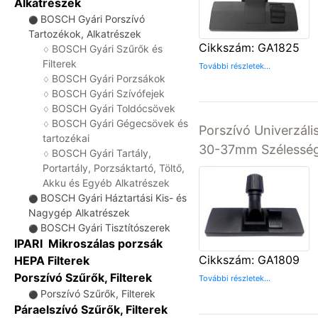
Alkatrészek
BOSCH Gyári Porszívó
⚫
Tartozékok, Alkatrészek
Cikkszám: GA1825
BOSCH Gyári Szűrők és
♢
Filterek
További részletek...
BOSCH Gyári Porzsákok
♢
BOSCH Gyári Szívófejek
♢
BOSCH Gyári Toldócsövek
♢
BOSCH Gyári Gégecsövek és
♢
Porszívó Univerzáli
tartozékai
30-37mm Szélessé
BOSCH Gyári Tartály,
♢
Portartály, Porzsáktartó, Töltő,
Akku és Egyéb Alkatrészek
BOSCH Gyári Háztartási Kis- és
⚫
Nagygép Alkatrészek
BOSCH Gyári Tisztítószerek
⚫
IPARI Mikroszálas porzsák
Cikkszám: GA1809
HEPA Filterek
Porszívó Szűrők, Filterek
További részletek...
Porszívó Szűrők, Filterek
⚫
Páraelszívó Szűrők, Filterek