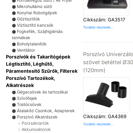
Forrólevegős Sütő / Air Fryer
⚫
Mikrohullámú sütő
⚫
Konyhai Robotgépek
⚫
Gőztisztítók
Cikkszám: GA3517
⚫
Víztisztító kancsók
⚫
További részletek...
Fogkefék, Szájhigiéniás
⚫
termékek
Boholytalanítók
⚫
Ventilátor
⚫
Porszívó Univerzális
Porszívók és Takarítógépek
szövet betéttel Ø
Légtisztító, Léghűtő,
(120mm)
Páramentesítő Szűrők, Filterek
Porszívó Tartozékok,
Alkatrészek
Gégecsövek és tartozékai
⚫
Szívófejek
⚫
Toldócsövek
⚫
Átalakító Csonkok, Adapterek
⚫
Cikkszám: GA4369
Porszívó Alkatrészek
⚫
Porzsáktartók
♢
További részletek...
Akkumulátorok
♢