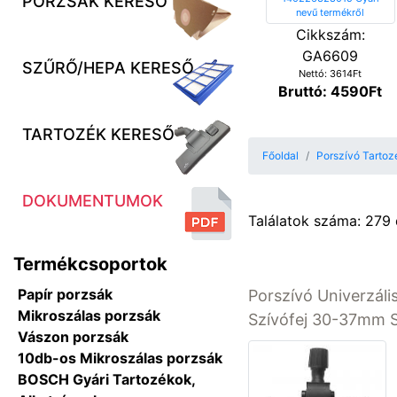
PORZSÁK KERESŐ
Cikkszám:
GA6609
SZŰRŐ/HEPA KERESŐ
Nettó: 3614Ft
Bruttó: 4590Ft
TARTOZÉK KERESŐ
Főoldal
Porszívó Tartoz
DOKUMENTUMOK
Találatok száma: 279
Termékcsoportok
Papír porzsák
Porszívó Univerzáli
Mikroszálas porzsák
Szívófej 30-37mm 
Vászon porzsák
10db-os Mikroszálas porzsák
BOSCH Gyári Tartozékok,