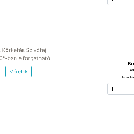
s Körkefés Szívófej
°-ban elforgatható
Br
Eg
Méretek
Az ár ta