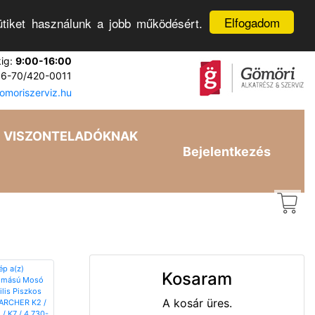
Elfogadom
tiket használunk a jobb működésért.
kig:
9:00-16:00
6-70/420-0011
moriszerviz.hu
VISZONTELADÓKNAK
Bejelentkezés
Kosaram
A kosár üres.