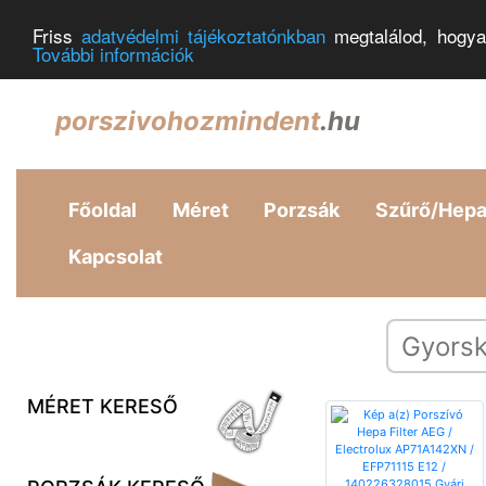
Friss
adatvédelmi tájékoztatónkban
megtalálod, hogya
További információk
porszivohozmindent
.hu
Főoldal
Méret
Porzsák
Szűrő/Hep
Kapcsolat
MÉRET KERESŐ