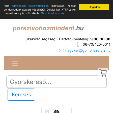
Friss
adatvédelmi tájékoztatónkban
megtalálod, hogyan
Elfogadom
gondoskodunk adataid védelméről. Oldalainkon HTTP-sütiket
használunk a jobb működésért.
További információk
porszivohozmindent
.hu
Szakértő segítség
- Hétfőtől-péntekig:
9:00-16:00
06-70/420-0011
nagyker@gomoriszerviz.hu
Keresés