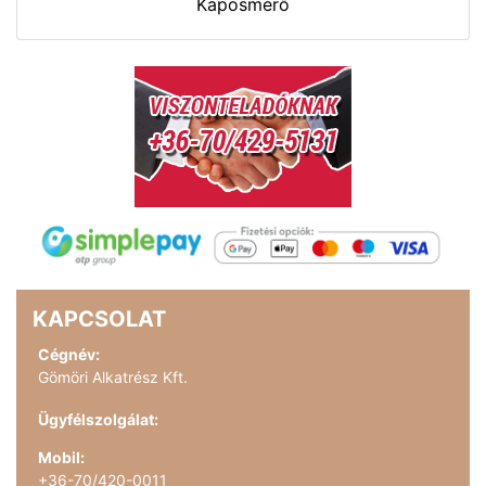
Kaposmérő
KAPCSOLAT
Cégnév:
Gömöri Alkatrész Kft.
Ügyfélszolgálat:
Mobil:
+36-70/420-0011