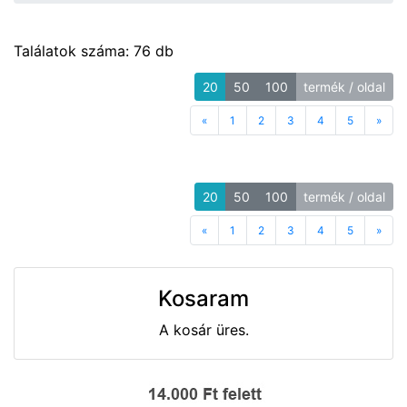
Találatok száma: 76 db
20
50
100
termék / oldal
«
Previous
1
2
3
4
5
»
Next
20
50
100
termék / oldal
«
Previous
1
2
3
4
5
»
Next
Kosaram
A kosár üres.