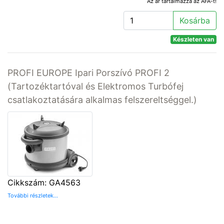
Az ár tartalmazza az ÁFA-t!
Kosárba
Készleten van
PROFI EUROPE Ipari Porszívó PROFI 2
(Tartozéktartóval és Elektromos Turbófej
csatlakoztatására alkalmas felszereltséggel.)
Cikkszám: GA4563
További részletek...