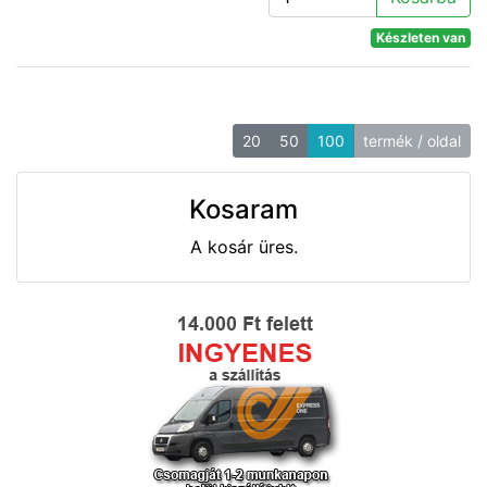
Készleten van
20
50
100
termék / oldal
Kosaram
A kosár üres.