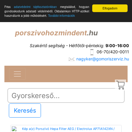
Friss
adatvédelmi tájékoztatónkban
megtalálod, hogyan
Elfogadom
gondoskodunk adataid védelméről. Oldalainkon HTTP-sütiket
használunk a jobb működésért.
További információk
porszivohozmindent
.hu
Szakértő segítség
- Hétfőtől-péntekig:
9:00-16:00
06-70/420-0011
nagyker@gomoriszerviz.hu
Keresés