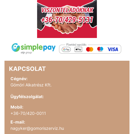
KAPCSOLAT
Cégnév:
Gömöri Alkatrész Kft.
Ügyfélszolgálat:
Mobil:
+36-70/420-0011
E-mail:
nagyker@gomoriszerviz.hu