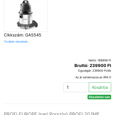
Cikkszám: GA5545
További részletek...
Nettó: 188898 Ft
Bruttó: 239900 Ft
Egységár: 239900 Ft/db
Az ár tartalmazza az ÁFA-t!
Kosárba
Készleten van
PROFI EUROPE Ipari Porszívó PROFI 20.1MF