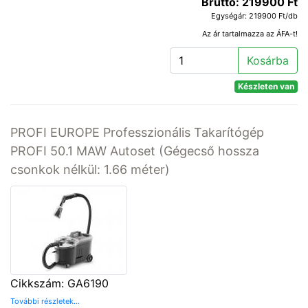
Bruttó: 219900 Ft
Egységár: 219900 Ft/db
Az ár tartalmazza az ÁFA-t!
Kosárba
Készleten van
PROFI EUROPE Professzionális Takarítógép
PROFI 50.1 MAW Autoset (Gégecső hossza
csonkok nélkül: 1.66 méter)
Cikkszám: GA6190
További részletek...