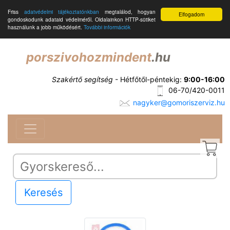
Friss
adatvédelmi tájékoztatónkban
megtalálod, hogyan
Elfogadom
gondoskodunk adataid védelméről. Oldalainkon HTTP-sütiket
használunk a jobb működésért.
További információk
porszivohozmindent
.hu
Szakértő segítség
- Hétfőtől-péntekig:
9:00-16:00
06-70/420-0011
nagyker@gomoriszerviz.hu
Keresés