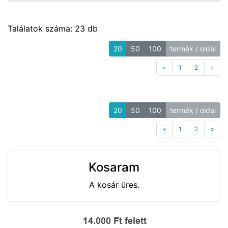
Találatok száma: 23 db
20
50
100
termék / oldal
«
Previous
1
2
»
Next
20
50
100
termék / oldal
«
Previous
1
2
»
Next
Kosaram
A kosár üres.