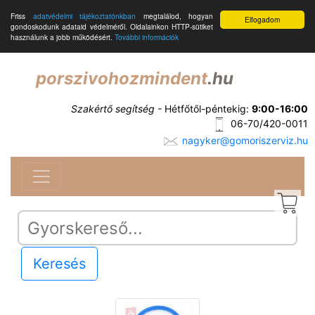
Friss
adatvédelmi tájékoztatónkban
megtalálod, hogyan
Elfogadom
gondoskodunk adataid védelméről. Oldalainkon HTTP-sütiket
használunk a jobb működésért.
További információk
porszivohozmindent
.hu
Szakértő segítség
- Hétfőtől-péntekig:
9:00-16:00
06-70/420-0011
nagyker@gomoriszerviz.hu
Keresés