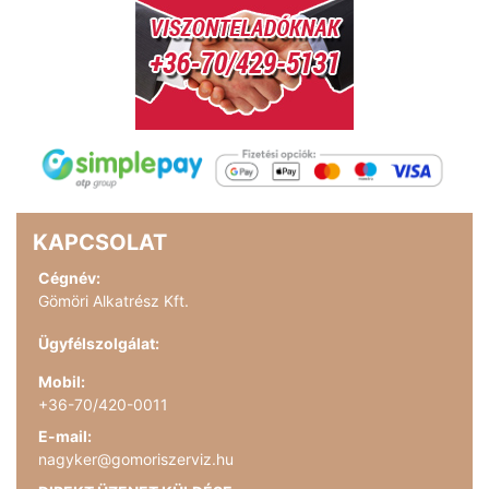
KAPCSOLAT
Cégnév:
Gömöri Alkatrész Kft.
Ügyfélszolgálat:
Mobil:
+36-70/420-0011
E-mail:
nagyker@gomoriszerviz.hu