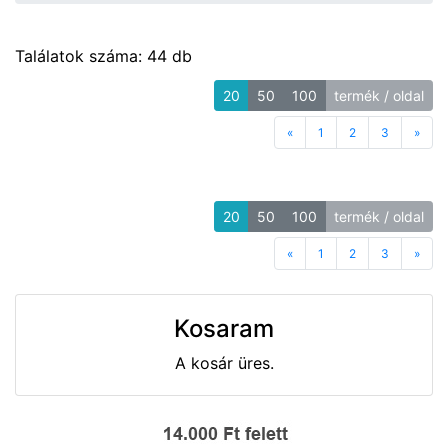
Találatok száma: 44 db
20
50
100
termék / oldal
«
Previous
1
2
3
»
Next
20
50
100
termék / oldal
«
Previous
1
2
3
»
Next
Kosaram
A kosár üres.