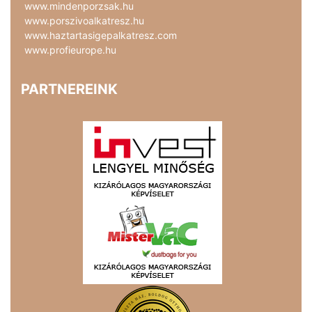
www.mindenporzsak.hu
www.porszivoalkatresz.hu
www.haztartasigepalkatresz.com
www.profieurope.hu
PARTNEREINK