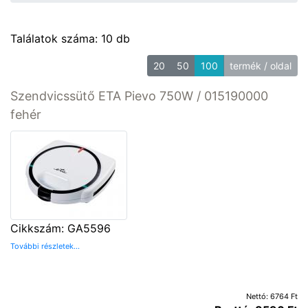
Találatok száma: 10 db
20
50
100
termék / oldal
Szendvicssütő ETA Pievo 750W / 015190000
fehér
Cikkszám: GA5596
További részletek...
Nettó: 6764 Ft