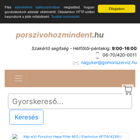
Friss
adatvédelmi tájékoztatónkban
megtalálod, hogyan
Elfogadom
gondoskodunk adataid védelméről. Oldalainkon HTTP-sütiket
használunk a jobb működésért.
További információk
porszivohozmindent
.hu
Szakértő segítség
- Hétfőtől-péntekig:
9:00-16:00
06-70/420-0011
nagyker@gomoriszerviz.hu
Keresés