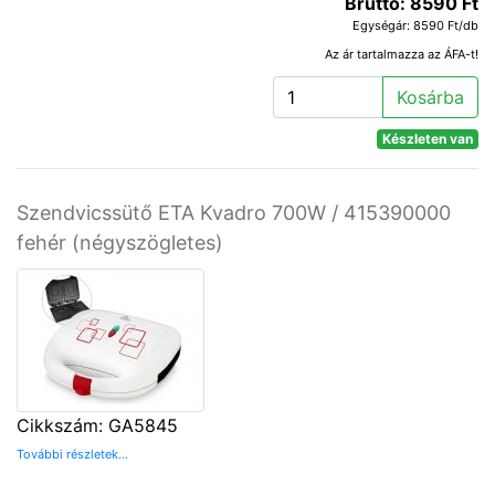
Bruttó: 8590 Ft
Egységár: 8590 Ft/db
Az ár tartalmazza az ÁFA-t!
Kosárba
Készleten van
Szendvicssütő ETA Kvadro 700W / 415390000
fehér (négyszögletes)
Cikkszám: GA5845
További részletek...