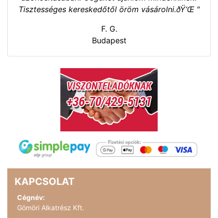
Tisztességes kereskedőtől öröm vásárolni.ðŸ‘Œ "
F. G.
Budapest
KAPCSOLAT
Cégnév:
Gömöri Alkatrész Kft.