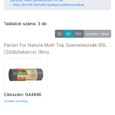
zacskók, fóliák, gumikesztűk, For Na
PACLAN FOR NATURE Újrahasznosított termékek
Találatok száma: 3 db
20
50
100
termék / oldal
Paclan For Nature Multi Top Szemeteszsák 60L
(20db/tekercs) 18my
Cikkszám: GA4946
További részletek...