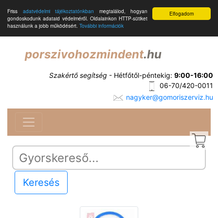
Friss
adatvédelmi tájékoztatónkban
megtalálod, hogyan
Elfogadom
gondoskodunk adataid védelméről. Oldalainkon HTTP-sütiket
használunk a jobb működésért.
További információk
porszivohozmindent
.hu
Szakértő segítség
- Hétfőtől-péntekig:
9:00-16:00
06-70/420-0011
nagyker@gomoriszerviz.hu
Keresés