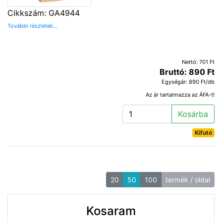
Cikkszám: GA4944
További részletek...
Nettó: 701 Ft
Bruttó: 890 Ft
Egységár: 890 Ft/db
Az ár tartalmazza az ÁFA-t!
Kosárba
Kifutó
20
50
100
termék / oldal
Kosaram