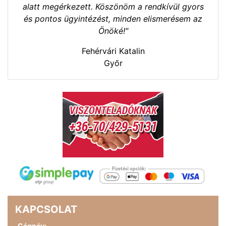
alatt megérkezett. Köszönöm a rendkívül gyors
és pontos ügyintézést, minden elismerésem az
Önöké!"
Fehérvári Katalin
Győr
KAPCSOLAT
Cégnév: