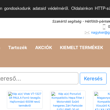
n gondoskodunk adataid védelméről. Oldalainkon HTTP-sü
Szakértő segítség
- Hétfőtől-pénte
0
nagyker@go
a
Tartozék
AKCIÓK
KIEMELT TERMÉKEK
Keresés