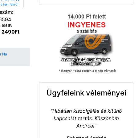
szám:
6594
: 1961Ft
: 2490Ft
or Na
Ügyfeleink véleményei
"Hibátlan kiszolgálás és kitűnő
kapcsolat tartás. Köszönöm
Andrea!"