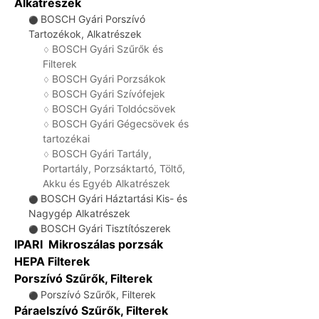
Alkatrészek
BOSCH Gyári Porszívó
⚫
Tartozékok, Alkatrészek
BOSCH Gyári Szűrők és
♢
Filterek
BOSCH Gyári Porzsákok
♢
BOSCH Gyári Szívófejek
♢
BOSCH Gyári Toldócsövek
♢
BOSCH Gyári Gégecsövek és
♢
tartozékai
BOSCH Gyári Tartály,
♢
Portartály, Porzsáktartó, Töltő,
Akku és Egyéb Alkatrészek
BOSCH Gyári Háztartási Kis- és
⚫
Nagygép Alkatrészek
BOSCH Gyári Tisztítószerek
⚫
IPARI Mikroszálas porzsák
HEPA Filterek
Porszívó Szűrők, Filterek
Porszívó Szűrők, Filterek
⚫
Páraelszívó Szűrők, Filterek