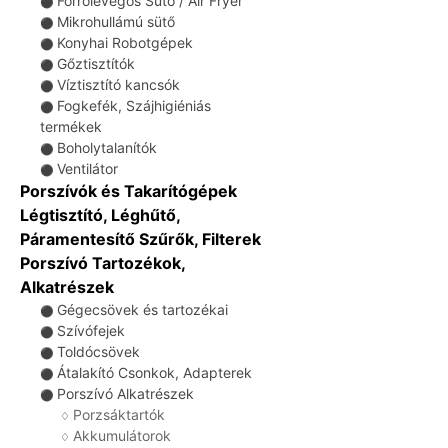
Forrólevegős Sütő / Air Fryer
⚫
Mikrohullámú sütő
⚫
Konyhai Robotgépek
⚫
Gőztisztítók
⚫
Víztisztító kancsók
⚫
Fogkefék, Szájhigiéniás
⚫
termékek
Boholytalanítók
⚫
Ventilátor
⚫
Porszívók és Takarítógépek
Légtisztító, Léghűtő,
Páramentesítő Szűrők, Filterek
Porszívó Tartozékok,
Alkatrészek
Gégecsövek és tartozékai
⚫
Szívófejek
⚫
Toldócsövek
⚫
Átalakító Csonkok, Adapterek
⚫
Porszívó Alkatrészek
⚫
Porzsáktartók
♢
Akkumulátorok
♢