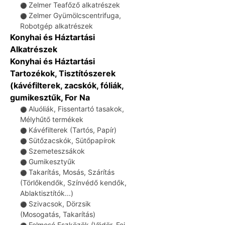
Zelmer Teafőző alkatrészek
⚫
Zelmer Gyümölcscentrifuga,
⚫
Robotgép alkatrészek
Konyhai és Háztartási
Alkatrészek
Konyhai és Háztartási
Tartozékok, Tisztítószerek
(kávéfilterek, zacskók, fóliák,
gumikesztűk, For Na
Aluóliák, Fissentartó tasakok,
⚫
Mélyhűtő termékek
Kávéfilterek (Tartós, Papír)
⚫
Sütőzacskók, Sütőpapírok
⚫
Szemeteszsákok
⚫
Gumikesztyűk
⚫
Takarítás, Mosás, Szárítás
⚫
(Törlőkendők, Színvédő kendők,
Ablaktisztítók...)
Szivacsok, Dörzsik
⚫
(Mosogatás, Takarítás)
Felmosó Eszközök (Vödör, Fej,