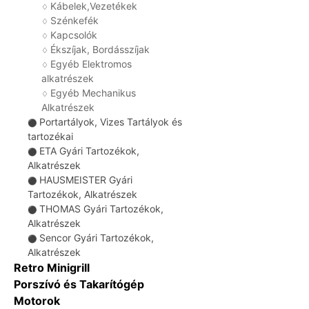
Kábelek,Vezetékek
♢
Szénkefék
♢
Kapcsolók
♢
Ékszíjak, Bordásszíjak
♢
Egyéb Elektromos
♢
alkatrészek
Egyéb Mechanikus
♢
Alkatrészek
Portartályok, Vizes Tartályok és
⚫
tartozékai
ETA Gyári Tartozékok,
⚫
Alkatrészek
HAUSMEISTER Gyári
⚫
Tartozékok, Alkatrészek
THOMAS Gyári Tartozékok,
⚫
Alkatrészek
Sencor Gyári Tartozékok,
⚫
Alkatrészek
Retro Minigrill
Porszívó és Takarítógép
Motorok