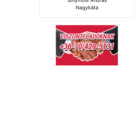
Solymosi András
Nagykáta