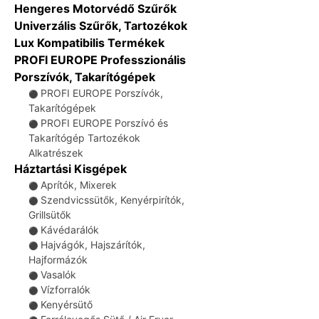
Hengeres Motorvédő Szűrők
Univerzális Szűrők, Tartozékok
Lux Kompatibilis Termékek
PROFI EUROPE Professzionális
Porszívók, Takarítógépek
PROFI EUROPE Porszívók,
⚫
Takarítógépek
PROFI EUROPE Porszívó és
⚫
Takarítógép Tartozékok
Alkatrészek
Háztartási Kisgépek
Aprítók, Mixerek
⚫
Szendvicssütők, Kenyérpirítók,
⚫
Grillsütők
Kávédarálók
⚫
Hajvágók, Hajszárítók,
⚫
Hajformázók
Vasalók
⚫
Vízforralók
⚫
Kenyérsütő
⚫