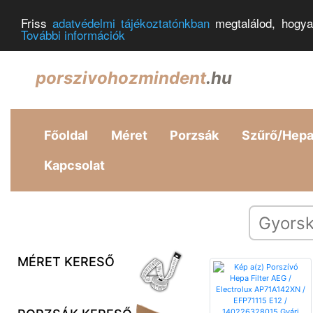
Friss
adatvédelmi tájékoztatónkban
megtalálod, hogya
További információk
porszivohozmindent
.hu
Főoldal
Méret
Porzsák
Szűrő/Hep
Kapcsolat
MÉRET KERESŐ