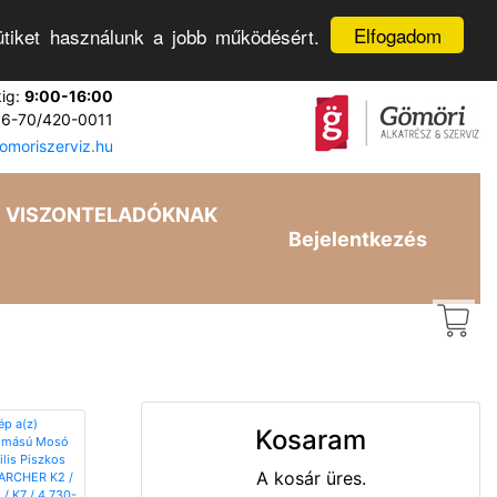
Elfogadom
tiket használunk a jobb működésért.
kig:
9:00-16:00
6-70/420-0011
moriszerviz.hu
VISZONTELADÓKNAK
Bejelentkezés
Kosaram
A kosár üres.