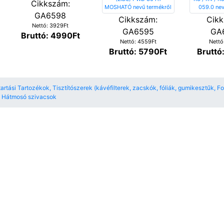
Cikkszám:
GA6598
Cikkszám:
Cikk
Nettó: 3929Ft
GA6595
GA
Bruttó: 4990Ft
Nettó: 4559Ft
Nettó
Bruttó: 5790Ft
Bruttó
rtási Tartozékok, Tisztítószerek (kávéfilterek, zacskók, fóliák, gumikesztűk, F
 Hátmosó szivacsok