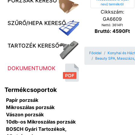
PORZSÁK KERESŐ
Cikkszám:
GA6609
SZŰRŐ/HEPA KERESŐ
Nettó: 3614Ft
Bruttó: 4590Ft
TARTOZÉK KERESŐ
Főoldal
Konyhai és Házta
Beauty SPA, Masszázs,
DOKUMENTUMOK
Termékcsoportok
Papír porzsák
Mikroszálas porzsák
Vászon porzsák
10db-os Mikroszálas porzsák
BOSCH Gyári Tartozékok,