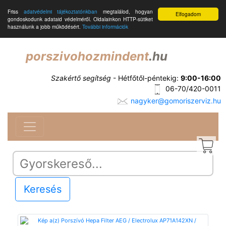
Friss
adatvédelmi tájékoztatónkban
megtalálod, hogyan
Elfogadom
gondoskodunk adataid védelméről. Oldalainkon HTTP-sütiket
használunk a jobb működésért.
További információk
porszivohozmindent
.hu
Szakértő segítség
- Hétfőtől-péntekig:
9:00-16:00
06-70/420-0011
nagyker@gomoriszerviz.hu
Keresés