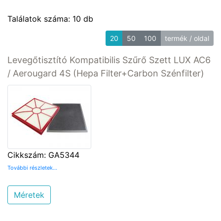
Találatok száma: 10 db
20
50
100
termék / oldal
Levegőtisztító Kompatibilis Szűrő Szett LUX AC6
/ Aerougard 4S (Hepa Filter+Carbon Szénfilter)
Cikkszám: GA5344
További részletek...
Méretek