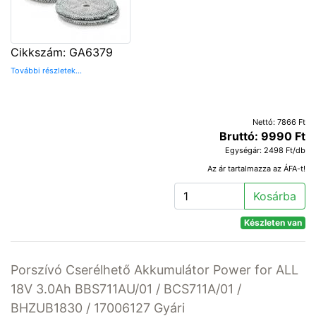
Cikkszám: GA6379
További részletek...
Nettó: 7866 Ft
Bruttó: 9990 Ft
Egységár: 2498 Ft/db
Az ár tartalmazza az ÁFA-t!
Kosárba
Készleten van
Porszívó Cserélhető Akkumulátor Power for ALL
18V 3.0Ah BBS711AU/01 / BCS711A/01 /
BHZUB1830 / 17006127 Gyári