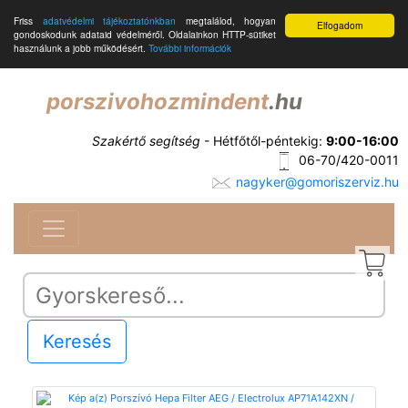
Friss
adatvédelmi tájékoztatónkban
megtalálod, hogyan
Elfogadom
gondoskodunk adataid védelméről. Oldalainkon HTTP-sütiket
használunk a jobb működésért.
További információk
porszivohozmindent
.hu
Szakértő segítség
- Hétfőtől-péntekig:
9:00-16:00
06-70/420-0011
nagyker@gomoriszerviz.hu
Keresés