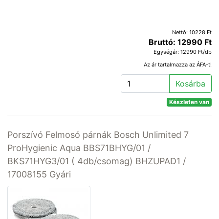
Nettó: 10228 Ft
Bruttó: 12990 Ft
Egységár: 12990 Ft/db
Az ár tartalmazza az ÁFA-t!
Kosárba
Készleten van
Porszívó Felmosó párnák Bosch Unlimited 7
ProHygienic Aqua BBS71BHYG/01 /
BKS71HYG3/01 ( 4db/csomag) BHZUPAD1 /
17008155 Gyári