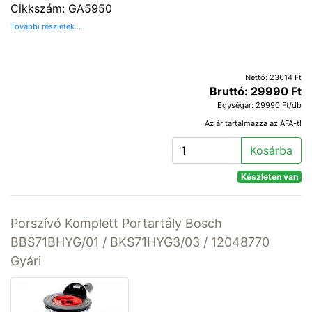
Cikkszám: GA5950
További részletek...
Nettó: 23614 Ft
Bruttó: 29990 Ft
Egységár: 29990 Ft/db
Az ár tartalmazza az ÁFA-t!
Kosárba
Készleten van
Porszívó Komplett Portartály Bosch
BBS71BHYG/01 / BKS71HYG3/03 / 12048770
Gyári