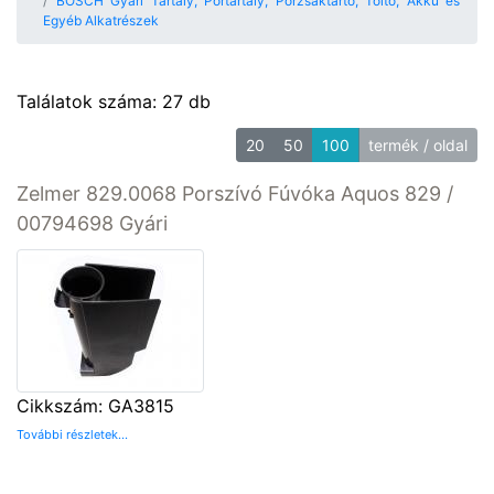
BOSCH Gyári Tartály, Portartály, Porzsáktartó, Töltő, Akku és
Egyéb Alkatrészek
Találatok száma: 27 db
20
50
100
termék / oldal
Zelmer 829.0068 Porszívó Fúvóka Aquos 829 /
00794698 Gyári
Cikkszám: GA3815
További részletek...