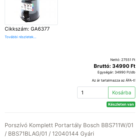
Cikkszám: GA6377
További részletek...
Nettó: 27551 Ft
Bruttó: 34990 Ft
Egységár: 34990 Ft/db
Az ár tartalmazza az ÁFA-t!
Kosárba
Készleten van
Porszívó Komplett Portartály Bosch BBS711W/01
/ BBS71BLAG/01 / 12040144 Gyári