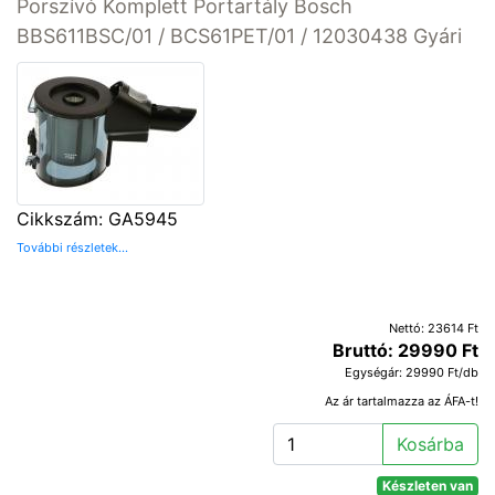
Porszívó Komplett Portartály Bosch
BBS611BSC/01 / BCS61PET/01 / 12030438 Gyári
Cikkszám: GA5945
További részletek...
Nettó: 23614 Ft
Bruttó: 29990 Ft
Egységár: 29990 Ft/db
Az ár tartalmazza az ÁFA-t!
Kosárba
Készleten van