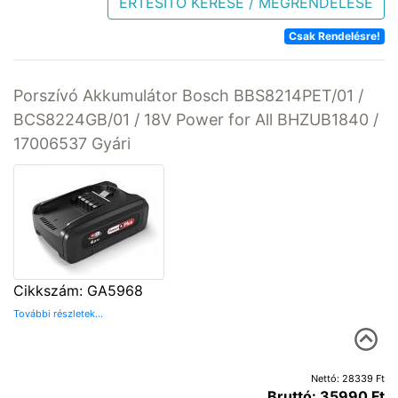
ÉRTESÍTŐ KÉRÉSE / MEGRENDELÉSE
Csak Rendelésre!
Porszívó Akkumulátor Bosch BBS8214PET/01 /
BCS8224GB/01 / 18V Power for All BHZUB1840 /
17006537 Gyári
Cikkszám: GA5968
További részletek...
Nettó: 28339 Ft
Bruttó: 35990 Ft