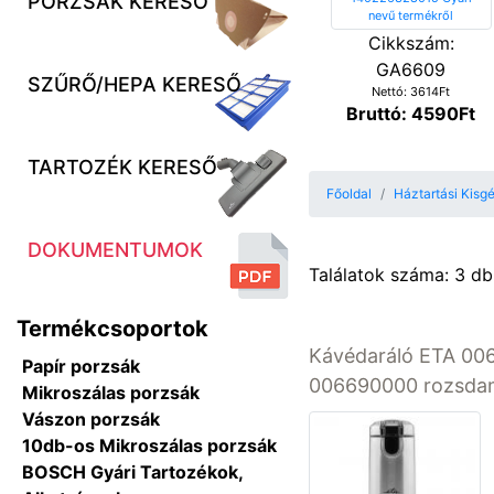
PORZSÁK KERESŐ
Cikkszám:
GA6609
SZŰRŐ/HEPA KERESŐ
Nettó: 3614Ft
Bruttó: 4590Ft
TARTOZÉK KERESŐ
Főoldal
Háztartási Kisg
DOKUMENTUMOK
Találatok száma: 3 db
Termékcsoportok
Kávédaráló ETA 00
Papír porzsák
006690000 rozsda
Mikroszálas porzsák
Vászon porzsák
10db-os Mikroszálas porzsák
BOSCH Gyári Tartozékok,