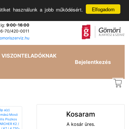
Elfogadom
tiket használunk a jobb működésért.
kig:
9:00-16:00
6-70/420-0011
moriszerviz.hu
VISZONTELADÓKNAK
Bejelentkezés
Kosaram
A kosár üres.