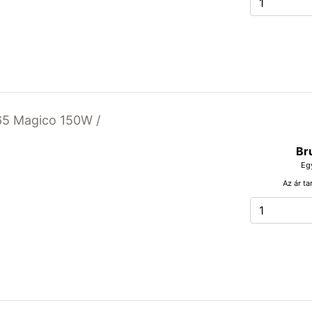
65 Magico 150W /
Br
Eg
Az ár ta