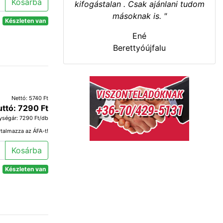
Kosárba
kifogástalan . Csak ajánlani tudom
másoknak is. "
Készleten van
Ené
Berettyóújfalu
Nettó: 5740 Ft
uttó: 7290 Ft
ységár: 7290 Ft/db
rtalmazza az ÁFA-t!
Kosárba
Készleten van