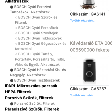
Alkatrészek
BOSCH Gyári Porszívó
⚫
Tartozékok, Alkatrészek
Cikkszám: GA6141
BOSCH Gyári Szűrők és
♢
További részletek...
Filterek
BOSCH Gyári Porzsákok
♢
BOSCH Gyári Szívófejek
♢
BOSCH Gyári Toldócsövek
♢
Kávédaráló ETA 00
BOSCH Gyári Gégecsövek és
♢
tartozékai
006590000 fekete
BOSCH Gyári Tartály,
♢
Portartály, Porzsáktartó, Töltő,
Akku és Egyéb Alkatrészek
BOSCH Gyári Háztartási Kis- és
⚫
Nagygép Alkatrészek
BOSCH Gyári Tisztítószerek
⚫
IPARI Mikroszálas porzsák
Cikkszám: GA6267
HEPA Filterek
További részletek...
Porszívó Szűrők, Filterek
Porszívó Szűrők, Filterek
⚫
Páraelszívó Szűrők, Filterek