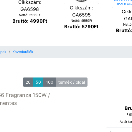
Cikkszám:
Cikkszám:
GA6598
Cikk
GA6595
Nettó: 3929Ft
GA
Bruttó: 4990Ft
Nettó: 4559Ft
Nettó
Bruttó: 5790Ft
Bruttó
épek
Kávédarálók
20
50
100
termék / oldal
66 Fragranza 150W /
mentes
Bru
Eg
Az ár ta