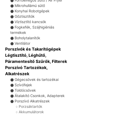
Forrólevegős Sütő / Air Fryer
⚫
Mikrohullámú sütő
⚫
Konyhai Robotgépek
⚫
Gőztisztítók
⚫
Víztisztító kancsók
⚫
Fogkefék, Szájhigiéniás
⚫
termékek
Boholytalanítók
⚫
Ventilátor
⚫
Porszívók és Takarítógépek
Légtisztító, Léghűtő,
Páramentesítő Szűrők, Filterek
Porszívó Tartozékok,
Alkatrészek
Gégecsövek és tartozékai
⚫
Szívófejek
⚫
Toldócsövek
⚫
Átalakító Csonkok, Adapterek
⚫
Porszívó Alkatrészek
⚫
Porzsáktartók
♢
Akkumulátorok
♢