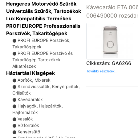
Hengeres Motorvédő Szűrők
Kávédaráló ETA 00
Univerzális Szűrők, Tartozékok
006490000 rozsda
Lux Kompatibilis Termékek
PROFI EUROPE Professzionális
Porszívók, Takarítógépek
PROFI EUROPE Porszívók,
⚫
Takarítógépek
PROFI EUROPE Porszívó és
⚫
Takarítógép Tartozékok
Cikkszám: GA6266
Alkatrészek
További részletek...
Háztartási Kisgépek
Aprítók, Mixerek
⚫
Szendvicssütők, Kenyérpirítók,
⚫
Grillsütők
Kávédarálók
⚫
Hajvágók, Hajszárítók,
⚫
Hajformázók
Vasalók
⚫
Vízforralók
⚫
Kenyérsütő
⚫