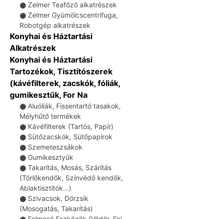
Zelmer Teafőző alkatrészek
⚫
Zelmer Gyümölcscentrifuga,
⚫
Robotgép alkatrészek
Konyhai és Háztartási
Alkatrészek
Konyhai és Háztartási
Tartozékok, Tisztítószerek
(kávéfilterek, zacskók, fóliák,
gumikesztűk, For Na
Aluóliák, Fissentartó tasakok,
⚫
Mélyhűtő termékek
Kávéfilterek (Tartós, Papír)
⚫
Sütőzacskók, Sütőpapírok
⚫
Szemeteszsákok
⚫
Gumikesztyűk
⚫
Takarítás, Mosás, Szárítás
⚫
(Törlőkendők, Színvédő kendők,
Ablaktisztítók...)
Szivacsok, Dörzsik
⚫
(Mosogatás, Takarítás)
Felmosó Eszközök (Vödör, Fej,