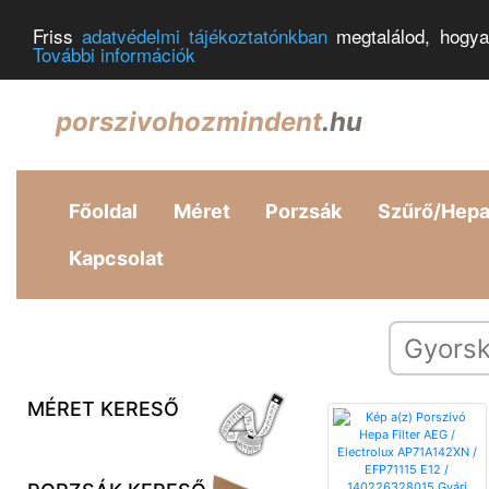
Friss
adatvédelmi tájékoztatónkban
megtalálod, hogya
További információk
porszivohozmindent
.hu
Főoldal
Méret
Porzsák
Szűrő/Hep
Kapcsolat
MÉRET KERESŐ