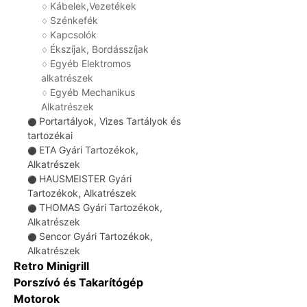
Kábelek,Vezetékek
♢
Szénkefék
♢
Kapcsolók
♢
Ékszíjak, Bordásszíjak
♢
Egyéb Elektromos
♢
alkatrészek
Egyéb Mechanikus
♢
Alkatrészek
Portartályok, Vizes Tartályok és
⚫
tartozékai
ETA Gyári Tartozékok,
⚫
Alkatrészek
HAUSMEISTER Gyári
⚫
Tartozékok, Alkatrészek
THOMAS Gyári Tartozékok,
⚫
Alkatrészek
Sencor Gyári Tartozékok,
⚫
Alkatrészek
Retro Minigrill
Porszívó és Takarítógép
Motorok