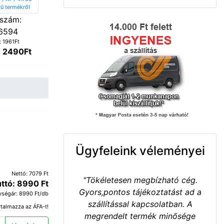
szám:
6594
: 1961Ft
: 2490Ft
Ügyfeleink véleményei
Nettó: 7079 Ft
"Tökéletesen megbízható cég.
ttó: 8990 Ft
Gyors,pontos tájékoztatást ad a
ységár: 8990 Ft/db
szállítással kapcsolatban. A
rtalmazza az ÁFA-t!
megrendelt termék minősége