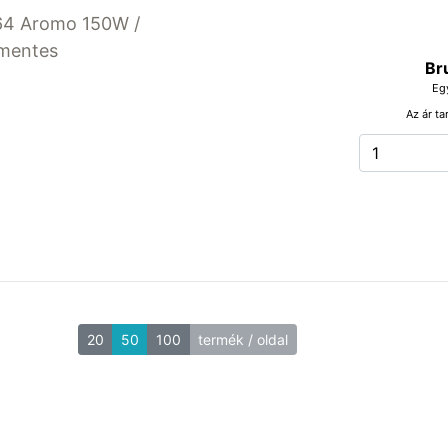
64 Aromo 150W /
mentes
Br
Eg
Az ár ta
20
50
100
termék / oldal