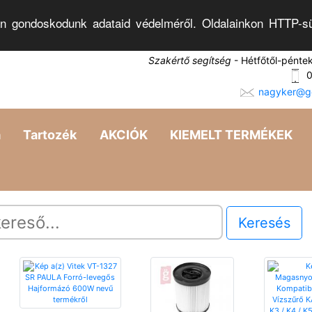
n gondoskodunk adataid védelméről. Oldalainkon HTTP-sü
Szakértő segítség
- Hétfőtől-pénte
0
nagyker@go
a
Tartozék
AKCIÓK
KIEMELT TERMÉKEK
Keresés