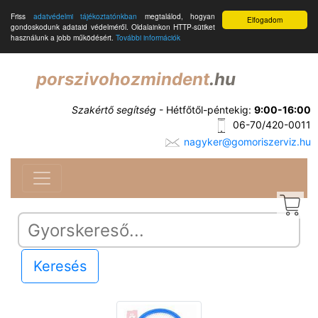
Friss
adatvédelmi tájékoztatónkban
megtalálod, hogyan
Elfogadom
gondoskodunk adataid védelméről. Oldalainkon HTTP-sütiket
használunk a jobb működésért.
További információk
porszivohozmindent
.hu
Szakértő segítség
- Hétfőtől-péntekig:
9:00-16:00
06-70/420-0011
nagyker@gomoriszerviz.hu
Keresés