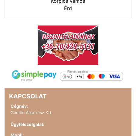
Korpics Vilmos
Érd
KAPCSOLAT
Cégnév:
Gömöri Alkatrész Kft.
Ügyfélszolgálat:
Mobil: