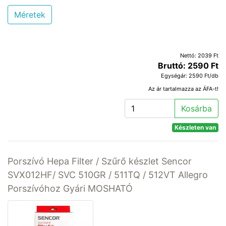
Méretek
Nettó: 2039 Ft
Bruttó: 2590 Ft
Egységár: 2590 Ft/db
Az ár tartalmazza az ÁFA-t!
Kosárba
Készleten van
Porszívó Hepa Filter / Szűrő készlet Sencor
SVX012HF/ SVC 510GR / 511TQ / 512VT Allegro
Porszívóhoz Gyári MOSHATÓ