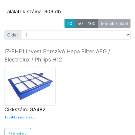
Találatok száma: 606 db
20
50
100
termék / oldal
Oldal:
IZ-FHE1 Invest Porszívó Hepa Filter AEG /
Electrolux / Philips H12
Cikkszám: GA482
További részletek...
Méretek