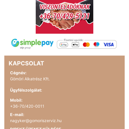
KAPCSOLAT
Cégnév:
Gömöri Alkatrész Kft.
Ügyfélszolgálat:
Mobil:
+36-70/420-0011
E-mail:
nagyker@gomoriszerviz.hu