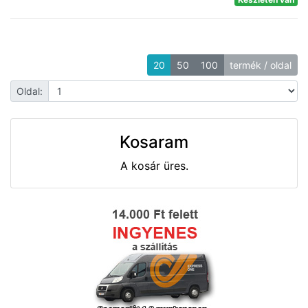
20
50
100
termék / oldal
Oldal:
Kosaram
A kosár üres.