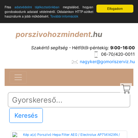
Friss
adatvédelmi tájékoztatónkban
megtalálod, hogyan
Elfogadom
gondoskodunk adataid védelméről. Oldalainkon HTTP-sütiket
használunk a jobb működésért.
További információk
porszivohozmindent
.hu
Szakértő segítség
- Hétfőtől-péntekig:
9:00-16:00
06-70/420-0011
nagyker@gomoriszerviz.hu
Keresés