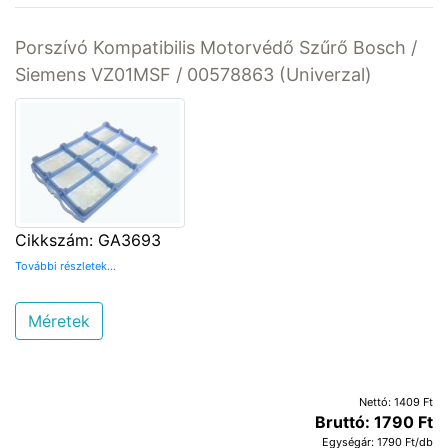
Porszívó Kompatibilis Motorvédő Szűrő Bosch /
Siemens VZ01MSF / 00578863 (Univerzal)
Cikkszám: GA3693
További részletek...
Méretek
Nettó: 1409 Ft
Bruttó: 1790 Ft
Egységár: 1790 Ft/db