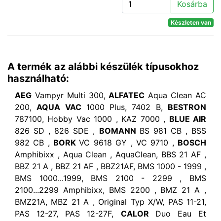
Kosárba
Készleten van
A termék az alábbi készülék típusokhoz
használható:
AEG
Vampyr Multi 300,
ALFATEC
Aqua Clean AC
200,
AQUA VAC
1000 Plus, 7402 B,
BESTRON
787100, Hobby Vac 1000 , KAZ 7000 ,
BLUE AIR
826 SD , 826 SDE ,
BOMANN
BS 981 CB , BSS
982 CB ,
BORK
VC 9618 GY , VC 9710 ,
BOSCH
Amphibixx , Aqua Clean , AquaClean, BBS 21 AF ,
BBZ 21 A , BBZ 21 AF , BBZ21AF, BMS 1000 - 1999 ,
BMS 1000...1999, BMS 2100 - 2299 , BMS
2100...2299 Amphibixx, BMS 2200 , BMZ 21 A ,
BMZ21A, MBZ 21 A , Original Typ X/W, PAS 11-21,
PAS 12-27, PAS 12-27F,
CALOR
Duo Eau Et