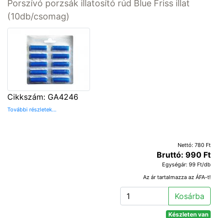
Porszívó porzsák illatosító rúd Blue Friss illat
(10db/csomag)
Cikkszám: GA4246
További részletek...
Nettó: 780 Ft
Bruttó: 990 Ft
Egységár: 99 Ft/db
Az ár tartalmazza az ÁFA-t!
Kosárba
Készleten van