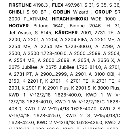
FIRSTLINE
4198.3 ,
FLEX
497.961, S 31, S 35, S 36,
GHIBLI
S 90 BP ,
GOBLIN
Wizard ,
GROUP
SR
2000 PLATINUM,
HITACHI/HIKOKI
WDE 1000 ,
HOOVER
Bidone 1640, Bidone 2046, H 31,
Jet’n’wash, S 6145,
KÄRCHER
2001, 2731 TE, A
2200, A 2201, A 2204, A 2204 FIFA, A 2251 ME, A
2254 ME, A 2254 ME 1.723-300.0, A 2299, A
2500, A 2500 1.723-406.0, A 2500...2599, A 2504,
A 2554 ME, A 2600...2699, A 2654, A 2656 X, A
2675 Jubilee, A 2675 Jubilee 1.723-814.0, A 2701,
A 2731 PT, A 2900...2999, A 2901, A 3100 OBI, K
2150, K 2201 F, K 2701 , K 2701 TE, K 2731 TE, K
2901, K 2901 F, K 2901 Plus, K 2901 S, K 3000 Plus,
KWD 1 V-12/2/18 1.628-400.0, KWD 1 W V-
12/2/18 1.628-401.0, KWD 1 W V-12/2/18/C 1.628-
408.0, KWD 1 W V-12/4/18 1.628-407.0, KWD 2 S
V-15/4/18 1.628-425.0, KWD 2 S V-15/4/18/C
1.628-427.0, KWD 2 V-12/4/18 1.628-426.0, KWD 2