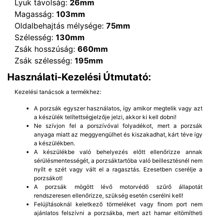
Lyuk távolság:
26mm
Magasság:
103mm
Oldalbehajtás mélysége:
75mm
Szélesség:
130mm
Zsák hosszúság:
660mm
Zsák szélesség:
195mm
Használati-Kezelési Útmutató:
Kezelési tanácsok a termékhez:
A porzsák egyszer használatos, így amikor megtelik vagy azt
a készülék telítettségjelzője jelzi, akkor ki kell dobni!
Ne szívjon fel a porszívóval folyadékot, mert a porzsák
anyaga miatt az meggyengülhet és kiszakadhat, kárt téve így
a készülékben.
A készülékbe való behelyezés előtt ellenőrizze annak
sérülésmentességét, a porzsáktartóba való beillesztésnél nem
nyílt e szét vagy vált el a ragasztás. Ezesetben cserélje a
porzsákot!
A porzsák mögött lévő motorvédő szűrő állapotát
rendszeresen ellenőrizze, szükség esetén cserélni kell!
Felújításoknál keletkező törmeléket vagy finom port nem
ajánlatos felszívni a porzsákba, mert azt hamar eltömítheti