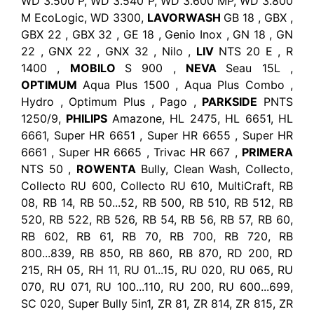
WD 3.500 P, WD 3.540 P, WD 3.600 MP, WD 3.800
M EcoLogic, WD 3300,
LAVORWASH
GB 18 , GBX ,
GBX 22 , GBX 32 , GE 18 , Genio Inox , GN 18 , GN
22 , GNX 22 , GNX 32 , Nilo ,
LIV
NTS 20 E , R
1400 ,
MOBILO
S 900 ,
NEVA
Seau 15L ,
OPTIMUM
Aqua Plus 1500 , Aqua Plus Combo ,
Hydro , Optimum Plus , Pago ,
PARKSIDE
PNTS
1250/9,
PHILIPS
Amazone, HL 2475, HL 6651, HL
6661, Super HR 6651 , Super HR 6655 , Super HR
6661 , Super HR 6665 , Trivac HR 667 ,
PRIMERA
NTS 50 ,
ROWENTA
Bully, Clean Wash, Collecto,
Collecto RU 600, Collecto RU 610, MultiCraft, RB
08, RB 14, RB 50...52, RB 500, RB 510, RB 512, RB
520, RB 522, RB 526, RB 54, RB 56, RB 57, RB 60,
RB 602, RB 61, RB 70, RB 700, RB 720, RB
800...839, RB 850, RB 860, RB 870, RD 200, RD
215, RH 05, RH 11, RU 01...15, RU 020, RU 065, RU
070, RU 071, RU 100...110, RU 200, RU 600...699,
SC 020, Super Bully 5in1, ZR 81, ZR 814, ZR 815, ZR