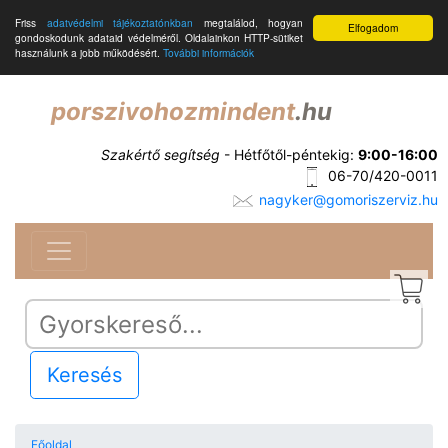
Friss
adatvédelmi tájékoztatónkban
megtalálod, hogyan
Elfogadom
gondoskodunk adataid védelméről. Oldalainkon HTTP-sütiket
használunk a jobb működésért.
További információk
porszivohozmindent
.hu
Szakértő segítség
- Hétfőtől-péntekig:
9:00-16:00
06-70/420-0011
nagyker@gomoriszerviz.hu
Keresés
Főoldal