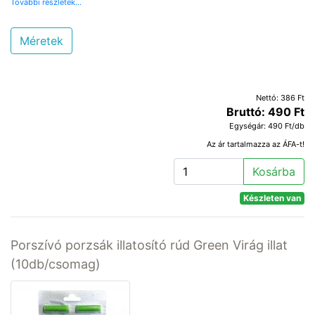
További részletek...
Méretek
Nettó: 386 Ft
Bruttó: 490 Ft
Egységár: 490 Ft/db
Az ár tartalmazza az ÁFA-t!
Kosárba
Készleten van
Porszívó porzsák illatosító rúd Green Virág illat
(10db/csomag)