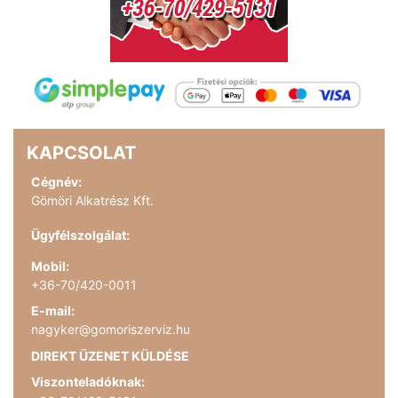
KAPCSOLAT
Cégnév:
Gömöri Alkatrész Kft.
Ügyfélszolgálat:
Mobil:
+36-70/420-0011
E-mail:
nagyker@gomoriszerviz.hu
DIREKT ÜZENET KÜLDÉSE
Viszonteladóknak: