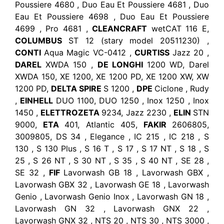
Poussiere 4680 , Duo Eau Et Poussiere 4681 , Duo
Eau Et Poussiere 4698 , Duo Eau Et Poussiere
4699 , Pro 4681 ,
CLEANCRAFT
wetCAT 116 E,
COLUMBUS
ST 12 (stary model 20511230) ,
CONTI
Aqua Magic VC-0412 ,
CURTISS
Jazz 20 ,
DAREL
XWDA 150 ,
DE LONGHI
1200 WD, Darel
XWDA 150, XE 1200, XE 1200 PD, XE 1200 XW, XW
1200 PD,
DELTA SPIRE
S 1200 ,
DPE
Ciclone , Rudy
,
EINHELL
DUO 1100, DUO 1250 , Inox 1250 , Inox
1450 ,
ELETTROZETA
9234, Jazz 2230 ,
ELIN
STN
9000,
ETA
401, Atlantic 405,
FAKIR
2606805,
3009805, DS 34 , Elegance , IC 215 , IC 218 , S
130 , S 130 Plus , S 16 T , S 17 , S 17 NT , S 18 , S
25 , S 26 NT , S 30 NT , S 35 , S 40 NT , SE 28 ,
SE 32 ,
FIF
Lavorwash GB 18 , Lavorwash GBX ,
Lavorwash GBX 32 , Lavorwash GE 18 , Lavorwash
Genio , Lavorwash Genio Inox , Lavorwash GN 18 ,
Lavorwash GN 32 , Lavorwash GNX 22 ,
Lavorwash GNX 32 , NTS 20 , NTS 30 , NTS 3000 ,