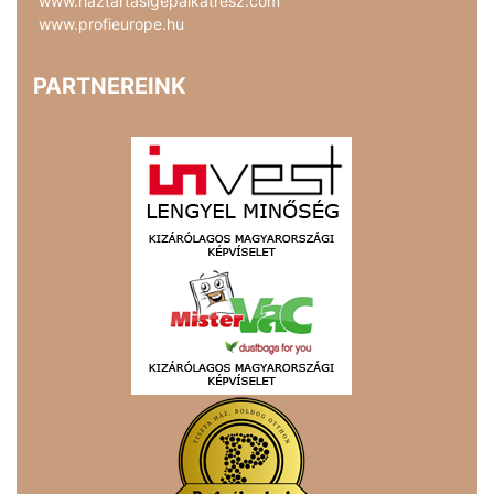
www.haztartasigepalkatresz.com
www.profieurope.hu
PARTNEREINK