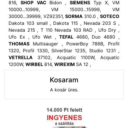
816,
SHOP VAC
Bidon ,
SIEMENS
Typ X, VM
10000...10999, VM 15000...15999, VM
30000...39999, VZ92351,
SORMA
310.0 ,
SOTECO
Dakota 103 small , Dakota 115 , Nevada 203 S ,
Nevada 215 , T 110 Nevada 103 RAD , Ufo Dry ,
Ufo Ex , Ufo Wet ,
TEFAL
4680, Duo 4680 ,
THOMAS
Multisauger , PowerBoy 786B, Profil
1320, Profil 1330, SilverStar 1235, Studio 1231 ,
VETRELLA
37102, Acquatic 1100W, Acquatic
1200W,
WIRBEL
814,
WIREXIM
SA 12 ,
Kosaram
A kosár üres.