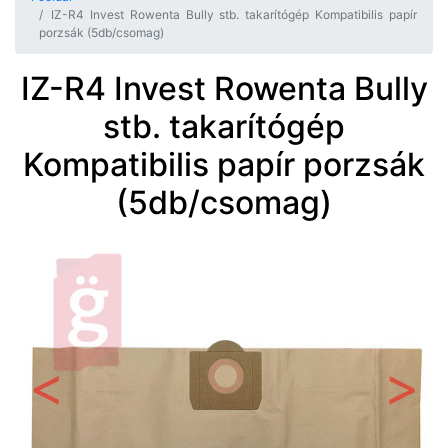
IZ-R4 Invest Rowenta Bully stb. takarítógép Kompatibilis papír
porzsák (5db/csomag)
IZ-R4 Invest Rowenta Bully
stb. takarítógép
Kompatibilis papír porzsák
(5db/csomag)
Előző
Követ