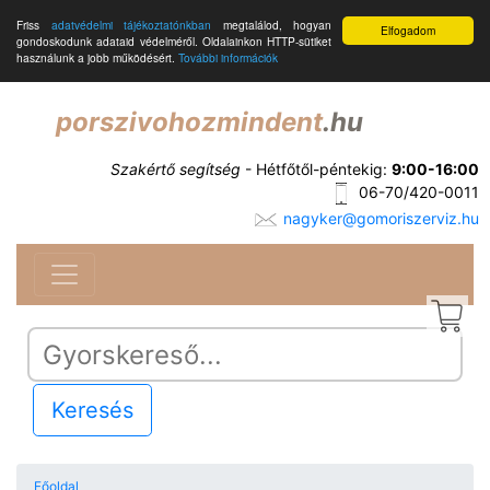
Friss
adatvédelmi tájékoztatónkban
megtalálod, hogyan
Elfogadom
gondoskodunk adataid védelméről. Oldalainkon HTTP-sütiket
használunk a jobb működésért.
További információk
porszivohozmindent
.hu
Szakértő segítség
- Hétfőtől-péntekig:
9:00-16:00
06-70/420-0011
nagyker@gomoriszerviz.hu
Keresés
Főoldal