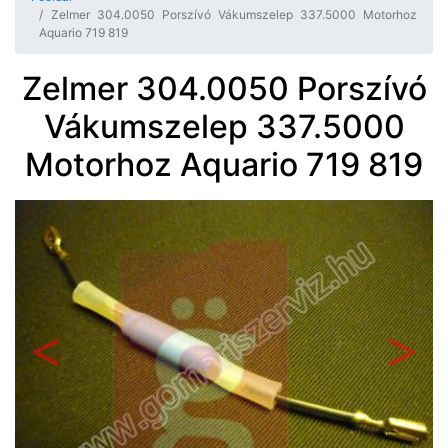
Zelmer 304.0050 Porszívó Vákumszelep 337.5000 Motorhoz
Aquario 719 819
Zelmer 304.0050 Porszívó
Vákumszelep 337.5000
Motorhoz Aquario 719 819
Előző
Követ