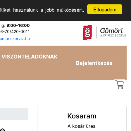
Elfogadom
tiket használunk a jobb működésért.
kig:
9:00-16:00
6-70/420-0011
moriszerviz.hu
VISZONTELADÓKNAK
Bejelentkezés
Kosaram
A kosár üres.
fe