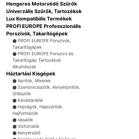
Hengeres Motorvédő Szűrők
Univerzális Szűrők, Tartozékok
Lux Kompatibilis Termékek
PROFI EUROPE Professzionális
Porszívók, Takarítógépek
PROFI EUROPE Porszívók,
⚫
Takarítógépek
PROFI EUROPE Porszívó és
⚫
Takarítógép Tartozékok
Alkatrészek
Háztartási Kisgépek
Aprítók, Mixerek
⚫
Szendvicssütők, Kenyérpirítók,
⚫
Grillsütők
Kávédarálók
⚫
Hajvágók, Hajszárítók,
⚫
Hajformázók
Vasalók
⚫
Vízforralók
⚫
Kenyérsütő
⚫