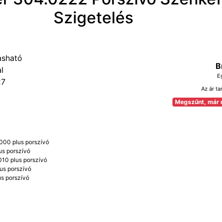
Szigetelés
B
E
27
Az ár ta
Megszűnt, már 
00 plus porszívó
us porszívó
10 plus porszívó
us porszívó
s porszívó