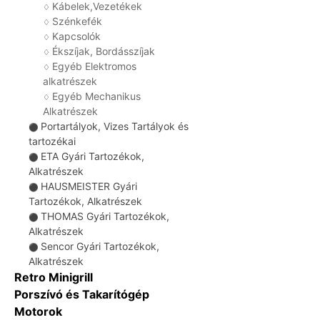
Kábelek,Vezetékek
♢
Szénkefék
♢
Kapcsolók
♢
Ékszíjak, Bordásszíjak
♢
Egyéb Elektromos
♢
alkatrészek
Egyéb Mechanikus
♢
Alkatrészek
Portartályok, Vizes Tartályok és
⚫
tartozékai
ETA Gyári Tartozékok,
⚫
Alkatrészek
HAUSMEISTER Gyári
⚫
Tartozékok, Alkatrészek
THOMAS Gyári Tartozékok,
⚫
Alkatrészek
Sencor Gyári Tartozékok,
⚫
Alkatrészek
Retro Minigrill
Porszívó és Takarítógép
Motorok