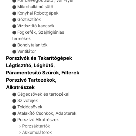
Forrólevegős Sütő / Air Fryer
⚫
Mikrohullámú sütő
⚫
Konyhai Robotgépek
⚫
Gőztisztítók
⚫
Víztisztító kancsók
⚫
Fogkefék, Szájhigiéniás
⚫
termékek
Boholytalanítók
⚫
Ventilátor
⚫
Porszívók és Takarítógépek
Légtisztító, Léghűtő,
Páramentesítő Szűrők, Filterek
Porszívó Tartozékok,
Alkatrészek
Gégecsövek és tartozékai
⚫
Szívófejek
⚫
Toldócsövek
⚫
Átalakító Csonkok, Adapterek
⚫
Porszívó Alkatrészek
⚫
Porzsáktartók
♢
Akkumulátorok
♢