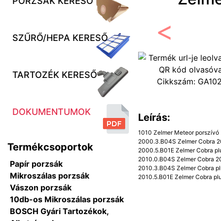
PORZSÁK KERESŐ
SZŰRŐ/HEPA KERESŐ
Előző
TARTOZÉK KERESŐ
Cikkszám:
GA10
DOKUMENTUMOK
Leírás:
1010 Zelmer Meteor porszívó
2000.3.B04S Zelmer Cobra 20
Termékcsoportok
2000.5.B01E Zelmer Cobra pl
2010.0.B04S Zelmer Cobra 20
Papír porzsák
2010.3.B04S Zelmer Cobra pl
Mikroszálas porzsák
2010.5.B01E Zelmer Cobra plu
Vászon porzsák
10db-os Mikroszálas porzsák
BOSCH Gyári Tartozékok,