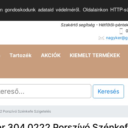
n gondoskodunk adataid védelméről. Oldalainkon HTTP-sü
Szakértő segítség
- Hétfőtől-pénte
0
nagyker@go
a
Tartozék
AKCIÓK
KIEMELT TERMÉKEK
Keresés
2 Porszívó Szénkefe Szigetelés
r 304.0222 Porszívó Szénke