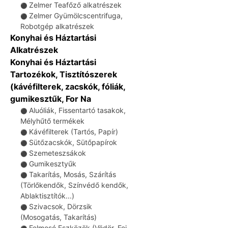
Zelmer Teafőző alkatrészek
⚫
Zelmer Gyümölcscentrifuga,
⚫
Robotgép alkatrészek
Konyhai és Háztartási
Alkatrészek
Konyhai és Háztartási
Tartozékok, Tisztítószerek
(kávéfilterek, zacskók, fóliák,
gumikesztűk, For Na
Aluóliák, Fissentartó tasakok,
⚫
Mélyhűtő termékek
Kávéfilterek (Tartós, Papír)
⚫
Sütőzacskók, Sütőpapírok
⚫
Szemeteszsákok
⚫
Gumikesztyűk
⚫
Takarítás, Mosás, Szárítás
⚫
(Törlőkendők, Színvédő kendők,
Ablaktisztítók...)
Szivacsok, Dörzsik
⚫
(Mosogatás, Takarítás)
Felmosó Eszközök (Vödör, Fej,