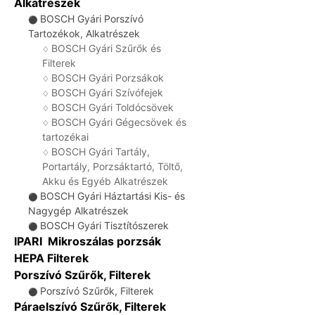
Alkatrészek
BOSCH Gyári Porszívó
⚫
Tartozékok, Alkatrészek
BOSCH Gyári Szűrők és
♢
Filterek
BOSCH Gyári Porzsákok
♢
BOSCH Gyári Szívófejek
♢
BOSCH Gyári Toldócsövek
♢
BOSCH Gyári Gégecsövek és
♢
tartozékai
BOSCH Gyári Tartály,
♢
Portartály, Porzsáktartó, Töltő,
Akku és Egyéb Alkatrészek
BOSCH Gyári Háztartási Kis- és
⚫
Nagygép Alkatrészek
BOSCH Gyári Tisztítószerek
⚫
IPARI Mikroszálas porzsák
HEPA Filterek
Porszívó Szűrők, Filterek
Porszívó Szűrők, Filterek
⚫
Páraelszívó Szűrők, Filterek