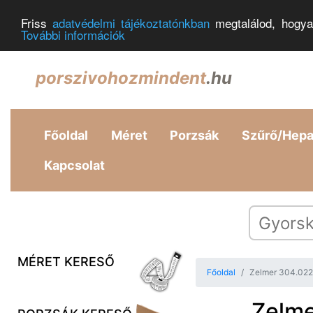
Friss
adatvédelmi tájékoztatónkban
megtalálod, hogya
További információk
porszivohozmindent
.hu
Főoldal
Méret
Porzsák
Szűrő/Hep
Kapcsolat
MÉRET KERESŐ
Főoldal
Zelmer 304.022
Zelme