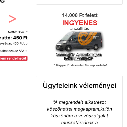
Következő
Nettó: 354 Ft
ruttó: 450 Ft
gységár: 450 Ft/db
rtalmazza az ÁFA-t!
nem rendelhető!
Ügyfeleink véleményei
"A megrendelt alkatrészt
köszönettel megkaptam,külön
köszönöm a vevőszolgálat
munkatársának a