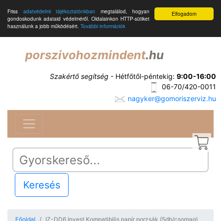
Friss
adatvédelmi tájékoztatónkban
megtalálod, hogyan
Elfogadom
gondoskodunk adataid védelméről. Oldalainkon HTTP-sütiket
használunk a jobb működésért.
További információk
porszivohozmindent
.hu
Szakértő segítség
- Hétfőtől-péntekig:
9:00-16:00
06-70/420-0011
nagyker@gomoriszerviz.hu
Keresés
Főoldal
IZ-DD6 Invest Kompatibilis papír porzsák (5db/csomag)