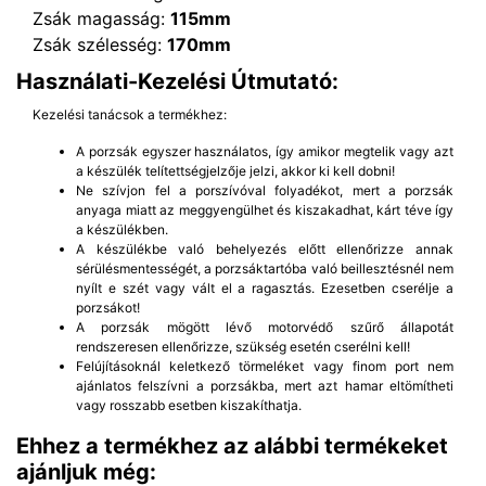
Zsák magasság:
115mm
Zsák szélesség:
170mm
Használati-Kezelési Útmutató:
Kezelési tanácsok a termékhez:
A porzsák egyszer használatos, így amikor megtelik vagy azt
a készülék telítettségjelzője jelzi, akkor ki kell dobni!
Ne szívjon fel a porszívóval folyadékot, mert a porzsák
anyaga miatt az meggyengülhet és kiszakadhat, kárt téve így
a készülékben.
A készülékbe való behelyezés előtt ellenőrizze annak
sérülésmentességét, a porzsáktartóba való beillesztésnél nem
nyílt e szét vagy vált el a ragasztás. Ezesetben cserélje a
porzsákot!
A porzsák mögött lévő motorvédő szűrő állapotát
rendszeresen ellenőrizze, szükség esetén cserélni kell!
Felújításoknál keletkező törmeléket vagy finom port nem
ajánlatos felszívni a porzsákba, mert azt hamar eltömítheti
vagy rosszabb esetben kiszakíthatja.
Ehhez a termékhez az alábbi termékeket
ajánljuk még: