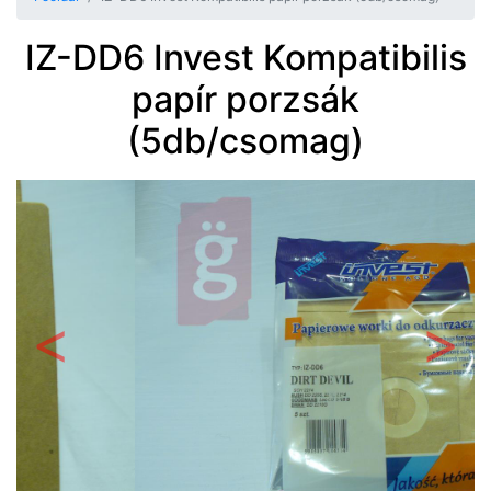
IZ-DD6 Invest Kompatibilis
papír porzsák
(5db/csomag)
Előző
Követ