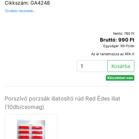
Cikkszám: GA4248
További részletek...
Nettó: 780 Ft
Bruttó: 990 Ft
Egységár: 99 Ft/db
Az ár tartalmazza az ÁFA-t!
Kosárba
Készleten van
Porszívó porzsák illatosító rúd Red Édes illat
(10db/csomag)