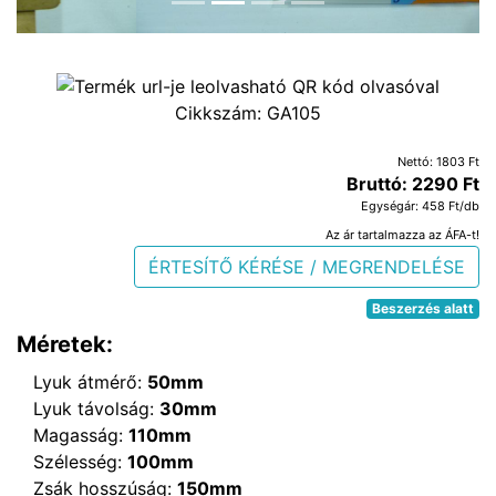
Cikkszám:
GA105
Nettó: 1803 Ft
Bruttó: 2290 Ft
Egységár: 458 Ft/db
Az ár tartalmazza az ÁFA-t!
ÉRTESÍTŐ KÉRÉSE / MEGRENDELÉSE
Beszerzés alatt
Méretek:
Lyuk átmérő:
50mm
Lyuk távolság:
30mm
Magasság:
110mm
Szélesség:
100mm
Zsák hosszúság:
150mm