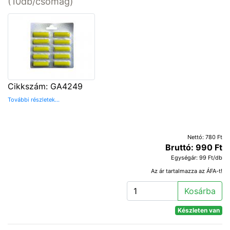
(10db/csomag)
Cikkszám: GA4249
További részletek...
Nettó: 780 Ft
Bruttó: 990 Ft
Egységár: 99 Ft/db
Az ár tartalmazza az ÁFA-t!
Kosárba
Készleten van