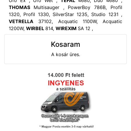
Ufo Ex , Ufo Wet ,
TEFAL
4680, Duo 4680 ,
THOMAS
Multisauger , PowerBoy 786B, Profil
1320, Profil 1330, SilverStar 1235, Studio 1231 ,
VETRELLA
37102, Acquatic 1100W, Acquatic
1200W,
WIRBEL
814,
WIREXIM
SA 12 ,
Kosaram
A kosár üres.