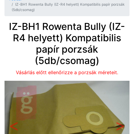
IZ-BH1 Rowenta Bully (IZ-R4 helyett) Kompatibilis papír porzsák
(5db/csomag)
IZ-BH1 Rowenta Bully (IZ-
R4 helyett) Kompatibilis
papír porzsák
(5db/csomag)
Vásárlás előtt ellenőrizze a porzsák méreteit.
Előző
Követ