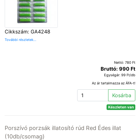
Cikkszám: GA4248
További részletek...
Nettó: 780 Ft
Bruttó: 990 Ft
Egységár: 99 Ft/db
Az ár tartalmazza az ÁFA-t!
Kosárba
Készleten van
Porszívó porzsák illatosító rúd Red Édes illat
(10db/csomag)