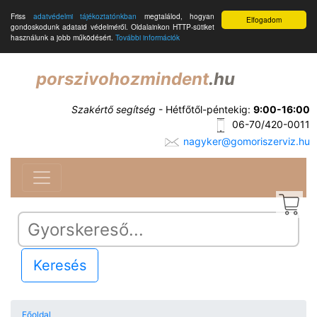
Friss
adatvédelmi tájékoztatónkban
megtalálod, hogyan
Elfogadom
gondoskodunk adataid védelméről. Oldalainkon HTTP-sütiket
használunk a jobb működésért.
További információk
porszivohozmindent
.hu
Szakértő segítség
- Hétfőtől-péntekig:
9:00-16:00
06-70/420-0011
nagyker@gomoriszerviz.hu
Keresés
Főoldal