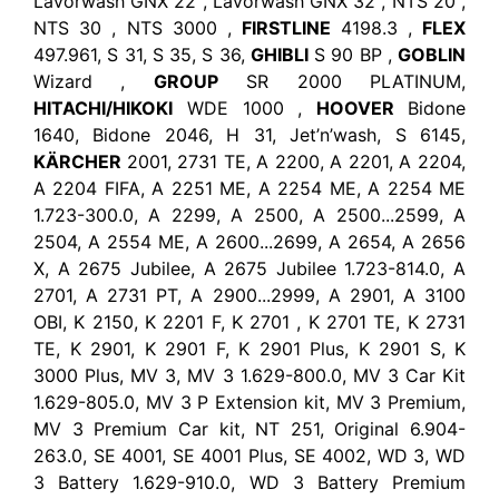
Lavorwash GNX 22 , Lavorwash GNX 32 , NTS 20 ,
NTS 30 , NTS 3000 ,
FIRSTLINE
4198.3 ,
FLEX
497.961, S 31, S 35, S 36,
GHIBLI
S 90 BP ,
GOBLIN
Wizard ,
GROUP
SR 2000 PLATINUM,
HITACHI/HIKOKI
WDE 1000 ,
HOOVER
Bidone
1640, Bidone 2046, H 31, Jet’n’wash, S 6145,
KÄRCHER
2001, 2731 TE, A 2200, A 2201, A 2204,
A 2204 FIFA, A 2251 ME, A 2254 ME, A 2254 ME
1.723-300.0, A 2299, A 2500, A 2500...2599, A
2504, A 2554 ME, A 2600...2699, A 2654, A 2656
X, A 2675 Jubilee, A 2675 Jubilee 1.723-814.0, A
2701, A 2731 PT, A 2900...2999, A 2901, A 3100
OBI, K 2150, K 2201 F, K 2701 , K 2701 TE, K 2731
TE, K 2901, K 2901 F, K 2901 Plus, K 2901 S, K
3000 Plus, MV 3, MV 3 1.629-800.0, MV 3 Car Kit
1.629-805.0, MV 3 P Extension kit, MV 3 Premium,
MV 3 Premium Car kit, NT 251, Original 6.904-
263.0, SE 4001, SE 4001 Plus, SE 4002, WD 3, WD
3 Battery 1.629-910.0, WD 3 Battery Premium