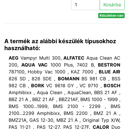
Kosárba
Készleten van
A termék az alábbi készülék típusokhoz
használható:
AEG
Vampyr Multi 300,
ALFATEC
Aqua Clean AC
200,
AQUA VAC
1000 Plus, 7402 B,
BESTRON
787100, Hobby Vac 1000 , KAZ 7000 ,
BLUE AIR
826 SD , 826 SDE ,
BOMANN
BS 981 CB , BSS
982 CB ,
BORK
VC 9618 GY , VC 9710 ,
BOSCH
Amphibixx , Aqua Clean , AquaClean, BBS 21 AF ,
BBZ 21 A , BBZ 21 AF , BBZ21AF, BMS 1000 - 1999 ,
BMS 1000...1999, BMS 2100 - 2299 , BMS
2100...2299 Amphibixx, BMS 2200 , BMZ 21 A ,
BMZ21A, GAS 12-30, MBZ 21 A , Original Typ X/W,
PAS 11-21 , PAS 12-27, PAS 12-27F,
CALOR
Duo