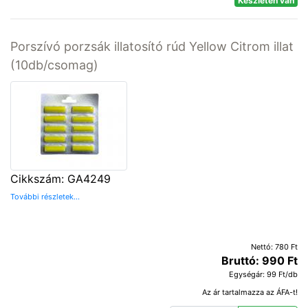
Készleten van
Porszívó porzsák illatosító rúd Yellow Citrom illat
(10db/csomag)
Cikkszám: GA4249
További részletek...
Nettó: 780 Ft
Bruttó: 990 Ft
Egységár: 99 Ft/db
Az ár tartalmazza az ÁFA-t!