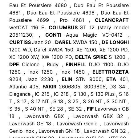
Eau Et Poussiere 4680 , Duo Eau Et Poussiere
4681 , Duo Eau Et Poussiere 4698 , Duo Eau Et
Poussiere 4699 , Pro 4681 ,
CLEANCRAFT
wetCAT 116 E,
COLUMBUS
ST 12 (stary model
20511230) ,
CONTI
Aqua Magic VC-0412 ,
CURTISS
Jazz 20 ,
DAREL
XWDA 150 ,
DE LONGHI
1200 WD, Darel XWDA 150, XE 1200, XE 1200 PD,
XE 1200 XW, XW 1200 PD,
DELTA SPIRE
S 1200 ,
DPE
Ciclone , Rudy ,
EINHELL
DUO 1100, DUO
1250 , Inox 1250 , Inox 1450 ,
ELETTROZETA
9234, Jazz 2230 ,
ELIN
STN 9000,
ETA
401,
Atlantic 405,
FAKIR
2606805, 3009805, DS 34 ,
Elegance , IC 215 , IC 218 , S 130 , S 130 Plus , S 16
T , S 17 , S 17 NT , S 18 , S 25 , S 26 NT , S 30 NT ,
S 35 , S 40 NT , SE 28 , SE 32 ,
FIF
Lavorwash GB
18 , Lavorwash GBX , Lavorwash GBX 32 ,
Lavorwash GE 18 , Lavorwash Genio , Lavorwash
Genio Inox , Lavorwash GN 18 , Lavorwash GN 32 ,