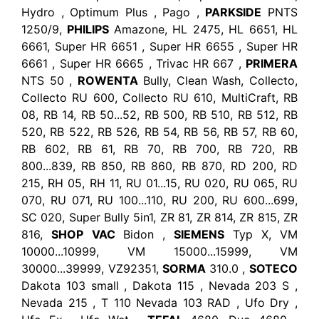
Hydro , Optimum Plus , Pago ,
PARKSIDE
PNTS
1250/9,
PHILIPS
Amazone, HL 2475, HL 6651, HL
6661, Super HR 6651 , Super HR 6655 , Super HR
6661 , Super HR 6665 , Trivac HR 667 ,
PRIMERA
NTS 50 ,
ROWENTA
Bully, Clean Wash, Collecto,
Collecto RU 600, Collecto RU 610, MultiCraft, RB
08, RB 14, RB 50...52, RB 500, RB 510, RB 512, RB
520, RB 522, RB 526, RB 54, RB 56, RB 57, RB 60,
RB 602, RB 61, RB 70, RB 700, RB 720, RB
800...839, RB 850, RB 860, RB 870, RD 200, RD
215, RH 05, RH 11, RU 01...15, RU 020, RU 065, RU
070, RU 071, RU 100...110, RU 200, RU 600...699,
SC 020, Super Bully 5in1, ZR 81, ZR 814, ZR 815, ZR
816,
SHOP VAC
Bidon ,
SIEMENS
Typ X, VM
10000...10999, VM 15000...15999, VM
30000...39999, VZ92351,
SORMA
310.0 ,
SOTECO
Dakota 103 small , Dakota 115 , Nevada 203 S ,
Nevada 215 , T 110 Nevada 103 RAD , Ufo Dry ,