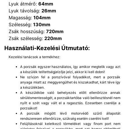
Lyuk átmérő:
64mm
Lyuk távolság:
26mm
Magasság:
104mm
Szélesség:
130mm
Zsák hosszúság:
720mm
Zsák szélesség:
220mm
Használati-Kezelési Útmutató:
Kezelési tanácsok a termékhez:
A porzsák egyszer használatos, így amikor megtelik vagy azt
a készülék telítettségjelzője jelzi, akkor ki kell dobni!
Ne szívjon fel a porszívóval folyadékot, mert a porzsák
anyaga miatt az meggyengülhet és kiszakadhat, kárt téve így
a készülékben.
A készülékbe való behelyezés előtt ellenőrizze annak
sérülésmentességét, a porzsáktartóba való beillesztésnél nem
nyílt e szét vagy vált el a ragasztás. Ezesetben cserélje a
porzsákot!
A porzsák mögött lévő motorvédő szűrő állapotát
rendszeresen ellenőrizze, szükség esetén cserélni kell!
Felújításoknál keletkező törmeléket vagy finom port nem
ajánlatos felszívni a porzsákba, mert azt hamar eltömítheti