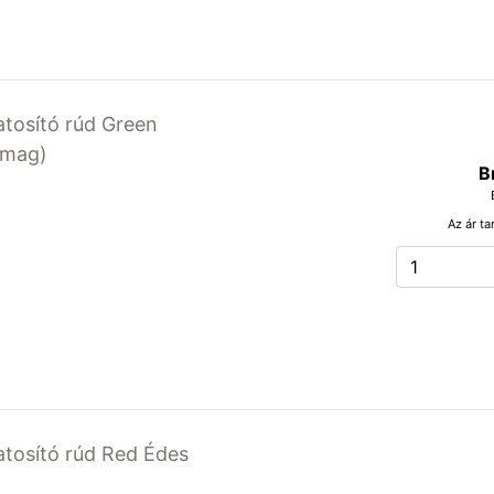
latosító rúd Green
somag)
B
Az ár ta
latosító rúd Red Édes