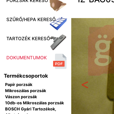
PORZSÁK KERESŐ
SZŰRŐ/HEPA KERESŐ
TARTOZÉK KERESŐ
DOKUMENTUMOK
Termékcsoportok
Papír porzsák
Előző
Mikroszálas porzsák
Vászon porzsák
10db-os Mikroszálas porzsák
BOSCH Gyári Tartozékok,