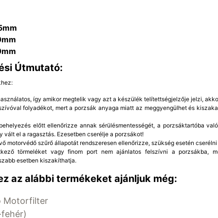
75mm
0mm
0mm
ési Útmutató:
khez:
sználatos, így amikor megtelik vagy azt a készülék telítettségjelzője jelzi, akkor
rszívóval folyadékot, mert a porzsák anyaga miatt az meggyengülhet és kiszaka
ehelyezés előtt ellenőrizze annak sérülésmentességét, a porzsáktartóba való 
y vált el a ragasztás. Ezesetben cserélje a porzsákot!
vő motorvédő szűrő állapotát rendszeresen ellenőrizze, szükség esetén cserélni 
etkező törmeléket vagy finom port nem ajánlatos felszívni a porzsákba, 
szabb esetben kiszakíthatja.
z az alábbi termékeket ajánljuk még:
 Motorfilter
fehér)