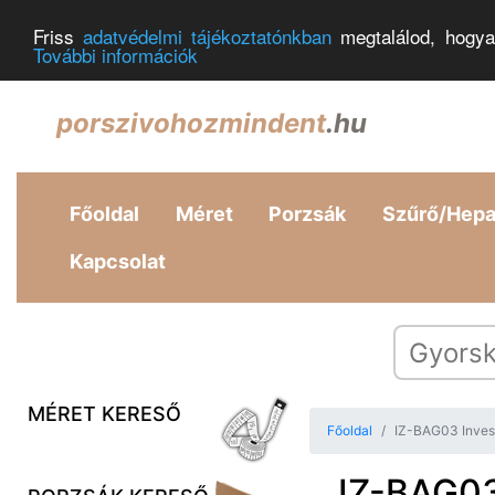
Friss
adatvédelmi tájékoztatónkban
megtalálod, hogya
További információk
porszivohozmindent
.hu
Főoldal
Méret
Porzsák
Szűrő/Hep
Kapcsolat
MÉRET KERESŐ
Főoldal
IZ-BAG03 Invest
IZ-BAG03 