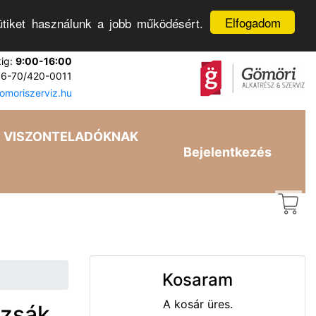
Elfogadom
tiket használunk a jobb működésért.
kig:
9:00-16:00
6-70/420-0011
moriszerviz.hu
VISZONTELADÓKNAK
Bejelentkezés
Kosaram
A kosár üres.
rzsák