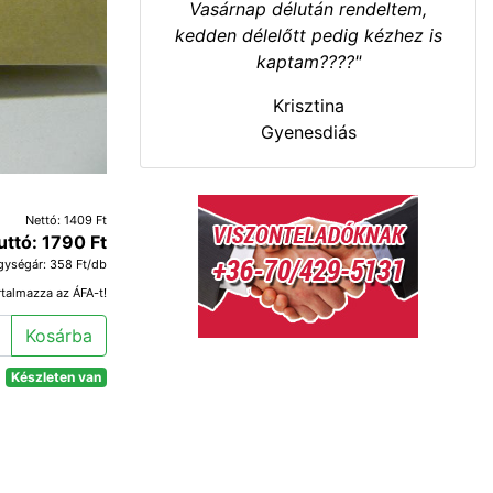
Vasárnap délután rendeltem,
kedden délelőtt pedig kézhez is
kaptam????"
Krisztina
Gyenesdiás
Nettó: 1409 Ft
uttó: 1790 Ft
gységár: 358 Ft/db
rtalmazza az ÁFA-t!
Kosárba
Készleten van