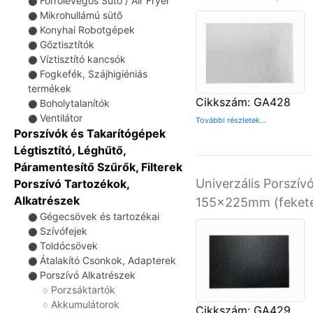
Forrólevegős Sütő / Air Fryer
⚫
Mikrohullámú sütő
⚫
Konyhai Robotgépek
⚫
Gőztisztítók
⚫
Víztisztító kancsók
⚫
Fogkefék, Szájhigiéniás
⚫
termékek
Cikkszám: GA428
Boholytalanítók
⚫
Ventilátor
⚫
További részletek...
Porszívók és Takarítógépek
Légtisztító, Léghűtő,
Páramentesítő Szűrők, Filterek
Univerzális Porszívó
Porszívó Tartozékok,
Alkatrészek
155x225mm (fekete
Gégecsövek és tartozékai
⚫
Szívófejek
⚫
Toldócsövek
⚫
Átalakító Csonkok, Adapterek
⚫
Porszívó Alkatrészek
⚫
Porzsáktartók
♢
Akkumulátorok
♢
Cikkszám: GA429