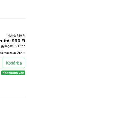
Nettó: 780 Ft
ruttó: 990 Ft
Egységár: 99 Ft/db
rtalmazza az ÁFA-t!
Kosárba
Készleten van