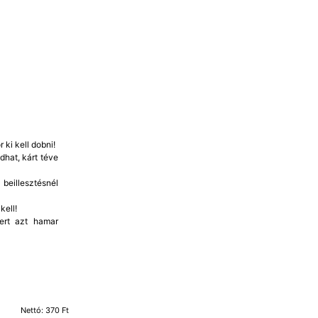
 ki kell dobni!
dhat, kárt téve
beillesztésnél
kell!
mert azt hamar
Nettó: 370 Ft