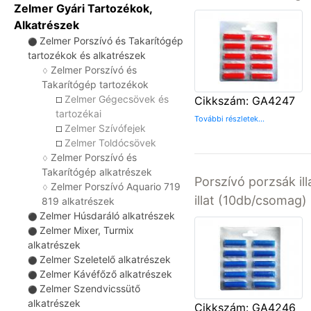
Zelmer Gyári Tartozékok,
Alkatrészek
Zelmer Porszívó és Takarítógép
⚫
tartozékok és alkatrészek
Zelmer Porszívó és
♢
Takarítógép tartozékok
Zelmer Gégecsövek és
Cikkszám: GA4247
☐
tartozékai
További részletek...
Zelmer Szívófejek
☐
Zelmer Toldócsövek
☐
Zelmer Porszívó és
♢
Takarítógép alkatrészek
Porszívó porzsák ill
Zelmer Porszívó Aquario 719
♢
illat (10db/csomag)
819 alkatrészek
Zelmer Húsdaráló alkatrészek
⚫
Zelmer Mixer, Turmix
⚫
alkatrészek
Zelmer Szeletelő alkatrészek
⚫
Zelmer Kávéfőző alkatrészek
⚫
Zelmer Szendvicssütő
⚫
alkatrészek
Cikkszám: GA4246