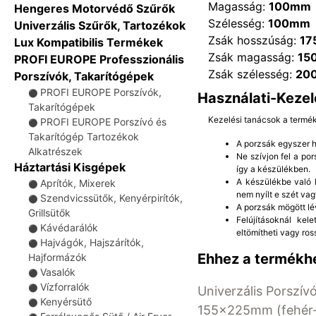
Magasság:
100mm
Hengeres Motorvédő Szűrők
Szélesség:
100mm
Univerzális Szűrők, Tartozékok
Zsák hosszúság:
1
Lux Kompatibilis Termékek
Zsák magasság:
15
PROFI EUROPE Professzionális
Zsák szélesség:
20
Porszívók, Takarítógépek
PROFI EUROPE Porszívók,
⚫
Használati-Kezel
Takarítógépek
Kezelési tanácsok a termé
PROFI EUROPE Porszívó és
⚫
Takarítógép Tartozékok
A porzsák egyszer ha
Alkatrészek
Ne szívjon fel a po
Háztartási Kisgépek
így a készülékben.
A készülékbe való b
Aprítók, Mixerek
⚫
nem nyílt e szét vag
Szendvicssütők, Kenyérpirítók,
⚫
A porzsák mögött lé
Grillsütők
Felújításoknál kel
Kávédarálók
⚫
eltömítheti vagy ros
Hajvágók, Hajszárítók,
⚫
Ehhez a termékhe
Hajformázók
Vasalók
⚫
Vízforralók
⚫
Univerzális Porszívó
Kenyérsütő
⚫
155x225mm (fehér-