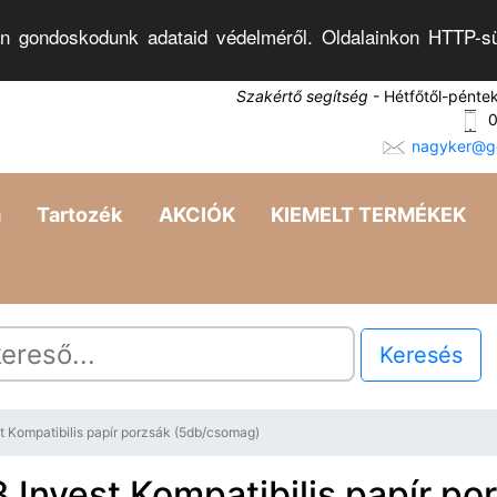
n gondoskodunk adataid védelméről. Oldalainkon HTTP-sü
Szakértő segítség
- Hétfőtől-pénte
0
nagyker@go
a
Tartozék
AKCIÓK
KIEMELT TERMÉKEK
Keresés
 Kompatibilis papír porzsák (5db/csomag)
Invest Kompatibilis papír po