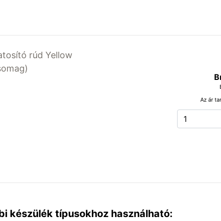
atosító rúd Yellow
csomag)
B
Az ár ta
bi készülék típusokhoz használható: