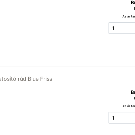
B
Az ár ta
atosító rúd Blue Friss
B
Az ár ta