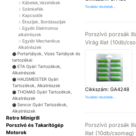
Kábelek,Vezetékek
♢
További részletek...
Szénkefék
♢
Kapcsolók
♢
Ékszíjak, Bordásszíjak
♢
Egyéb Elektromos
♢
Porszívó porzsák il
alkatrészek
Egyéb Mechanikus
♢
Virág illat (10db/c
Alkatrészek
Portartályok, Vizes Tartályok és
⚫
tartozékai
ETA Gyári Tartozékok,
⚫
Alkatrészek
HAUSMEISTER Gyári
⚫
Tartozékok, Alkatrészek
Cikkszám: GA4248
THOMAS Gyári Tartozékok,
⚫
További részletek...
Alkatrészek
Sencor Gyári Tartozékok,
⚫
Alkatrészek
Retro Minigrill
Porszívó porzsák il
Porszívó és Takarítógép
Motorok
illat (10db/csomag)