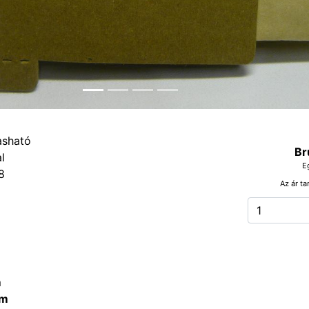
Br
E
8
Az ár ta
m
m