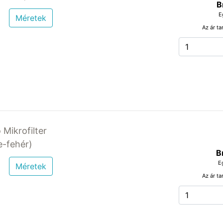
B
E
Méretek
Az ár ta
 Mikrofilter
-fehér)
B
E
Méretek
Az ár ta