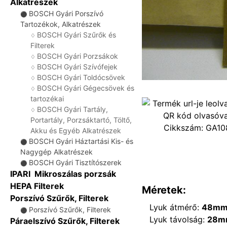
Alkatrészek
BOSCH Gyári Porszívó
⚫
Tartozékok, Alkatrészek
BOSCH Gyári Szűrők és
♢
Filterek
BOSCH Gyári Porzsákok
♢
BOSCH Gyári Szívófejek
♢
BOSCH Gyári Toldócsövek
♢
BOSCH Gyári Gégecsövek és
♢
tartozékai
BOSCH Gyári Tartály,
♢
Portartály, Porzsáktartó, Töltő,
Cikkszám:
GA10
Akku és Egyéb Alkatrészek
BOSCH Gyári Háztartási Kis- és
⚫
Nagygép Alkatrészek
BOSCH Gyári Tisztítószerek
⚫
IPARI Mikroszálas porzsák
HEPA Filterek
Méretek:
Porszívó Szűrők, Filterek
Lyuk átmérő:
48m
Porszívó Szűrők, Filterek
⚫
Lyuk távolság:
28m
Páraelszívó Szűrők, Filterek