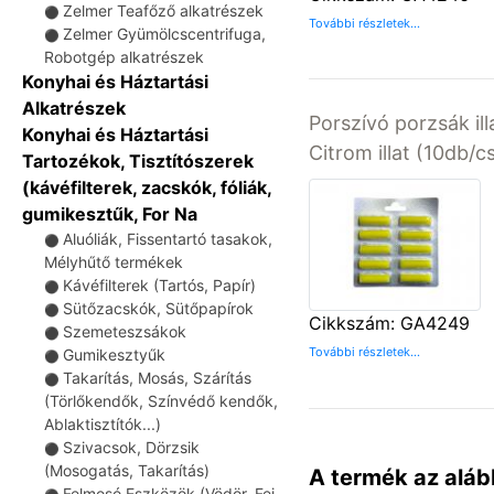
Zelmer Teafőző alkatrészek
⚫
További részletek...
Zelmer Gyümölcscentrifuga,
⚫
Robotgép alkatrészek
Konyhai és Háztartási
Alkatrészek
Porszívó porzsák ill
Konyhai és Háztartási
Citrom illat (10db/
Tartozékok, Tisztítószerek
(kávéfilterek, zacskók, fóliák,
gumikesztűk, For Na
Aluóliák, Fissentartó tasakok,
⚫
Mélyhűtő termékek
Kávéfilterek (Tartós, Papír)
⚫
Sütőzacskók, Sütőpapírok
⚫
Cikkszám: GA4249
Szemeteszsákok
⚫
További részletek...
Gumikesztyűk
⚫
Takarítás, Mosás, Szárítás
⚫
(Törlőkendők, Színvédő kendők,
Ablaktisztítók...)
Szivacsok, Dörzsik
⚫
(Mosogatás, Takarítás)
A termék az aláb
Felmosó Eszközök (Vödör, Fej,