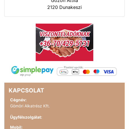
Gózon Attila
2120 Dunakeszi
KAPCSOLAT
Cégnév:
Gömöri Alkatrész Kft.
Ügyfélszolgálat:
Mobil: