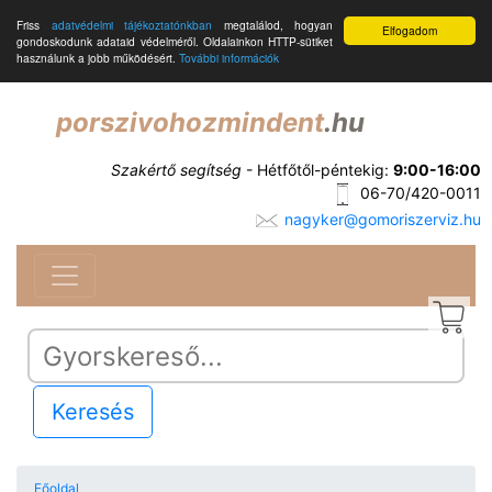
Friss
adatvédelmi tájékoztatónkban
megtalálod, hogyan
Elfogadom
gondoskodunk adataid védelméről. Oldalainkon HTTP-sütiket
használunk a jobb működésért.
További információk
porszivohozmindent
.hu
Szakértő segítség
- Hétfőtől-péntekig:
9:00-16:00
06-70/420-0011
nagyker@gomoriszerviz.hu
Keresés
Főoldal