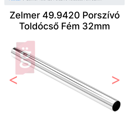
Zelmer 49.9420 Porszívó
Toldócső Fém 32mm
Előző
Követ