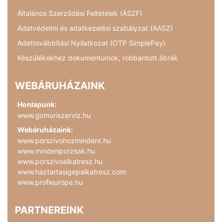
Általános Szerződési Feltételek (ÁSZF)
Adatvédelmi és adatkezelési szabályzat (AASZ)
Adattovábbítási Nyilatkozat (OTP SimplePay)
Készülékekhez dokumentumok, robbantott ábrák
WEBÁRUHÁZAINK
Honlapunk:
www.gomoriszerviz.hu
Webáruházaink:
www.porszivohozmindent.hu
www.mindenporzsak.hu
www.porszivoalkatresz.hu
www.haztartasigepalkatresz.com
www.profieurope.hu
PARTNEREINK