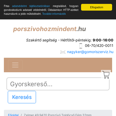
Friss
adatvédelmi tájékoztatónkban
megtalálod, hogyan
Elfogadom
gondoskodunk adataid védelméről. Oldalainkon HTTP-sütiket
használunk a jobb működésért.
További információk
porszivohozmindent
.hu
Szakértő segítség
- Hétfőtől-péntekig:
9:00-16:00
06-70/420-0011
nagyker@gomoriszerviz.hu
Keresés
Főoldal
Zelmer 49.9420 Porszívó Toldócső Fém 32mm