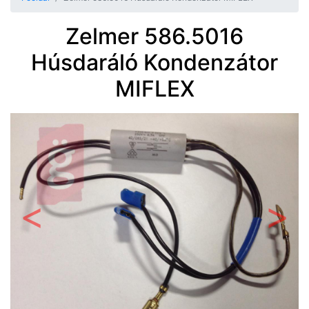
Zelmer 586.5016
Húsdaráló Kondenzátor
MIFLEX
Előző
Követ