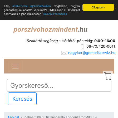
Friss
adatvédelmi tájékoztatónkban
megtalálod, hogyan
Elfogadom
gondoskodunk adataid védelméről. Oldalainkon HTTP-sütiket
használunk a jobb működésért.
További információk
porszivohozmindent
.hu
Szakértő segítség
- Hétfőtől-péntekig:
9:00-16:00
06-70/420-0011
nagyker@gomoriszerviz.hu
Keresés
Főoldal
Zelmer 586.5016 Húsdaráló Kondenzátor MIFLEX