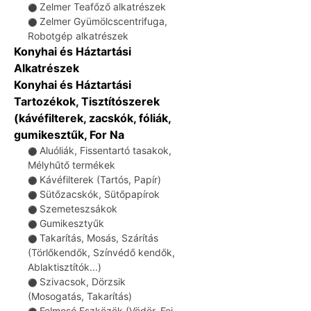
Zelmer Teafőző alkatrészek
⚫
Zelmer Gyümölcscentrifuga,
⚫
Robotgép alkatrészek
Konyhai és Háztartási
Alkatrészek
Konyhai és Háztartási
Tartozékok, Tisztítószerek
(kávéfilterek, zacskók, fóliák,
gumikesztűk, For Na
Aluóliák, Fissentartó tasakok,
⚫
Mélyhűtő termékek
Kávéfilterek (Tartós, Papír)
⚫
Sütőzacskók, Sütőpapírok
⚫
Szemeteszsákok
⚫
Gumikesztyűk
⚫
Takarítás, Mosás, Szárítás
⚫
(Törlőkendők, Színvédő kendők,
Ablaktisztítók...)
Szivacsok, Dörzsik
⚫
(Mosogatás, Takarítás)
Felmosó Eszközök (Vödör, Fej,