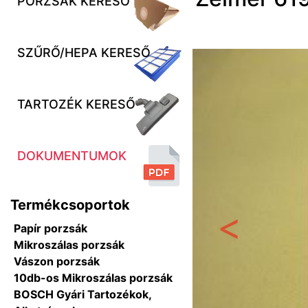
PORZSÁK KERESŐ
SZŰRŐ/HEPA KERESŐ
TARTOZÉK KERESŐ
DOKUMENTUMOK
Termékcsoportok
Papír porzsák
Előző
Mikroszálas porzsák
Vászon porzsák
10db-os Mikroszálas porzsák
BOSCH Gyári Tartozékok,