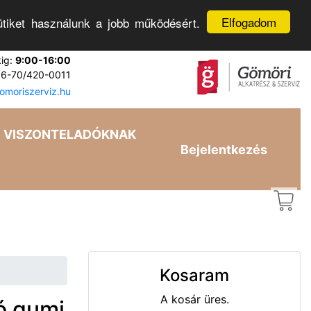
Elfogadom
tiket használunk a jobb működésért.
kig:
9:00-16:00
6-70/420-0011
moriszerviz.hu
VISZONTELADÓKNAK
Bejelentkezés
Kosaram
A kosár üres.
ó gumi