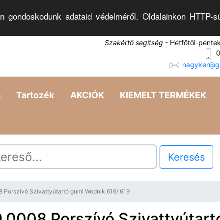
n gondoskodunk adataid védelméről. Oldalainkon HTTP-sü
Szakértő segítség
- Hétfőtől-pénte
0
nagyker@go
a
Tartozék
AKCIÓK
KIEMELT TERMÉKEK
Keresés
 Porszívó Szivattyútartó gumi Wodnik 616/ 619
.0008 Porszívó Szivattyútart