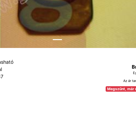
B
E
67
Az ár ta
Megszűnt, már 