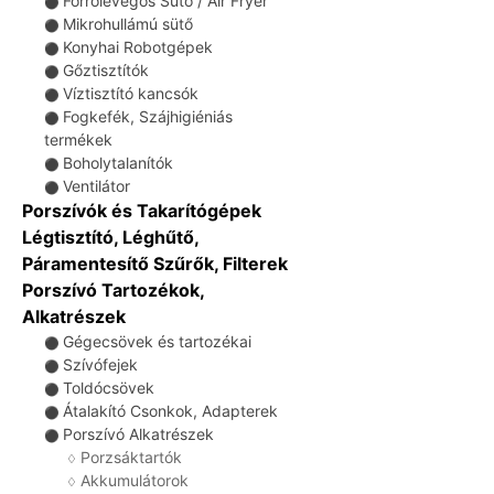
Forrólevegős Sütő / Air Fryer
⚫
Mikrohullámú sütő
⚫
Konyhai Robotgépek
⚫
Gőztisztítók
⚫
Víztisztító kancsók
⚫
Fogkefék, Szájhigiéniás
⚫
termékek
Boholytalanítók
⚫
Ventilátor
⚫
Porszívók és Takarítógépek
Légtisztító, Léghűtő,
Páramentesítő Szűrők, Filterek
Porszívó Tartozékok,
Alkatrészek
Gégecsövek és tartozékai
⚫
Szívófejek
⚫
Toldócsövek
⚫
Átalakító Csonkok, Adapterek
⚫
Porszívó Alkatrészek
⚫
Porzsáktartók
♢
Akkumulátorok
♢