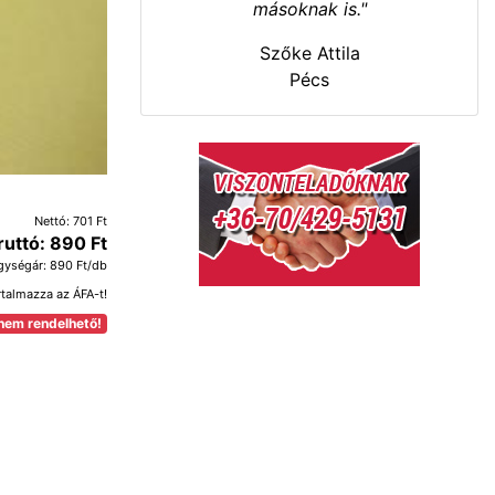
másoknak is."
Szőke Attila
Pécs
Nettó: 701 Ft
ruttó: 890 Ft
gységár: 890 Ft/db
rtalmazza az ÁFA-t!
nem rendelhető!