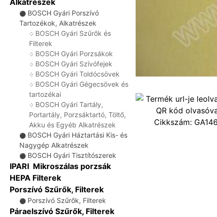
Alkatrészek
BOSCH Gyári Porszívó
⚫
Tartozékok, Alkatrészek
BOSCH Gyári Szűrők és
♢
Filterek
BOSCH Gyári Porzsákok
♢
BOSCH Gyári Szívófejek
♢
BOSCH Gyári Toldócsövek
♢
BOSCH Gyári Gégecsövek és
♢
tartozékai
BOSCH Gyári Tartály,
♢
Portartály, Porzsáktartó, Töltő,
Cikkszám:
GA14
Akku és Egyéb Alkatrészek
BOSCH Gyári Háztartási Kis- és
⚫
Nagygép Alkatrészek
BOSCH Gyári Tisztítószerek
⚫
IPARI Mikroszálas porzsák
HEPA Filterek
Porszívó Szűrők, Filterek
Porszívó Szűrők, Filterek
⚫
Páraelszívó Szűrők, Filterek