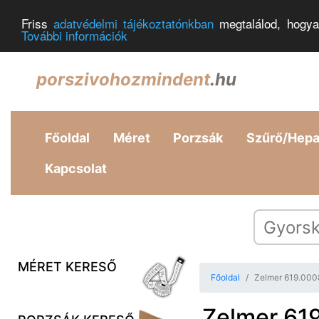
Friss
adatvédelmi tájékoztatónkban
megtalálod, hogya
További információk
porszivohozmindent
.hu
Főoldal
Méret
Porzsák
Szűrő/Hep
Kapcsolat
MÉRET KERESŐ
Főoldal
Zelmer 619.0008
Zelmer 619