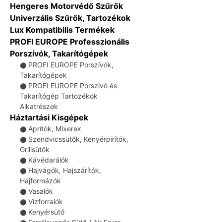
Hengeres Motorvédő Szűrők
Univerzális Szűrők, Tartozékok
Lux Kompatibilis Termékek
PROFI EUROPE Professzionális
Porszívók, Takarítógépek
PROFI EUROPE Porszívók,
⚫
Takarítógépek
PROFI EUROPE Porszívó és
⚫
Takarítógép Tartozékok
Alkatrészek
Háztartási Kisgépek
Aprítók, Mixerek
⚫
Szendvicssütők, Kenyérpirítók,
⚫
Grillsütők
Kávédarálók
⚫
Hajvágók, Hajszárítók,
⚫
Hajformázók
Vasalók
⚫
Vízforralók
⚫
Kenyérsütő
⚫