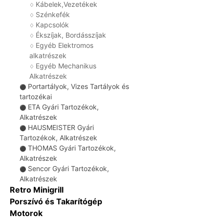
Kábelek,Vezetékek
♢
Szénkefék
♢
Kapcsolók
♢
Ékszíjak, Bordásszíjak
♢
Egyéb Elektromos
♢
alkatrészek
Egyéb Mechanikus
♢
Alkatrészek
Portartályok, Vizes Tartályok és
⚫
tartozékai
ETA Gyári Tartozékok,
⚫
Alkatrészek
HAUSMEISTER Gyári
⚫
Tartozékok, Alkatrészek
THOMAS Gyári Tartozékok,
⚫
Alkatrészek
Sencor Gyári Tartozékok,
⚫
Alkatrészek
Retro Minigrill
Porszívó és Takarítógép
Motorok