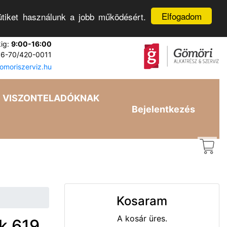
Elfogadom
tiket használunk a jobb működésért.
kig:
9:00-16:00
6-70/420-0011
moriszerviz.hu
VISZONTELADÓKNAK
Bejelentkezés
Kosaram
A kosár üres.
k 619