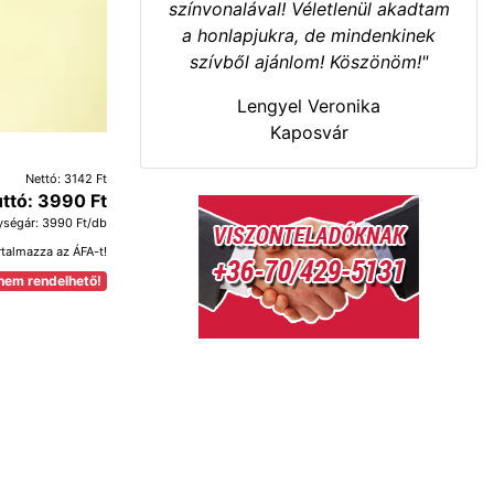
színvonalával! Véletlenül akadtam
a honlapjukra, de mindenkinek
szívből ajánlom! Köszönöm!"
Lengyel Veronika
Kaposvár
Nettó: 3142 Ft
ttó: 3990 Ft
ységár: 3990 Ft/db
rtalmazza az ÁFA-t!
nem rendelhető!