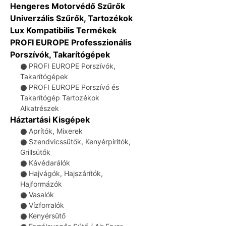
Hengeres Motorvédő Szűrők
Univerzális Szűrők, Tartozékok
Lux Kompatibilis Termékek
PROFI EUROPE Professzionális
Porszívók, Takarítógépek
PROFI EUROPE Porszívók,
⚫
Takarítógépek
PROFI EUROPE Porszívó és
⚫
Takarítógép Tartozékok
Alkatrészek
Háztartási Kisgépek
Aprítók, Mixerek
⚫
Szendvicssütők, Kenyérpirítók,
⚫
Grillsütők
Kávédarálók
⚫
Hajvágók, Hajszárítók,
⚫
Hajformázók
Vasalók
⚫
Vízforralók
⚫
Kenyérsütő
⚫