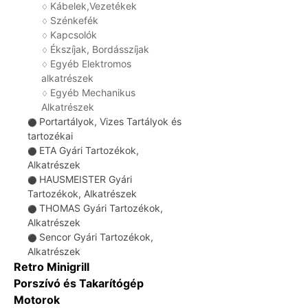
Kábelek,Vezetékek
♢
Szénkefék
♢
Kapcsolók
♢
Ékszíjak, Bordásszíjak
♢
Egyéb Elektromos
♢
alkatrészek
Egyéb Mechanikus
♢
Alkatrészek
Portartályok, Vizes Tartályok és
⚫
tartozékai
ETA Gyári Tartozékok,
⚫
Alkatrészek
HAUSMEISTER Gyári
⚫
Tartozékok, Alkatrészek
THOMAS Gyári Tartozékok,
⚫
Alkatrészek
Sencor Gyári Tartozékok,
⚫
Alkatrészek
Retro Minigrill
Porszívó és Takarítógép
Motorok