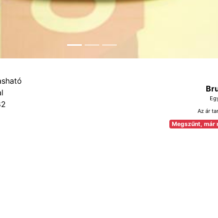
Bru
Eg
82
Az ár ta
Megszűnt, már 