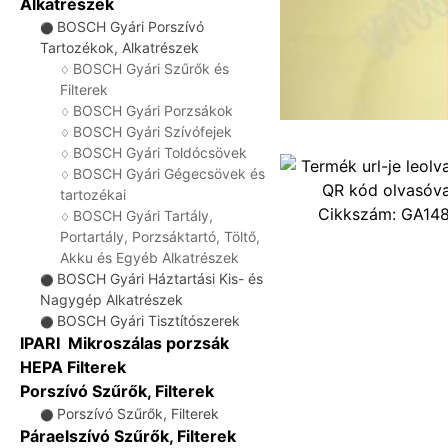
Alkatrészek
BOSCH Gyári Porszívó
⚫
Tartozékok, Alkatrészek
BOSCH Gyári Szűrők és
♢
Filterek
BOSCH Gyári Porzsákok
♢
BOSCH Gyári Szívófejek
♢
BOSCH Gyári Toldócsövek
♢
BOSCH Gyári Gégecsövek és
♢
tartozékai
Cikkszám:
GA14
BOSCH Gyári Tartály,
♢
Portartály, Porzsáktartó, Töltő,
Akku és Egyéb Alkatrészek
BOSCH Gyári Háztartási Kis- és
⚫
Nagygép Alkatrészek
BOSCH Gyári Tisztítószerek
⚫
IPARI Mikroszálas porzsák
HEPA Filterek
Porszívó Szűrők, Filterek
Porszívó Szűrők, Filterek
⚫
Páraelszívó Szűrők, Filterek