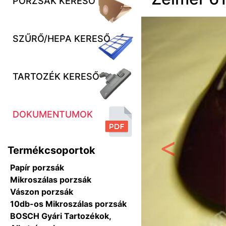
PORZSÁK KERESŐ
SZŰRŐ/HEPA KERESŐ
TARTOZÉK KERESŐ
DOKUMENTUMOK
Termékcsoportok
Előző
Papír porzsák
Mikroszálas porzsák
Vászon porzsák
10db-os Mikroszálas porzsák
BOSCH Gyári Tartozékok,