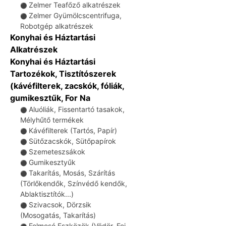
Zelmer Teafőző alkatrészek
⚫
Zelmer Gyümölcscentrifuga,
⚫
Robotgép alkatrészek
Konyhai és Háztartási
Alkatrészek
Konyhai és Háztartási
Tartozékok, Tisztítószerek
(kávéfilterek, zacskók, fóliák,
gumikesztűk, For Na
Aluóliák, Fissentartó tasakok,
⚫
Mélyhűtő termékek
Kávéfilterek (Tartós, Papír)
⚫
Sütőzacskók, Sütőpapírok
⚫
Szemeteszsákok
⚫
Gumikesztyűk
⚫
Takarítás, Mosás, Szárítás
⚫
(Törlőkendők, Színvédő kendők,
Ablaktisztítók...)
Szivacsok, Dörzsik
⚫
(Mosogatás, Takarítás)
Felmosó Eszközök (Vödör, Fej,