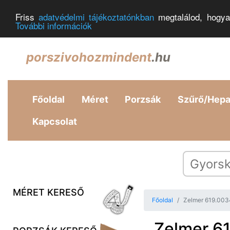
Friss
adatvédelmi tájékoztatónkban
megtalálod, hogya
További információk
porszivohozmindent
.hu
Főoldal
Méret
Porzsák
Szűrő/Hep
Kapcsolat
MÉRET KERESŐ
Főoldal
Zelmer 619.003
Zelmer 61