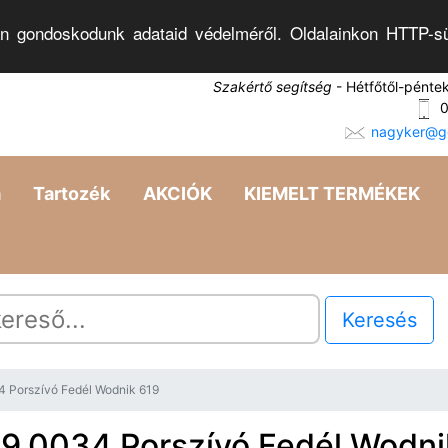
n gondoskodunk adataid védelméről. Oldalainkon HTTP-sü
Szakértő segítség
- Hétfőtől-pénte
0
nagyker@go
a
Tartozék
AKCIÓK
KIEMELT TERMÉKEK
Keresés
4 Porszívó Fedél Wodnik 619
9.0034 Porszívó Fedél Wodni