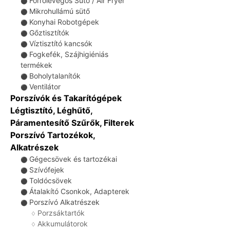
Forrólevegős Sütő / Air Fryer
⚫
Mikrohullámú sütő
⚫
Konyhai Robotgépek
⚫
Gőztisztítók
⚫
Víztisztító kancsók
⚫
Fogkefék, Szájhigiéniás
⚫
termékek
Boholytalanítók
⚫
Ventilátor
⚫
Porszívók és Takarítógépek
Légtisztító, Léghűtő,
Páramentesítő Szűrők, Filterek
Porszívó Tartozékok,
Alkatrészek
Gégecsövek és tartozékai
⚫
Szívófejek
⚫
Toldócsövek
⚫
Átalakító Csonkok, Adapterek
⚫
Porszívó Alkatrészek
⚫
Porzsáktartók
♢
Akkumulátorok
♢