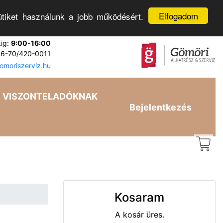
Elfogadom
tiket használunk a jobb működésért.
kig:
9:00-16:00
6-70/420-0011
moriszerviz.hu
VISZONTELADÓKNAK
Bejelentkezés
Kosaram
A kosár üres.