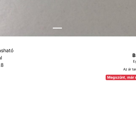
B
E
28
Az ár ta
Megszűnt, már 