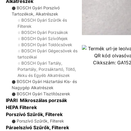
Alkatrészek
BOSCH Gyári Porszívó
⚫
Tartozékok, Alkatrészek
BOSCH Gyári Szűrők és
♢
Filterek
BOSCH Gyári Porzsákok
♢
BOSCH Gyári Szívófejek
♢
BOSCH Gyári Toldócsövek
♢
BOSCH Gyári Gégecsövek és
♢
tartozékai
Cikkszám:
GA15
BOSCH Gyári Tartály,
♢
Portartály, Porzsáktartó, Töltő,
Akku és Egyéb Alkatrészek
BOSCH Gyári Háztartási Kis- és
⚫
Nagygép Alkatrészek
BOSCH Gyári Tisztítószerek
⚫
IPARI Mikroszálas porzsák
HEPA Filterek
Porszívó Szűrők, Filterek
Porszívó Szűrők, Filterek
⚫
Páraelszívó Szűrők, Filterek