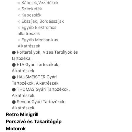
Kábelek,Vezetékek
♢
Szénkefék
♢
Kapcsolók
♢
Ékszíjak, Bordásszíjak
♢
Egyéb Elektromos
♢
alkatrészek
Egyéb Mechanikus
♢
Alkatrészek
Portartályok, Vizes Tartályok és
⚫
tartozékai
ETA Gyári Tartozékok,
⚫
Alkatrészek
HAUSMEISTER Gyári
⚫
Tartozékok, Alkatrészek
THOMAS Gyári Tartozékok,
⚫
Alkatrészek
Sencor Gyári Tartozékok,
⚫
Alkatrészek
Retro Minigrill
Porszívó és Takarítógép
Motorok