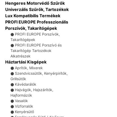
Hengeres Motorvédő Szűrők
Univerzális Szűrők, Tartozékok
Lux Kompatibilis Termékek
PROFI EUROPE Professzionális
Porszívók, Takarítógépek
PROFI EUROPE Porszívók,
⚫
Takarítógépek
PROFI EUROPE Porszívó és
⚫
Takarítógép Tartozékok
Alkatrészek
Háztartási Kisgépek
Aprítók, Mixerek
⚫
Szendvicssütők, Kenyérpirítók,
⚫
Grillsütők
Kávédarálók
⚫
Hajvágók, Hajszárítók,
⚫
Hajformázók
Vasalók
⚫
Vízforralók
⚫
Kenyérsütő
⚫