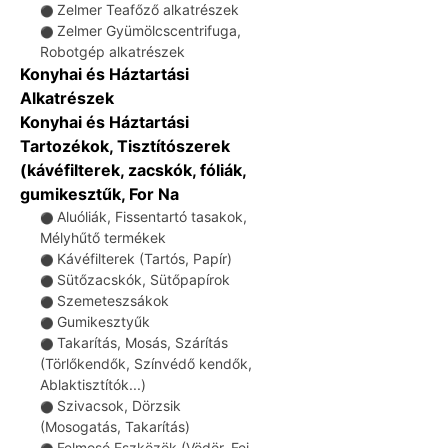
Zelmer Teafőző alkatrészek
⚫
Zelmer Gyümölcscentrifuga,
⚫
Robotgép alkatrészek
Konyhai és Háztartási
Alkatrészek
Konyhai és Háztartási
Tartozékok, Tisztítószerek
(kávéfilterek, zacskók, fóliák,
gumikesztűk, For Na
Aluóliák, Fissentartó tasakok,
⚫
Mélyhűtő termékek
Kávéfilterek (Tartós, Papír)
⚫
Sütőzacskók, Sütőpapírok
⚫
Szemeteszsákok
⚫
Gumikesztyűk
⚫
Takarítás, Mosás, Szárítás
⚫
(Törlőkendők, Színvédő kendők,
Ablaktisztítók...)
Szivacsok, Dörzsik
⚫
(Mosogatás, Takarítás)
Felmosó Eszközök (Vödör, Fej,