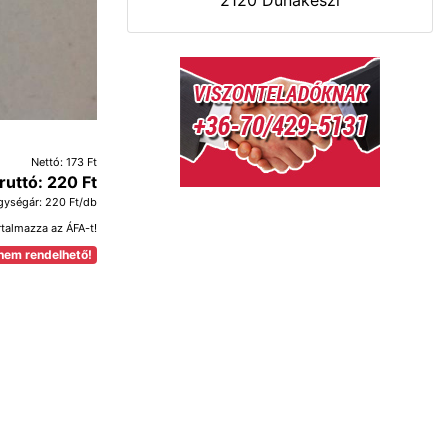
2120 Dunakeszi
Nettó: 173 Ft
ruttó: 220 Ft
gységár: 220 Ft/db
rtalmazza az ÁFA-t!
nem rendelhető!