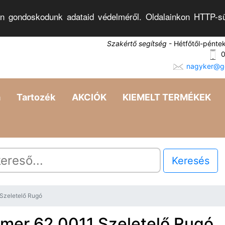
n gondoskodunk adataid védelméről. Oldalainkon HTTP-sü
Szakértő segítség
- Hétfőtől-pénte
0
nagyker@go
a
Tartozék
AKCIÓK
KIEMELT TERMÉKEK
Keresés
Szeletelő Rugó
lmer 62.0011 Szeletelő Rugó