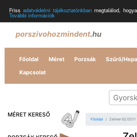
Friss
adatvédelmi tájékoztatónkban
megtalálod, hogya
További információk
porszivohozmindent
.hu
Főoldal
Méret
Porzsák
Szűrő/Hep
Kapcsolat
MÉRET KERESŐ
Főoldal
Zelmer 62.0011 
Ze