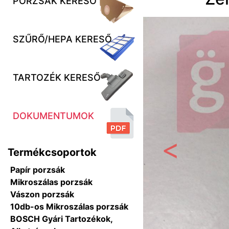
PORZSÁK KERESŐ
SZŰRŐ/HEPA KERESŐ
TARTOZÉK KERESŐ
DOKUMENTUMOK
Termékcsoportok
Előző
Papír porzsák
Mikroszálas porzsák
Vászon porzsák
10db-os Mikroszálas porzsák
BOSCH Gyári Tartozékok,