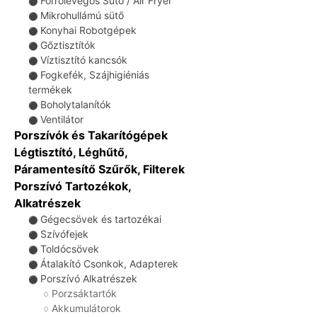
Forrólevegős Sütő / Air Fryer
⚫
Mikrohullámú sütő
⚫
Konyhai Robotgépek
⚫
Gőztisztítók
⚫
Víztisztító kancsók
⚫
Fogkefék, Szájhigiéniás
⚫
termékek
Boholytalanítók
⚫
Ventilátor
⚫
Porszívók és Takarítógépek
Légtisztító, Léghűtő,
Páramentesítő Szűrők, Filterek
Porszívó Tartozékok,
Alkatrészek
Gégecsövek és tartozékai
⚫
Szívófejek
⚫
Toldócsövek
⚫
Átalakító Csonkok, Adapterek
⚫
Porszívó Alkatrészek
⚫
Porzsáktartók
♢
Akkumulátorok
♢