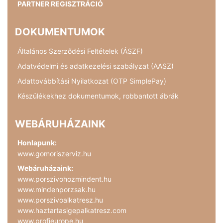
PARTNER REGISZTRÁCIÓ
DOKUMENTUMOK
Általános Szerződési Feltételek (ÁSZF)
Adatvédelmi és adatkezelési szabályzat (AASZ)
Adattovábbítási Nyilatkozat (OTP SimplePay)
Készülékekhez dokumentumok, robbantott ábrák
WEBÁRUHÁZAINK
Honlapunk:
www.gomoriszerviz.hu
Webáruházaink:
www.porszivohozmindent.hu
www.mindenporzsak.hu
www.porszivoalkatresz.hu
www.haztartasigepalkatresz.com
www.profieurope.hu