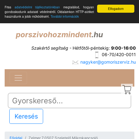
Friss
adatvédelmi tájékoztatónkban
megtalálod, hogyan
Elfogadom
gondoskodunk adataid védelméről. Oldalainkon HTTP-sütiket
használunk a jobb működésért.
További információk
porszivohozmindent
.hu
Szakértő segítség
- Hétfőtől-péntekig:
9:00-16:00
06-70/420-0011
nagyker@gomoriszerviz.hu
Keresés
Főoldal
Zelmer 7.0507 Szeletelő Mikrokapcsoló