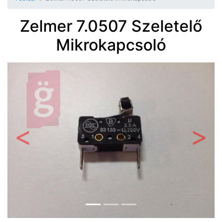
Zelmer 7.0507 Szeletelő
Mikrokapcsoló
Előző
Követ