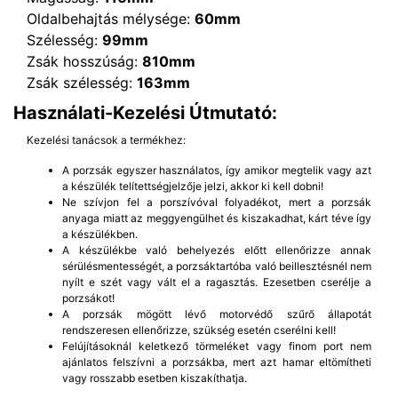
Oldalbehajtás mélysége:
60mm
Szélesség:
99mm
Zsák hosszúság:
810mm
Zsák szélesség:
163mm
Használati-Kezelési Útmutató:
Kezelési tanácsok a termékhez:
A porzsák egyszer használatos, így amikor megtelik vagy azt
a készülék telítettségjelzője jelzi, akkor ki kell dobni!
Ne szívjon fel a porszívóval folyadékot, mert a porzsák
anyaga miatt az meggyengülhet és kiszakadhat, kárt téve így
a készülékben.
A készülékbe való behelyezés előtt ellenőrizze annak
sérülésmentességét, a porzsáktartóba való beillesztésnél nem
nyílt e szét vagy vált el a ragasztás. Ezesetben cserélje a
porzsákot!
A porzsák mögött lévő motorvédő szűrő állapotát
rendszeresen ellenőrizze, szükség esetén cserélni kell!
Felújításoknál keletkező törmeléket vagy finom port nem
ajánlatos felszívni a porzsákba, mert azt hamar eltömítheti
vagy rosszabb esetben kiszakíthatja.