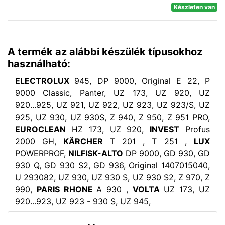
Készleten van
A termék az alábbi készülék típusokhoz
használható:
ELECTROLUX
945, DP 9000, Original E 22, P
9000 Classic, Panter, UZ 173, UZ 920, UZ
920...925, UZ 921, UZ 922, UZ 923, UZ 923/S, UZ
925, UZ 930, UZ 930S, Z 940, Z 950, Z 951 PRO,
EUROCLEAN
HZ 173, UZ 920,
INVEST
Profus
2000 GH,
KÄRCHER
T 201 , T 251 ,
LUX
POWERPROF,
NILFISK-ALTO
DP 9000, GD 930, GD
930 Q, GD 930 S2, GD 936, Original 1407015040,
U 293082, UZ 930, UZ 930 S, UZ 930 S2, Z 970, Z
990,
PARIS RHONE
A 930 ,
VOLTA
UZ 173, UZ
920...923, UZ 923 - 930 S, UZ 945,