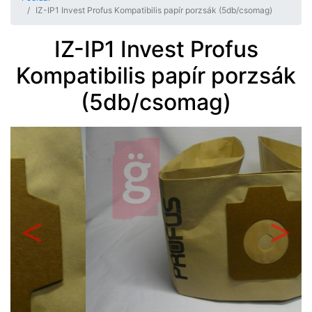
IZ-IP1 Invest Profus Kompatibilis papír porzsák (5db/csomag)
IZ-IP1 Invest Profus
Kompatibilis papír porzsák
(5db/csomag)
Előző
Követ