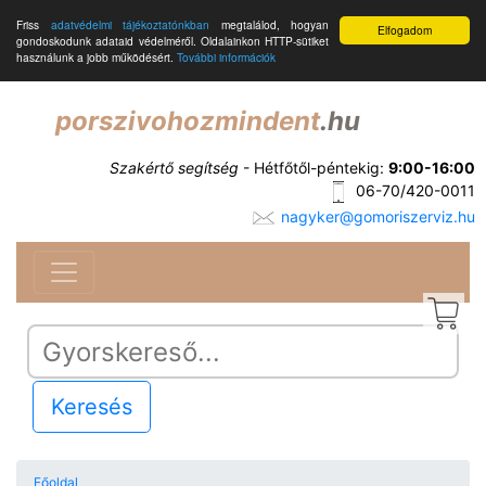
Friss
adatvédelmi tájékoztatónkban
megtalálod, hogyan
Elfogadom
gondoskodunk adataid védelméről. Oldalainkon HTTP-sütiket
használunk a jobb működésért.
További információk
porszivohozmindent
.hu
Szakértő segítség
- Hétfőtől-péntekig:
9:00-16:00
06-70/420-0011
nagyker@gomoriszerviz.hu
Keresés
Főoldal