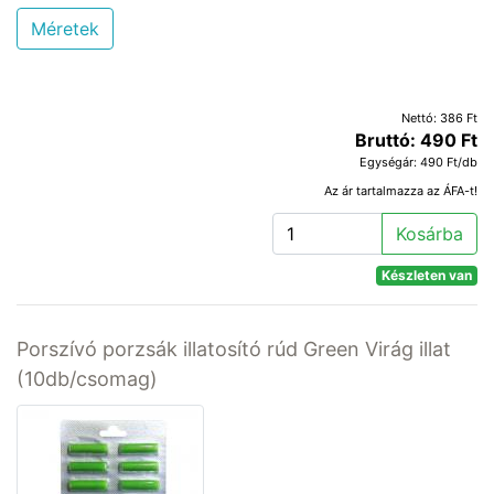
Méretek
Nettó: 386 Ft
Bruttó: 490 Ft
Egységár: 490 Ft/db
Az ár tartalmazza az ÁFA-t!
Kosárba
Készleten van
Porszívó porzsák illatosító rúd Green Virág illat
(10db/csomag)