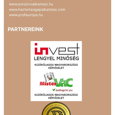
www.porszivoalkatresz.hu
www.haztartasigepalkatresz.com
www.profieurope.hu
PARTNEREINK