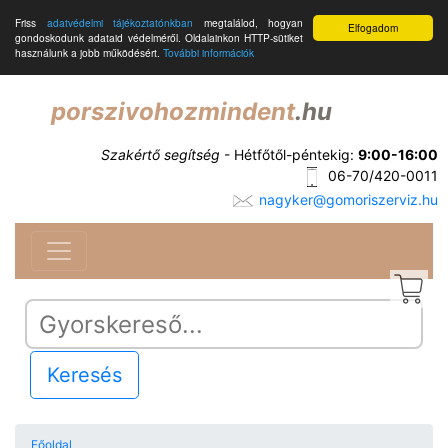
Friss
adatvédelmi tájékoztatónkban
megtalálod, hogyan
Elfogadom
gondoskodunk adataid védelméről. Oldalainkon HTTP-sütiket
használunk a jobb működésért.
További információk
porszivohozmindent
.hu
Szakértő segítség
- Hétfőtől-péntekig:
9:00-16:00
06-70/420-0011
nagyker@gomoriszerviz.hu
Keresés
Főoldal