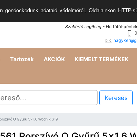
n gondoskodunk adataid védelméről. Oldalainkon HTTP-sü
Szakértő segítség
- Hétfőtől-pénte
0
nagyker@go
a
Tartozék
AKCIÓK
KIEMELT TERMÉKEK
Keresés
orszívó O Gyűrű 5x1,6 Wodnik 619
0561 Porszívó O Gyűrű 5x1,6 