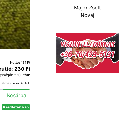
Major Zsolt
Novaj
Nettó: 181 Ft
ruttó: 230 Ft
gységár: 230 Ft/db
rtalmazza az ÁFA-t!
Kosárba
Készleten van