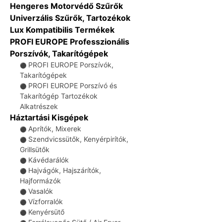
Hengeres Motorvédő Szűrők
Univerzális Szűrők, Tartozékok
Lux Kompatibilis Termékek
PROFI EUROPE Professzionális
Porszívók, Takarítógépek
PROFI EUROPE Porszívók,
⚫
Takarítógépek
PROFI EUROPE Porszívó és
⚫
Takarítógép Tartozékok
Alkatrészek
Háztartási Kisgépek
Aprítók, Mixerek
⚫
Szendvicssütők, Kenyérpirítók,
⚫
Grillsütők
Kávédarálók
⚫
Hajvágók, Hajszárítók,
⚫
Hajformázók
Vasalók
⚫
Vízforralók
⚫
Kenyérsütő
⚫