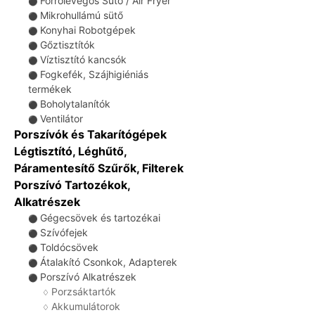
Forrólevegős Sütő / Air Fryer
⚫
Mikrohullámú sütő
⚫
Konyhai Robotgépek
⚫
Gőztisztítók
⚫
Víztisztító kancsók
⚫
Fogkefék, Szájhigiéniás
⚫
termékek
Boholytalanítók
⚫
Ventilátor
⚫
Porszívók és Takarítógépek
Légtisztító, Léghűtő,
Páramentesítő Szűrők, Filterek
Porszívó Tartozékok,
Alkatrészek
Gégecsövek és tartozékai
⚫
Szívófejek
⚫
Toldócsövek
⚫
Átalakító Csonkok, Adapterek
⚫
Porszívó Alkatrészek
⚫
Porzsáktartók
♢
Akkumulátorok
♢