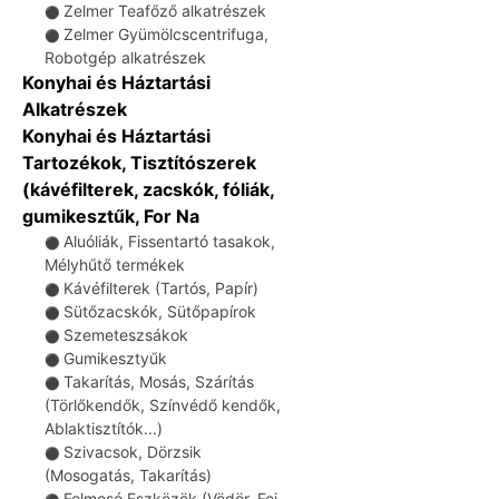
Zelmer Teafőző alkatrészek
⚫
Zelmer Gyümölcscentrifuga,
⚫
Robotgép alkatrészek
Konyhai és Háztartási
Alkatrészek
Konyhai és Háztartási
Tartozékok, Tisztítószerek
(kávéfilterek, zacskók, fóliák,
gumikesztűk, For Na
Aluóliák, Fissentartó tasakok,
⚫
Mélyhűtő termékek
Kávéfilterek (Tartós, Papír)
⚫
Sütőzacskók, Sütőpapírok
⚫
Szemeteszsákok
⚫
Gumikesztyűk
⚫
Takarítás, Mosás, Szárítás
⚫
(Törlőkendők, Színvédő kendők,
Ablaktisztítók...)
Szivacsok, Dörzsik
⚫
(Mosogatás, Takarítás)
Felmosó Eszközök (Vödör, Fej,