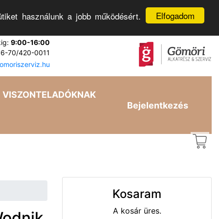
Elfogadom
tiket használunk a jobb működésért.
kig:
9:00-16:00
6-70/420-0011
moriszerviz.hu
VISZONTELADÓKNAK
Bejelentkezés
Kosaram
A kosár üres.
Wodnik