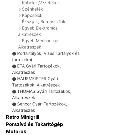
Kábelek,Vezetékek
♢
Szénkefék
♢
Kapcsolók
♢
Ékszíjak, Bordásszíjak
♢
Egyéb Elektromos
♢
alkatrészek
Egyéb Mechanikus
♢
Alkatrészek
Portartályok, Vizes Tartályok és
⚫
tartozékai
ETA Gyári Tartozékok,
⚫
Alkatrészek
HAUSMEISTER Gyári
⚫
Tartozékok, Alkatrészek
THOMAS Gyári Tartozékok,
⚫
Alkatrészek
Sencor Gyári Tartozékok,
⚫
Alkatrészek
Retro Minigrill
Porszívó és Takarítógép
Motorok