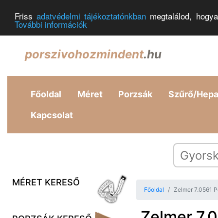
Friss
adatvédelmi tájékoztatónkban
megtalálod, hogya
További információk
porszivohozmindent
.hu
Főoldal
Méret
Porzsák
Szűrő/Hep
Kapcsolat
MÉRET KERESŐ
Főoldal
Zelmer 7.0561 P
Zelmer 7.