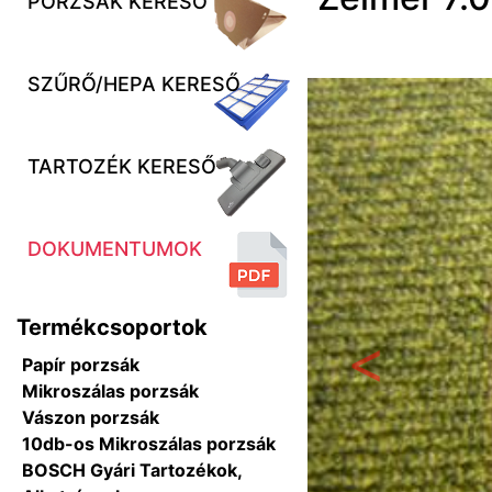
PORZSÁK KERESŐ
SZŰRŐ/HEPA KERESŐ
TARTOZÉK KERESŐ
DOKUMENTUMOK
Termékcsoportok
Papír porzsák
Előző
Mikroszálas porzsák
Vászon porzsák
10db-os Mikroszálas porzsák
BOSCH Gyári Tartozékok,