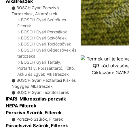
Alkatrészek
BOSCH Gyári Porszívó
⚫
Tartozékok, Alkatrészek
BOSCH Gyári Szűrők és
♢
Filterek
BOSCH Gyári Porzsákok
♢
BOSCH Gyári Szívófejek
♢
BOSCH Gyári Toldócsövek
♢
BOSCH Gyári Gégecsövek és
♢
tartozékai
BOSCH Gyári Tartály,
♢
Portartály, Porzsáktartó, Töltő,
Cikkszám:
GA15
Akku és Egyéb Alkatrészek
BOSCH Gyári Háztartási Kis- és
⚫
Nagygép Alkatrészek
BOSCH Gyári Tisztítószerek
⚫
IPARI Mikroszálas porzsák
HEPA Filterek
Porszívó Szűrők, Filterek
Porszívó Szűrők, Filterek
⚫
Páraelszívó Szűrők, Filterek