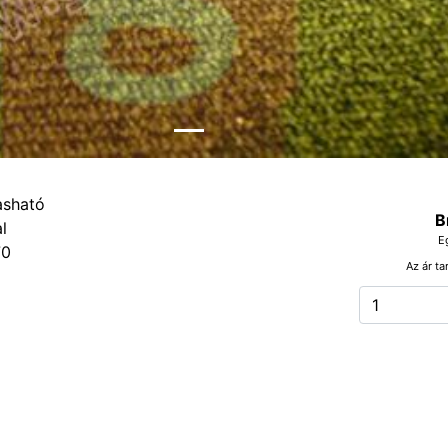
B
E
70
Az ár ta