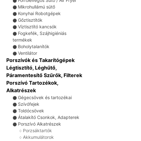
Forrólevegős Sütő / Air Fryer
⚫
Mikrohullámú sütő
⚫
Konyhai Robotgépek
⚫
Gőztisztítók
⚫
Víztisztító kancsók
⚫
Fogkefék, Szájhigiéniás
⚫
termékek
Boholytalanítók
⚫
Ventilátor
⚫
Porszívók és Takarítógépek
Légtisztító, Léghűtő,
Páramentesítő Szűrők, Filterek
Porszívó Tartozékok,
Alkatrészek
Gégecsövek és tartozékai
⚫
Szívófejek
⚫
Toldócsövek
⚫
Átalakító Csonkok, Adapterek
⚫
Porszívó Alkatrészek
⚫
Porzsáktartók
♢
Akkumulátorok
♢