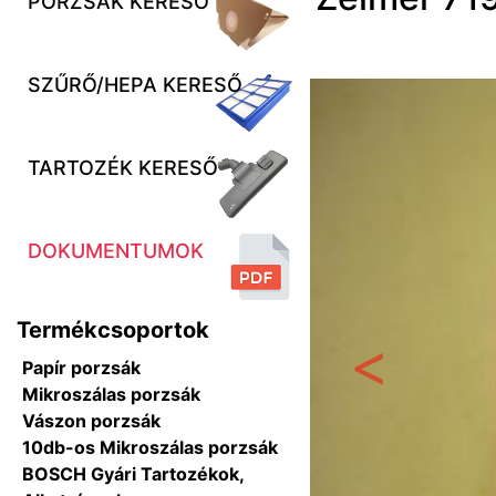
PORZSÁK KERESŐ
SZŰRŐ/HEPA KERESŐ
TARTOZÉK KERESŐ
DOKUMENTUMOK
Termékcsoportok
Papír porzsák
Előző
Mikroszálas porzsák
Vászon porzsák
10db-os Mikroszálas porzsák
BOSCH Gyári Tartozékok,