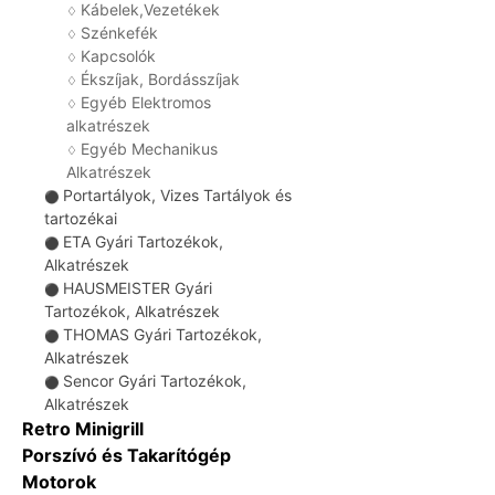
Kábelek,Vezetékek
♢
Szénkefék
♢
Kapcsolók
♢
Ékszíjak, Bordásszíjak
♢
Egyéb Elektromos
♢
alkatrészek
Egyéb Mechanikus
♢
Alkatrészek
Portartályok, Vizes Tartályok és
⚫
tartozékai
ETA Gyári Tartozékok,
⚫
Alkatrészek
HAUSMEISTER Gyári
⚫
Tartozékok, Alkatrészek
THOMAS Gyári Tartozékok,
⚫
Alkatrészek
Sencor Gyári Tartozékok,
⚫
Alkatrészek
Retro Minigrill
Porszívó és Takarítógép
Motorok