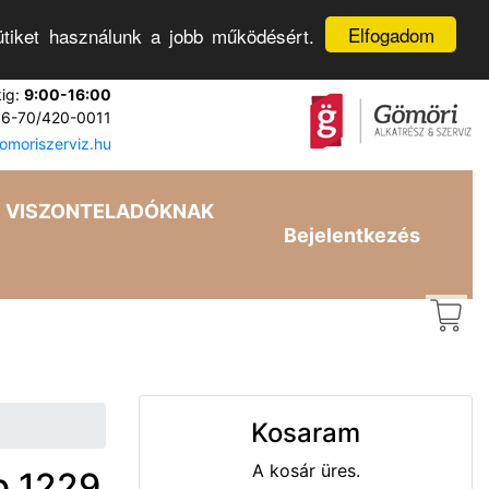
Elfogadom
tiket használunk a jobb működésért.
kig:
9:00-16:00
6-70/420-0011
moriszerviz.hu
VISZONTELADÓKNAK
Bejelentkezés
Kosaram
A kosár üres.
b 1229