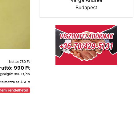
Varga Andrea
Budapest
Nettó: 780 Ft
ruttó: 990 Ft
gységár: 990 Ft/db
rtalmazza az ÁFA-t!
nem rendelhető!