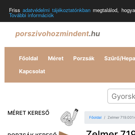
Friss
adatvédelmi tájékoztatónkban
megtalálod, hogya
További információk
porszivohozmindent
.hu
Főoldal
Méret
Porzsák
Szűrő/Hep
Kapcsolat
MÉRET KERESŐ
Főoldal
Zelmer 719.001
Zelmer 71