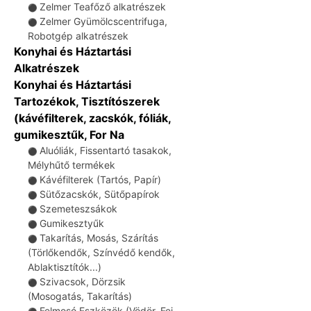
Zelmer Teafőző alkatrészek
⚫
Zelmer Gyümölcscentrifuga,
⚫
Robotgép alkatrészek
Konyhai és Háztartási
Alkatrészek
Konyhai és Háztartási
Tartozékok, Tisztítószerek
(kávéfilterek, zacskók, fóliák,
gumikesztűk, For Na
Aluóliák, Fissentartó tasakok,
⚫
Mélyhűtő termékek
Kávéfilterek (Tartós, Papír)
⚫
Sütőzacskók, Sütőpapírok
⚫
Szemeteszsákok
⚫
Gumikesztyűk
⚫
Takarítás, Mosás, Szárítás
⚫
(Törlőkendők, Színvédő kendők,
Ablaktisztítók...)
Szivacsok, Dörzsik
⚫
(Mosogatás, Takarítás)
Felmosó Eszközök (Vödör, Fej,