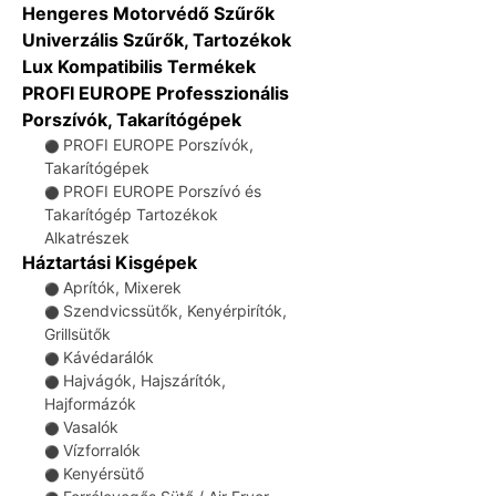
Hengeres Motorvédő Szűrők
Univerzális Szűrők, Tartozékok
Lux Kompatibilis Termékek
PROFI EUROPE Professzionális
Porszívók, Takarítógépek
PROFI EUROPE Porszívók,
⚫
Takarítógépek
PROFI EUROPE Porszívó és
⚫
Takarítógép Tartozékok
Alkatrészek
Háztartási Kisgépek
Aprítók, Mixerek
⚫
Szendvicssütők, Kenyérpirítók,
⚫
Grillsütők
Kávédarálók
⚫
Hajvágók, Hajszárítók,
⚫
Hajformázók
Vasalók
⚫
Vízforralók
⚫
Kenyérsütő
⚫