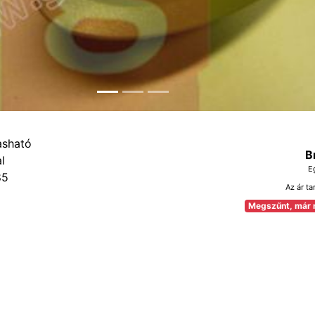
B
E
85
Az ár ta
Megszűnt, már 