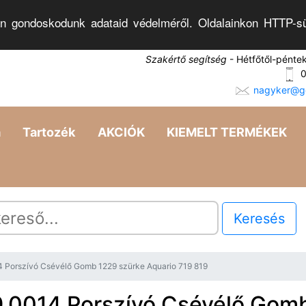
n gondoskodunk adataid védelméről. Oldalainkon HTTP-sü
Szakértő segítség
- Hétfőtől-pénte
0
nagyker@go
a
Tartozék
AKCIÓK
KIEMELT TERMÉKEK
Keresés
4 Porszívó Csévélő Gomb 1229 szürke Aquario 719 819
9.0014 Porszívó Csévélő Gom