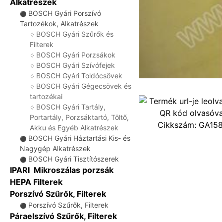
Alkatrészek
BOSCH Gyári Porszívó
⚫
Tartozékok, Alkatrészek
BOSCH Gyári Szűrők és
♢
Filterek
BOSCH Gyári Porzsákok
♢
BOSCH Gyári Szívófejek
♢
BOSCH Gyári Toldócsövek
♢
BOSCH Gyári Gégecsövek és
♢
tartozékai
BOSCH Gyári Tartály,
♢
Portartály, Porzsáktartó, Töltő,
Cikkszám:
GA15
Akku és Egyéb Alkatrészek
BOSCH Gyári Háztartási Kis- és
⚫
Nagygép Alkatrészek
BOSCH Gyári Tisztítószerek
⚫
IPARI Mikroszálas porzsák
HEPA Filterek
Porszívó Szűrők, Filterek
Porszívó Szűrők, Filterek
⚫
Páraelszívó Szűrők, Filterek