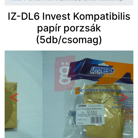
IZ-DL6 Invest Kompatibilis
papír porzsák
(5db/csomag)
Előző
Követ