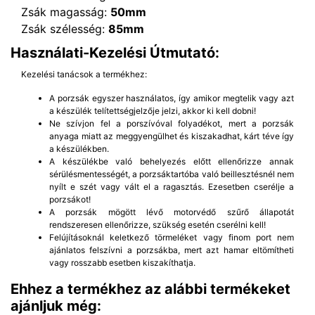
Zsák magasság:
50mm
Zsák szélesség:
85mm
Használati-Kezelési Útmutató:
Kezelési tanácsok a termékhez:
A porzsák egyszer használatos, így amikor megtelik vagy azt
a készülék telítettségjelzője jelzi, akkor ki kell dobni!
Ne szívjon fel a porszívóval folyadékot, mert a porzsák
anyaga miatt az meggyengülhet és kiszakadhat, kárt téve így
a készülékben.
A készülékbe való behelyezés előtt ellenőrizze annak
sérülésmentességét, a porzsáktartóba való beillesztésnél nem
nyílt e szét vagy vált el a ragasztás. Ezesetben cserélje a
porzsákot!
A porzsák mögött lévő motorvédő szűrő állapotát
rendszeresen ellenőrizze, szükség esetén cserélni kell!
Felújításoknál keletkező törmeléket vagy finom port nem
ajánlatos felszívni a porzsákba, mert azt hamar eltömítheti
vagy rosszabb esetben kiszakíthatja.
Ehhez a termékhez az alábbi termékeket
ajánljuk még: