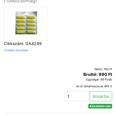
(10db/csomag)
Cikkszám: GA4249
További részletek...
Nettó: 780 Ft
Bruttó: 990 Ft
Egységár: 99 Ft/db
Az ár tartalmazza az ÁFA-t!
Kosárba
Készleten van