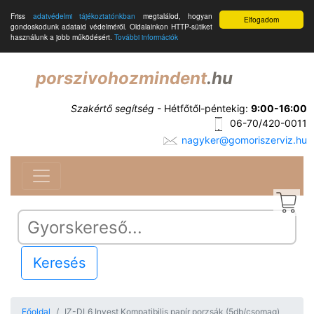
Friss
adatvédelmi tájékoztatónkban
megtalálod, hogyan
Elfogadom
gondoskodunk adataid védelméről. Oldalainkon HTTP-sütiket
használunk a jobb működésért.
További információk
porszivohozmindent
.hu
Szakértő segítség
- Hétfőtől-péntekig:
9:00-16:00
06-70/420-0011
nagyker@gomoriszerviz.hu
Keresés
Főoldal
IZ-DL6 Invest Kompatibilis papír porzsák (5db/csomag)