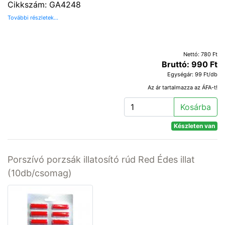
Cikkszám: GA4248
További részletek...
Nettó: 780 Ft
Bruttó: 990 Ft
Egységár: 99 Ft/db
Az ár tartalmazza az ÁFA-t!
Kosárba
Készleten van
Porszívó porzsák illatosító rúd Red Édes illat
(10db/csomag)