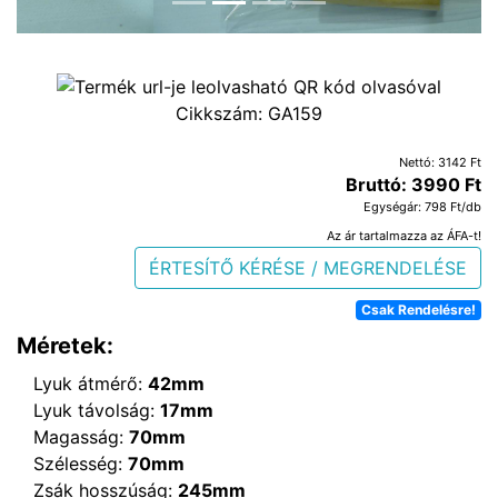
Cikkszám:
GA159
Nettó: 3142 Ft
Bruttó: 3990 Ft
Egységár: 798 Ft/db
Az ár tartalmazza az ÁFA-t!
ÉRTESÍTŐ KÉRÉSE / MEGRENDELÉSE
Csak Rendelésre!
Méretek:
Lyuk átmérő:
42mm
Lyuk távolság:
17mm
Magasság:
70mm
Szélesség:
70mm
Zsák hosszúság:
245mm