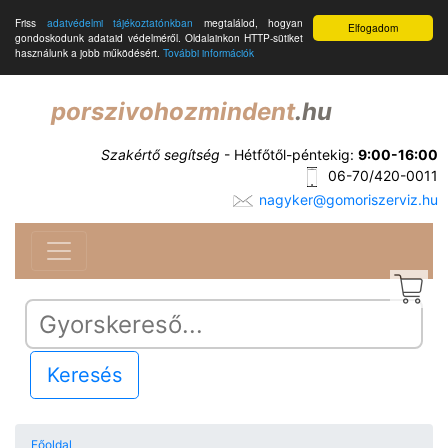
Friss
adatvédelmi tájékoztatónkban
megtalálod, hogyan
Elfogadom
gondoskodunk adataid védelméről. Oldalainkon HTTP-sütiket
használunk a jobb működésért.
További információk
porszivohozmindent
.hu
Szakértő segítség
- Hétfőtől-péntekig:
9:00-16:00
06-70/420-0011
nagyker@gomoriszerviz.hu
Keresés
Főoldal