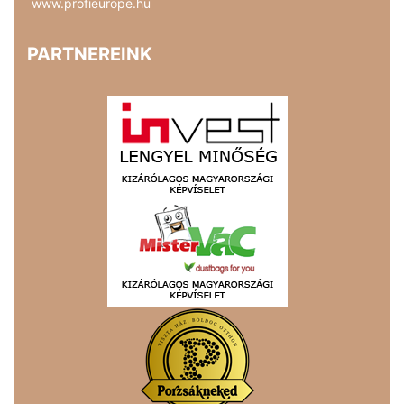
www.profieurope.hu
PARTNEREINK