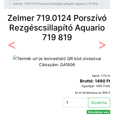
Zelmer 719.0124 Porszívó Rezgéscsillapító Aquario 719 819
Zelmer 719.0124 Porszívó
Rezgéscsillapító Aquario
719 819
Előző
Követ
Cikkszám:
GA1606
Nettó: 1173 Ft
Bruttó: 1490 Ft
Egységár: 1490 Ft/db
Az ár tartalmazza az ÁFA-t!
Kosárba
Készleten van