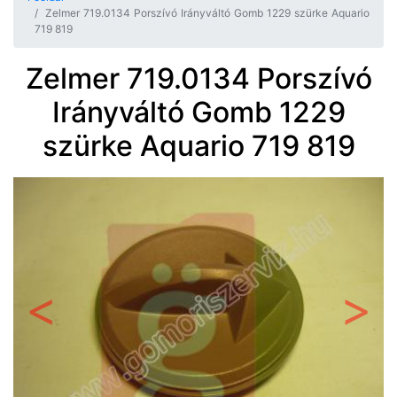
Zelmer 719.0134 Porszívó Irányváltó Gomb 1229 szürke Aquario
719 819
Zelmer 719.0134 Porszívó
Irányváltó Gomb 1229
szürke Aquario 719 819
Előző
Követ