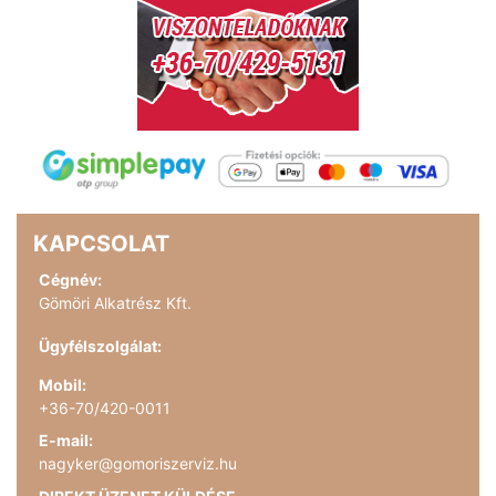
KAPCSOLAT
Cégnév:
Gömöri Alkatrész Kft.
Ügyfélszolgálat:
Mobil:
+36-70/420-0011
E-mail:
nagyker@gomoriszerviz.hu