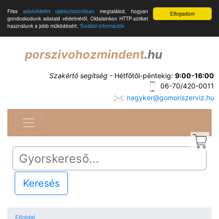
Friss
adatvédelmi tájékoztatónkban
megtalálod, hogyan
Elfogadom
gondoskodunk adataid védelméről. Oldalainkon HTTP-sütiket
használunk a jobb működésért.
További információk
porszivohozmindent
.hu
Szakértő segítség
- Hétfőtől-péntekig:
9:00-16:00
06-70/420-0011
nagyker@gomoriszerviz.hu
Keresés
Főoldal