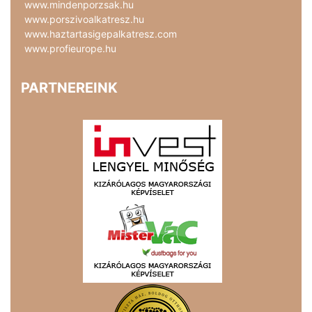
www.mindenporzsak.hu
www.porszivoalkatresz.hu
www.haztartasigepalkatresz.com
www.profieurope.hu
PARTNEREINK