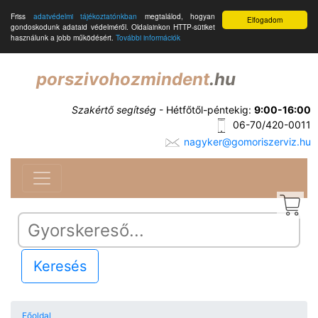
Friss
adatvédelmi tájékoztatónkban
megtalálod, hogyan
Elfogadom
gondoskodunk adataid védelméről. Oldalainkon HTTP-sütiket
használunk a jobb működésért.
További információk
porszivohozmindent
.hu
Szakértő segítség
- Hétfőtől-péntekig:
9:00-16:00
06-70/420-0011
nagyker@gomoriszerviz.hu
Keresés
Főoldal