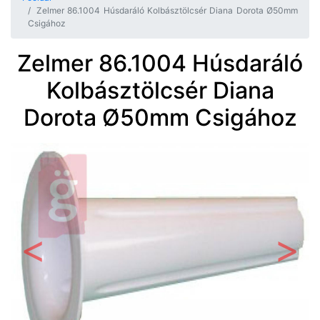
Zelmer 86.1004 Húsdaráló Kolbásztölcsér Diana Dorota Ø50mm
Csigához
Zelmer 86.1004 Húsdaráló
Kolbásztölcsér Diana
Dorota Ø50mm Csigához
Előző
Követ