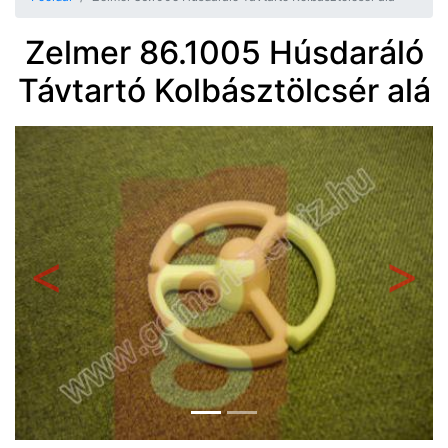
Zelmer 86.1005 Húsdaráló
Távtartó Kolbásztölcsér alá
Előző
Követ