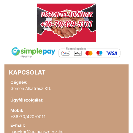
KAPCSOLAT
Cégnév:
Gömöri Alkatrész Kft.
Ügyfélszolgálat:
Mobil:
+36-70/420-0011
E-mail:
nagyker@gomoriszerviz.hu