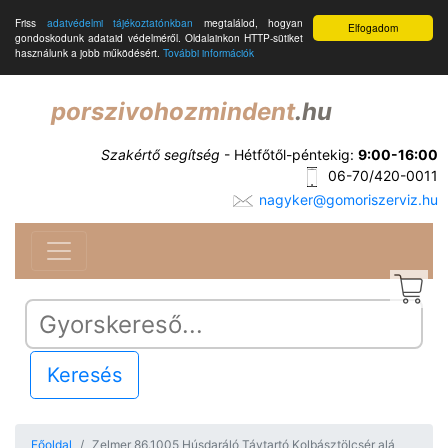
Friss
adatvédelmi tájékoztatónkban
megtalálod, hogyan
Elfogadom
gondoskodunk adataid védelméről. Oldalainkon HTTP-sütiket
használunk a jobb működésért.
További információk
porszivohozmindent
.hu
Szakértő segítség
- Hétfőtől-péntekig:
9:00-16:00
06-70/420-0011
nagyker@gomoriszerviz.hu
Keresés
Főoldal
Zelmer 86.1005 Húsdaráló Távtartó Kolbásztölcsér alá