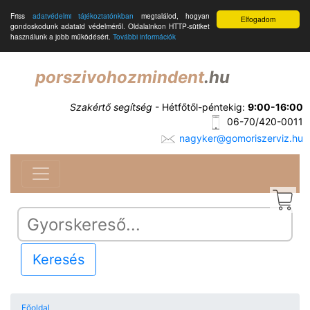
Friss
adatvédelmi tájékoztatónkban
megtalálod, hogyan
Elfogadom
gondoskodunk adataid védelméről. Oldalainkon HTTP-sütiket
használunk a jobb működésért.
További információk
porszivohozmindent
.hu
Szakértő segítség
- Hétfőtől-péntekig:
9:00-16:00
06-70/420-0011
nagyker@gomoriszerviz.hu
Keresés
Főoldal