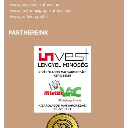
www.porszivoalkatresz.hu
www.haztartasigepalkatresz.com
www.profieurope.hu
PARTNEREINK