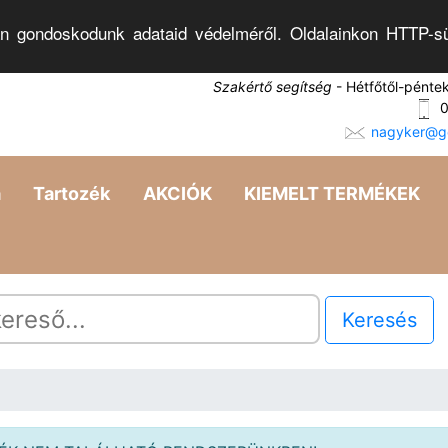
n gondoskodunk adataid védelméről. Oldalainkon HTTP-sü
Szakértő segítség
- Hétfőtől-pénte
0
nagyker@go
a
Tartozék
AKCIÓK
KIEMELT TERMÉKEK
Keresés