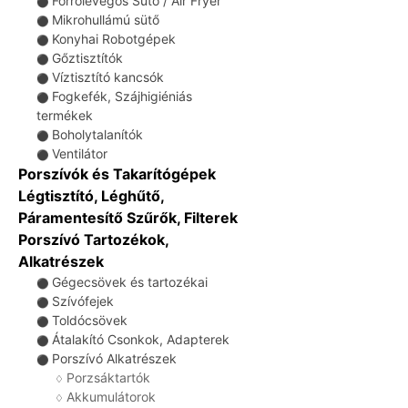
Forrólevegős Sütő / Air Fryer
⚫
Mikrohullámú sütő
⚫
Konyhai Robotgépek
⚫
Gőztisztítók
⚫
Víztisztító kancsók
⚫
Fogkefék, Szájhigiéniás
⚫
termékek
Boholytalanítók
⚫
Ventilátor
⚫
Porszívók és Takarítógépek
Légtisztító, Léghűtő,
Páramentesítő Szűrők, Filterek
Porszívó Tartozékok,
Alkatrészek
Gégecsövek és tartozékai
⚫
Szívófejek
⚫
Toldócsövek
⚫
Átalakító Csonkok, Adapterek
⚫
Porszívó Alkatrészek
⚫
Porzsáktartók
♢
Akkumulátorok
♢