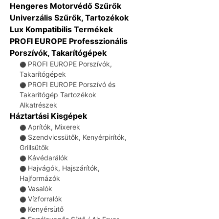
Hengeres Motorvédő Szűrők
Univerzális Szűrők, Tartozékok
Lux Kompatibilis Termékek
PROFI EUROPE Professzionális
Porszívók, Takarítógépek
PROFI EUROPE Porszívók,
⚫
Takarítógépek
PROFI EUROPE Porszívó és
⚫
Takarítógép Tartozékok
Alkatrészek
Háztartási Kisgépek
Aprítók, Mixerek
⚫
Szendvicssütők, Kenyérpirítók,
⚫
Grillsütők
Kávédarálók
⚫
Hajvágók, Hajszárítók,
⚫
Hajformázók
Vasalók
⚫
Vízforralók
⚫
Kenyérsütő
⚫