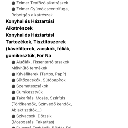
Zelmer Teafőző alkatrészek
⚫
Zelmer Gyümölcscentrifuga,
⚫
Robotgép alkatrészek
Konyhai és Háztartási
Alkatrészek
Konyhai és Háztartási
Tartozékok, Tisztítószerek
(kávéfilterek, zacskók, fóliák,
gumikesztűk, For Na
Aluóliák, Fissentartó tasakok,
⚫
Mélyhűtő termékek
Kávéfilterek (Tartós, Papír)
⚫
Sütőzacskók, Sütőpapírok
⚫
Szemeteszsákok
⚫
Gumikesztyűk
⚫
Takarítás, Mosás, Szárítás
⚫
(Törlőkendők, Színvédő kendők,
Ablaktisztítók...)
Szivacsok, Dörzsik
⚫
(Mosogatás, Takarítás)
Felmosó Eszközök (Vödör, Fej,