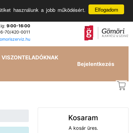
Elfogadom
tiket használunk a jobb működésért.
kig:
9:00-16:00
6-70/420-0011
moriszerviz.hu
VISZONTELADÓKNAK
Bejelentkezés
Kosaram
A kosár üres.