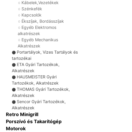
Kábelek,Vezetékek
♢
Szénkefék
♢
Kapcsolók
♢
Ékszíjak, Bordásszíjak
♢
Egyéb Elektromos
♢
alkatrészek
Egyéb Mechanikus
♢
Alkatrészek
Portartályok, Vizes Tartályok és
⚫
tartozékai
ETA Gyári Tartozékok,
⚫
Alkatrészek
HAUSMEISTER Gyári
⚫
Tartozékok, Alkatrészek
THOMAS Gyári Tartozékok,
⚫
Alkatrészek
Sencor Gyári Tartozékok,
⚫
Alkatrészek
Retro Minigrill
Porszívó és Takarítógép
Motorok