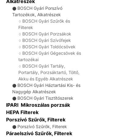
Alkatrészek
BOSCH Gyári Porszívó
⚫
Tartozékok, Alkatrészek
BOSCH Gyári Szűrők és
♢
Filterek
BOSCH Gyári Porzsákok
♢
BOSCH Gyári Szívófejek
♢
BOSCH Gyári Toldócsövek
♢
BOSCH Gyári Gégecsövek és
♢
tartozékai
BOSCH Gyári Tartály,
♢
Portartály, Porzsáktartó, Töltő,
Akku és Egyéb Alkatrészek
BOSCH Gyári Háztartási Kis- és
⚫
Nagygép Alkatrészek
BOSCH Gyári Tisztítószerek
⚫
IPARI Mikroszálas porzsák
HEPA Filterek
Porszívó Szűrők, Filterek
Porszívó Szűrők, Filterek
⚫
Páraelszívó Szűrők, Filterek