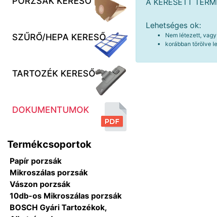
PORZSÁK KERESŐ
A KERESETT TER
Lehetséges ok:
Nem létezett, vagy
SZŰRŐ/HEPA KERESŐ
korábban törölve le
TARTOZÉK KERESŐ
DOKUMENTUMOK
Termékcsoportok
Papír porzsák
Mikroszálas porzsák
Vászon porzsák
10db-os Mikroszálas porzsák
BOSCH Gyári Tartozékok,