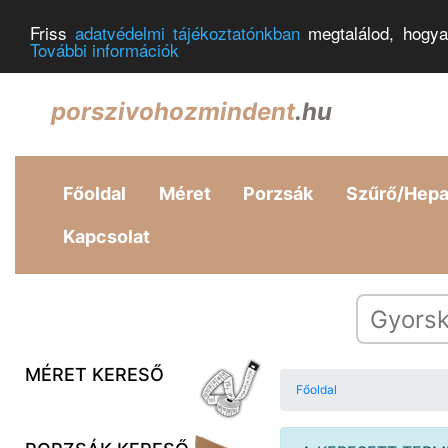
Friss
adatvédelmi tájékoztatónkban
megtalálod, hogya
További információk
porszivohozmindent
.hu
Főoldal
Méret
Porzsák
Szűrő/Hep
Kapcsolat
MÉRET KERESŐ
Főoldal