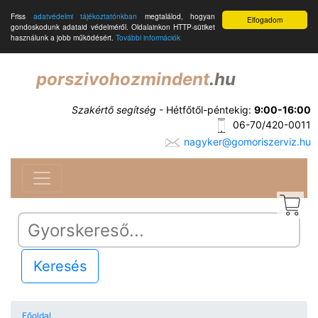
Friss
adatvédelmi tájékoztatónkban
megtalálod, hogyan
Elfogadom
gondoskodunk adataid védelméről. Oldalainkon HTTP-sütiket
használunk a jobb működésért.
További információk
porszivohozmindent
.hu
Szakértő segítség
- Hétfőtől-péntekig:
9:00-16:00
06-70/420-0011
nagyker@gomoriszerviz.hu
Keresés
Főoldal