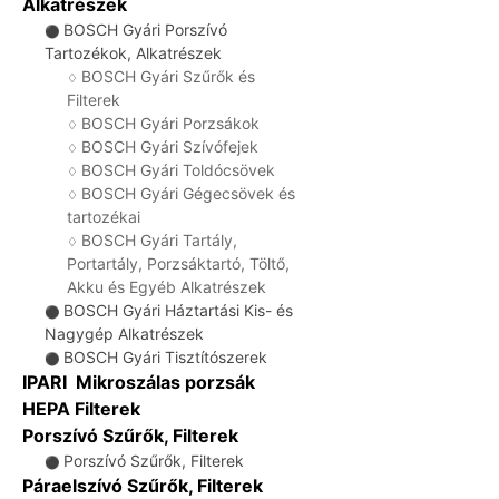
Alkatrészek
BOSCH Gyári Porszívó
⚫
Tartozékok, Alkatrészek
BOSCH Gyári Szűrők és
♢
Filterek
BOSCH Gyári Porzsákok
♢
BOSCH Gyári Szívófejek
♢
BOSCH Gyári Toldócsövek
♢
BOSCH Gyári Gégecsövek és
♢
tartozékai
BOSCH Gyári Tartály,
♢
Portartály, Porzsáktartó, Töltő,
Akku és Egyéb Alkatrészek
BOSCH Gyári Háztartási Kis- és
⚫
Nagygép Alkatrészek
BOSCH Gyári Tisztítószerek
⚫
IPARI Mikroszálas porzsák
HEPA Filterek
Porszívó Szűrők, Filterek
Porszívó Szűrők, Filterek
⚫
Páraelszívó Szűrők, Filterek