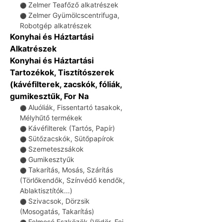
Zelmer Teafőző alkatrészek
⚫
Zelmer Gyümölcscentrifuga,
⚫
Robotgép alkatrészek
Konyhai és Háztartási
Alkatrészek
Konyhai és Háztartási
Tartozékok, Tisztítószerek
(kávéfilterek, zacskók, fóliák,
gumikesztűk, For Na
Aluóliák, Fissentartó tasakok,
⚫
Mélyhűtő termékek
Kávéfilterek (Tartós, Papír)
⚫
Sütőzacskók, Sütőpapírok
⚫
Szemeteszsákok
⚫
Gumikesztyűk
⚫
Takarítás, Mosás, Szárítás
⚫
(Törlőkendők, Színvédő kendők,
Ablaktisztítók...)
Szivacsok, Dörzsik
⚫
(Mosogatás, Takarítás)
Felmosó Eszközök (Vödör, Fej,