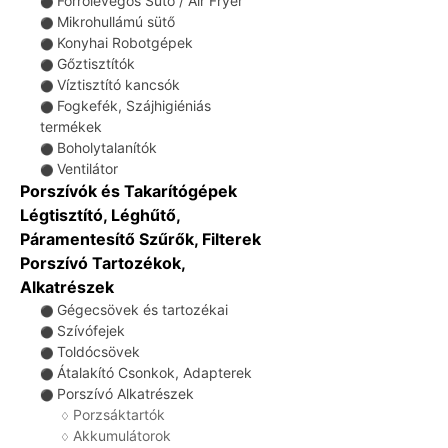
Forrólevegős Sütő / Air Fryer
⚫
Mikrohullámú sütő
⚫
Konyhai Robotgépek
⚫
Gőztisztítók
⚫
Víztisztító kancsók
⚫
Fogkefék, Szájhigiéniás
⚫
termékek
Boholytalanítók
⚫
Ventilátor
⚫
Porszívók és Takarítógépek
Légtisztító, Léghűtő,
Páramentesítő Szűrők, Filterek
Porszívó Tartozékok,
Alkatrészek
Gégecsövek és tartozékai
⚫
Szívófejek
⚫
Toldócsövek
⚫
Átalakító Csonkok, Adapterek
⚫
Porszívó Alkatrészek
⚫
Porzsáktartók
♢
Akkumulátorok
♢