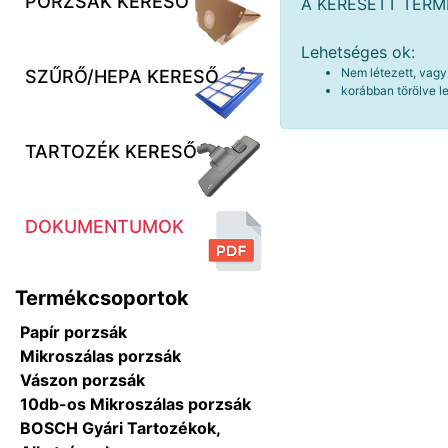
PORZSÁK KERESŐ
A KERESETT TER
Lehetséges ok:
Nem létezett, vagy
SZŰRŐ/HEPA KERESŐ
korábban törölve le
TARTOZÉK KERESŐ
DOKUMENTUMOK
Termékcsoportok
Papír porzsák
Mikroszálas porzsák
Vászon porzsák
10db-os Mikroszálas porzsák
BOSCH Gyári Tartozékok,