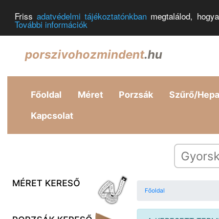
Friss
adatvédelmi tájékoztatónkban
megtalálod, hogya
További információk
porszivohozmindent
.hu
Főoldal
Méret
Porzsák
Szűrő/Hep
Kapcsolat
MÉRET KERESŐ
Főoldal