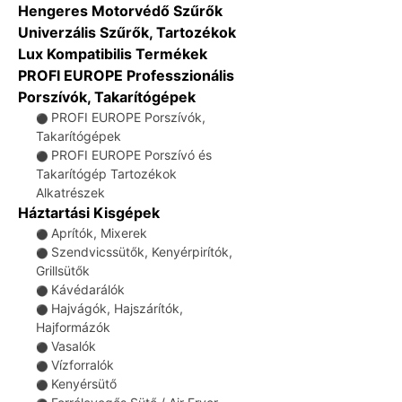
Hengeres Motorvédő Szűrők
Univerzális Szűrők, Tartozékok
Lux Kompatibilis Termékek
PROFI EUROPE Professzionális
Porszívók, Takarítógépek
PROFI EUROPE Porszívók,
⚫
Takarítógépek
PROFI EUROPE Porszívó és
⚫
Takarítógép Tartozékok
Alkatrészek
Háztartási Kisgépek
Aprítók, Mixerek
⚫
Szendvicssütők, Kenyérpirítók,
⚫
Grillsütők
Kávédarálók
⚫
Hajvágók, Hajszárítók,
⚫
Hajformázók
Vasalók
⚫
Vízforralók
⚫
Kenyérsütő
⚫