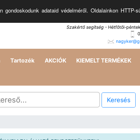
n gondoskodunk adataid védelméről. Oldalainkon HTTP-sü
Szakértő segítség
- Hétfőtől-pénte
0
nagyker@go
a
Tartozék
AKCIÓK
KIEMELT TERMÉKEK
Keresés