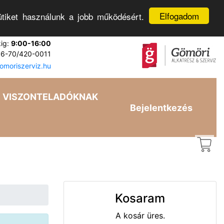
Elfogadom
tiket használunk a jobb működésért.
kig:
9:00-16:00
6-70/420-0011
moriszerviz.hu
VISZONTELADÓKNAK
Bejelentkezés
Kosaram
A kosár üres.