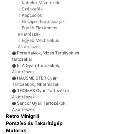
Kábelek,Vezetékek
♢
Szénkefék
♢
Kapcsolók
♢
Ékszíjak, Bordásszíjak
♢
Egyéb Elektromos
♢
alkatrészek
Egyéb Mechanikus
♢
Alkatrészek
Portartályok, Vizes Tartályok és
⚫
tartozékai
ETA Gyári Tartozékok,
⚫
Alkatrészek
HAUSMEISTER Gyári
⚫
Tartozékok, Alkatrészek
THOMAS Gyári Tartozékok,
⚫
Alkatrészek
Sencor Gyári Tartozékok,
⚫
Alkatrészek
Retro Minigrill
Porszívó és Takarítógép
Motorok