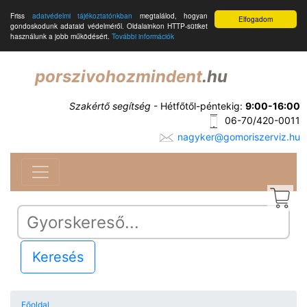
Friss
adatvédelmi tájékoztatónkban
megtalálod, hogyan
Elfogadom
gondoskodunk adataid védelméről. Oldalainkon HTTP-sütiket
használunk a jobb működésért.
További információk
porszivohozmindent
.hu
Szakértő segítség
- Hétfőtől-péntekig:
9:00-16:00
06-70/420-0011
nagyker@gomoriszerviz.hu
Keresés
Főoldal