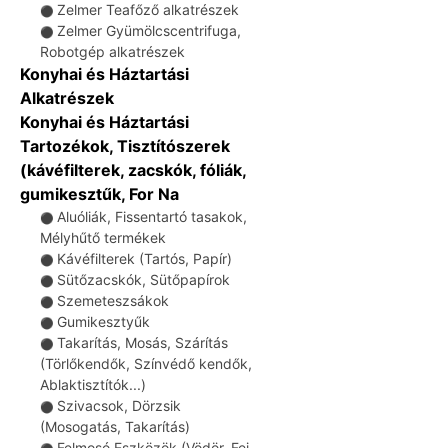
Zelmer Teafőző alkatrészek
⚫
Zelmer Gyümölcscentrifuga,
⚫
Robotgép alkatrészek
Konyhai és Háztartási
Alkatrészek
Konyhai és Háztartási
Tartozékok, Tisztítószerek
(kávéfilterek, zacskók, fóliák,
gumikesztűk, For Na
Aluóliák, Fissentartó tasakok,
⚫
Mélyhűtő termékek
Kávéfilterek (Tartós, Papír)
⚫
Sütőzacskók, Sütőpapírok
⚫
Szemeteszsákok
⚫
Gumikesztyűk
⚫
Takarítás, Mosás, Szárítás
⚫
(Törlőkendők, Színvédő kendők,
Ablaktisztítók...)
Szivacsok, Dörzsik
⚫
(Mosogatás, Takarítás)
Felmosó Eszközök (Vödör, Fej,