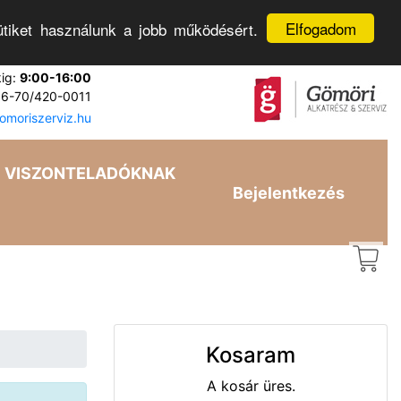
Elfogadom
tiket használunk a jobb működésért.
kig:
9:00-16:00
6-70/420-0011
moriszerviz.hu
VISZONTELADÓKNAK
Bejelentkezés
Kosaram
A kosár üres.