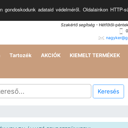
n gondoskodunk adataid védelméről. Oldalainkon HTTP-sü
Szakértő segítség
- Hétfőtől-pénte
0
nagyker@go
a
Tartozék
AKCIÓK
KIEMELT TERMÉKEK
Keresés