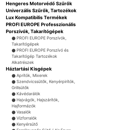
Hengeres Motorvédő Szűrők
Univerzális Szűrők, Tartozékok
Lux Kompatibilis Termékek
PROFI EUROPE Professzionális
Porszívók, Takarítógépek
PROFI EUROPE Porszívók,
⚫
Takarítógépek
PROFI EUROPE Porszívó és
⚫
Takarítógép Tartozékok
Alkatrészek
Háztartási Kisgépek
Aprítók, Mixerek
⚫
Szendvicssütők, Kenyérpirítók,
⚫
Grillsütők
Kávédarálók
⚫
Hajvágók, Hajszárítók,
⚫
Hajformázók
Vasalók
⚫
Vízforralók
⚫
Kenyérsütő
⚫