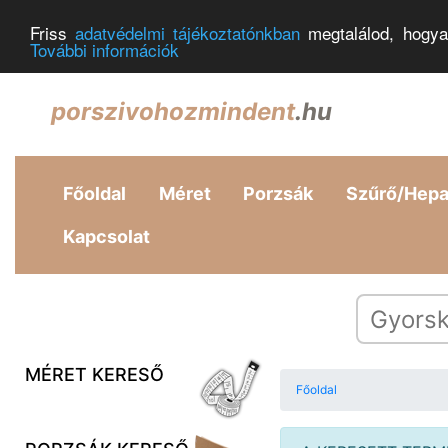
Friss
adatvédelmi tájékoztatónkban
megtalálod, hogya
További információk
porszivohozmindent
.hu
Főoldal
Méret
Porzsák
Szűrő/Hep
Kapcsolat
MÉRET KERESŐ
Főoldal