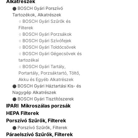
Alkatrészek
BOSCH Gyári Porszívó
⚫
Tartozékok, Alkatrészek
BOSCH Gyári Szűrők és
♢
Filterek
BOSCH Gyári Porzsákok
♢
BOSCH Gyári Szívófejek
♢
BOSCH Gyári Toldócsövek
♢
BOSCH Gyári Gégecsövek és
♢
tartozékai
BOSCH Gyári Tartály,
♢
Portartály, Porzsáktartó, Töltő,
Akku és Egyéb Alkatrészek
BOSCH Gyári Háztartási Kis- és
⚫
Nagygép Alkatrészek
BOSCH Gyári Tisztítószerek
⚫
IPARI Mikroszálas porzsák
HEPA Filterek
Porszívó Szűrők, Filterek
Porszívó Szűrők, Filterek
⚫
Páraelszívó Szűrők, Filterek