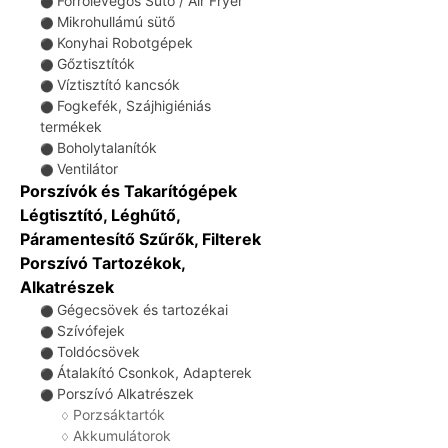
Forrólevegős Sütő / Air Fryer
⚫
Mikrohullámú sütő
⚫
Konyhai Robotgépek
⚫
Gőztisztítók
⚫
Víztisztító kancsók
⚫
Fogkefék, Szájhigiéniás
⚫
termékek
Boholytalanítók
⚫
Ventilátor
⚫
Porszívók és Takarítógépek
Légtisztító, Léghűtő,
Páramentesítő Szűrők, Filterek
Porszívó Tartozékok,
Alkatrészek
Gégecsövek és tartozékai
⚫
Szívófejek
⚫
Toldócsövek
⚫
Átalakító Csonkok, Adapterek
⚫
Porszívó Alkatrészek
⚫
Porzsáktartók
♢
Akkumulátorok
♢