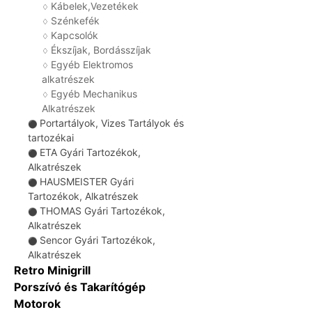
Kábelek,Vezetékek
♢
Szénkefék
♢
Kapcsolók
♢
Ékszíjak, Bordásszíjak
♢
Egyéb Elektromos
♢
alkatrészek
Egyéb Mechanikus
♢
Alkatrészek
Portartályok, Vizes Tartályok és
⚫
tartozékai
ETA Gyári Tartozékok,
⚫
Alkatrészek
HAUSMEISTER Gyári
⚫
Tartozékok, Alkatrészek
THOMAS Gyári Tartozékok,
⚫
Alkatrészek
Sencor Gyári Tartozékok,
⚫
Alkatrészek
Retro Minigrill
Porszívó és Takarítógép
Motorok