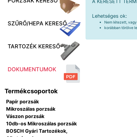
PORZSÁK KERESŐ
A KERESETT TER
Lehetséges ok:
Nem létezett, vagy
SZŰRŐ/HEPA KERESŐ
korábban törölve le
TARTOZÉK KERESŐ
DOKUMENTUMOK
Termékcsoportok
Papír porzsák
Mikroszálas porzsák
Vászon porzsák
10db-os Mikroszálas porzsák
BOSCH Gyári Tartozékok,