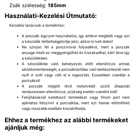
Zsák szélesség:
185mm
Használati-Kezelési Útmutató:
Kezelési tanácsok a termékhez:
A porzsák egyszer használatos, így amikor megtelik vagy azt
a készülék telítettségjelzője jelzi, akkor ki kell dobni!
Ne szívjon fel a porszívóval folyadékot, mert a porzsák
anyaga miatt az meggyengülhet és kiszakadhat, kárt téve így
a készülékben.
A készülékbe való behelyezés előtt ellenőrizze annak
sérülésmentességét, a porzsáktartóba való beillesztésnél nem
nyílt e szét vagy vált el a ragasztás. Ezesetben cserélje a
porzsákot!
A porzsák mögött lévő motorvédő szűrő állapotát
rendszeresen ellenőrizze, szükség esetén cserélni kell!
Felújításoknál keletkező törmeléket vagy finom port nem
ajánlatos felszívni a porzsákba, mert azt hamar eltömítheti
vagy rosszabb esetben kiszakíthatja.
Ehhez a termékhez az alábbi termékeket
ajánljuk még: