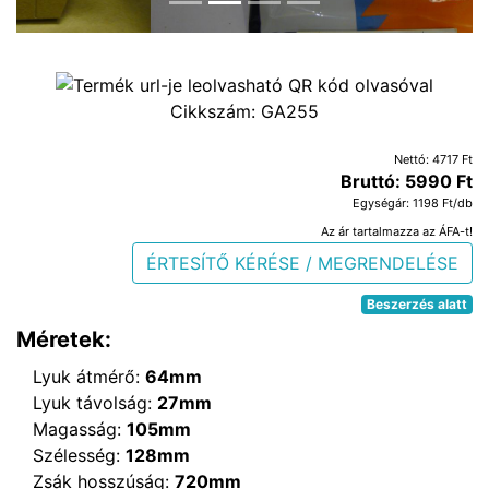
Cikkszám:
GA255
Nettó: 4717 Ft
Bruttó: 5990 Ft
Egységár: 1198 Ft/db
Az ár tartalmazza az ÁFA-t!
ÉRTESÍTŐ KÉRÉSE / MEGRENDELÉSE
Beszerzés alatt
Méretek:
Lyuk átmérő:
64mm
Lyuk távolság:
27mm
Magasság:
105mm
Szélesség:
128mm
Zsák hosszúság:
720mm