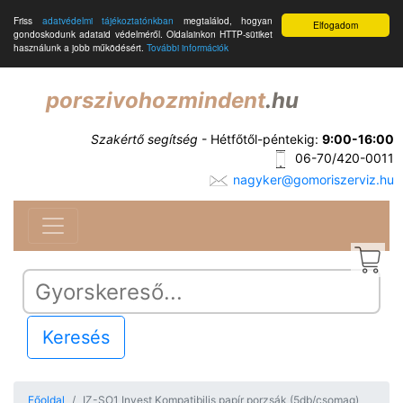
Friss
adatvédelmi tájékoztatónkban
megtalálod, hogyan
Elfogadom
gondoskodunk adataid védelméről. Oldalainkon HTTP-sütiket
használunk a jobb működésért.
További információk
porszivohozmindent
.hu
Szakértő segítség
- Hétfőtől-péntekig:
9:00-16:00
06-70/420-0011
nagyker@gomoriszerviz.hu
Keresés
Főoldal
IZ-SO1 Invest Kompatibilis papír porzsák (5db/csomag)