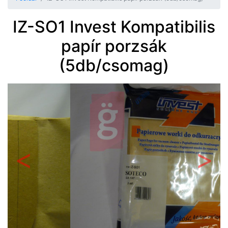
IZ-SO1 Invest Kompatibilis
papír porzsák
(5db/csomag)
Előző
Követ