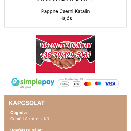
Pappné Cserni Katalin
Hajós
KAPCSOLAT
Cégnév:
Gömöri Alkatrész Kft.
Ügyfélszolgálat: