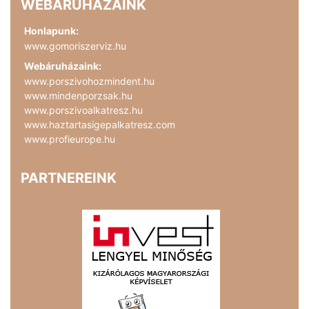
WEBÁRUHÁZAINK
Honlapunk:
www.gomoriszerviz.hu
Webáruházaink:
www.porszivohozmindent.hu
www.mindenporzsak.hu
www.porszivoalkatresz.hu
www.haztartasigepalkatresz.com
www.profieurope.hu
PARTNEREINK