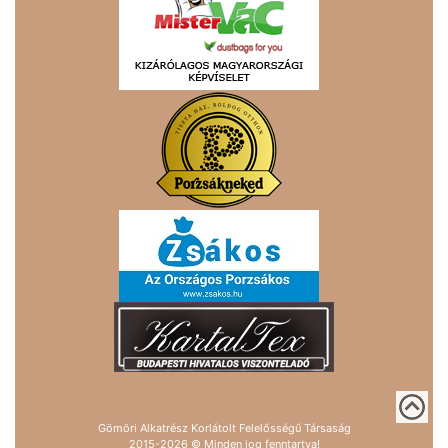
Gömöri Alkatrész Korlátolt Felelősségű Társaság
2015-2026 © Minden jog fenntartva!