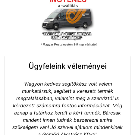
Ügyfeleink véleményei
"Nagyon kedves segítőkész volt velem
munkatársuk, segített a keresett termék
megtalálásában, valamint még a szervíztől is
kérdezett számomra fontos információkat. Még
aznap a futárhoz került a kért termék. Bárcsak
mindent innen tudnék beszerezni amire
szükségem van! Jó szívvel ajánlom mindenkinek
a Gömöri Alkatrész Kft-t!"