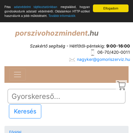
Friss
adatvédelmi tájékoztatónkban
megtalálod, hogyan
Elfogadom
gondoskodunk adataid védelméről. Oldalainkon HTTP-sütiket
használunk a jobb működésért.
További információk
porszivohozmindent
.hu
Szakértő segítség
- Hétfőtől-péntekig:
9:00-16:00
06-70/420-0011
nagyker@gomoriszerviz.hu
Keresés
Főoldal