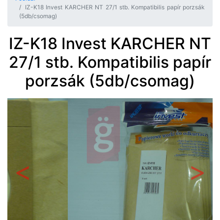
IZ-K18 Invest KARCHER NT 27/1 stb. Kompatibilis papír porzsák
(5db/csomag)
IZ-K18 Invest KARCHER NT
27/1 stb. Kompatibilis papír
porzsák (5db/csomag)
Előző
Követ