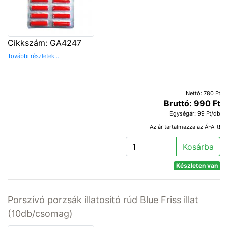
Cikkszám: GA4247
További részletek...
Nettó: 780 Ft
Bruttó: 990 Ft
Egységár: 99 Ft/db
Az ár tartalmazza az ÁFA-t!
Kosárba
Készleten van
Porszívó porzsák illatosító rúd Blue Friss illat
(10db/csomag)