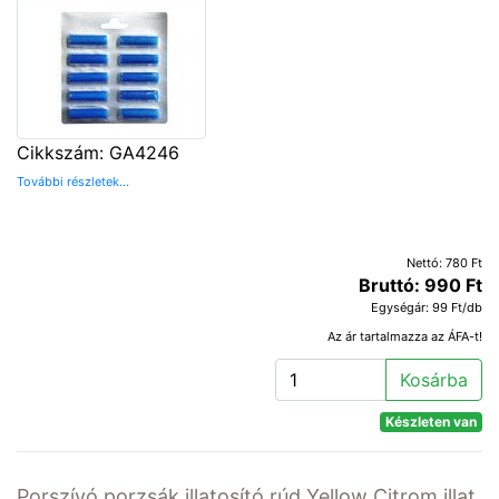
Cikkszám: GA4246
További részletek...
Nettó: 780 Ft
Bruttó: 990 Ft
Egységár: 99 Ft/db
Az ár tartalmazza az ÁFA-t!
Kosárba
Készleten van
Porszívó porzsák illatosító rúd Yellow Citrom illat