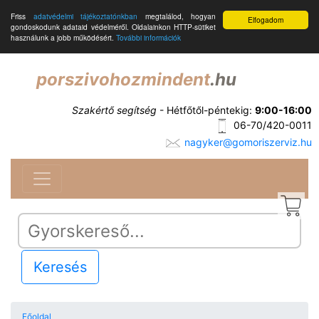
Friss
adatvédelmi tájékoztatónkban
megtalálod, hogyan
Elfogadom
gondoskodunk adataid védelméről. Oldalainkon HTTP-sütiket
használunk a jobb működésért.
További információk
porszivohozmindent
.hu
Szakértő segítség
- Hétfőtől-péntekig:
9:00-16:00
06-70/420-0011
nagyker@gomoriszerviz.hu
Keresés
Főoldal