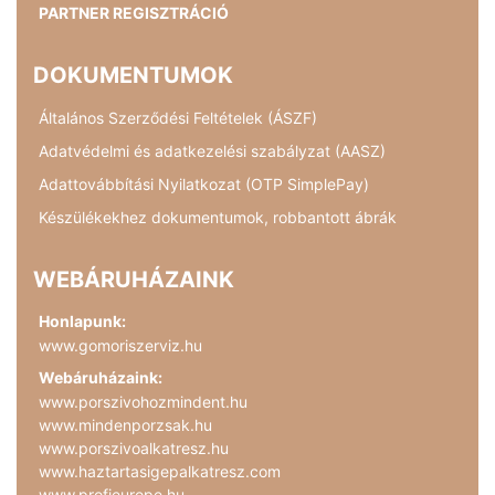
PARTNER REGISZTRÁCIÓ
DOKUMENTUMOK
Általános Szerződési Feltételek (ÁSZF)
Adatvédelmi és adatkezelési szabályzat (AASZ)
Adattovábbítási Nyilatkozat (OTP SimplePay)
Készülékekhez dokumentumok, robbantott ábrák
WEBÁRUHÁZAINK
Honlapunk:
www.gomoriszerviz.hu
Webáruházaink:
www.porszivohozmindent.hu
www.mindenporzsak.hu
www.porszivoalkatresz.hu
www.haztartasigepalkatresz.com
www.profieurope.hu