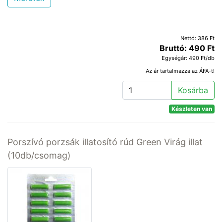
Nettó: 386 Ft
Bruttó: 490 Ft
Egységár: 490 Ft/db
Az ár tartalmazza az ÁFA-t!
Kosárba
Készleten van
Porszívó porzsák illatosító rúd Green Virág illat
(10db/csomag)