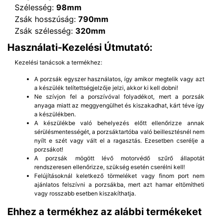
Szélesség:
98mm
Zsák hosszúság:
790mm
Zsák szélesség:
320mm
Használati-Kezelési Útmutató:
Kezelési tanácsok a termékhez:
A porzsák egyszer használatos, így amikor megtelik vagy azt
a készülék telítettségjelzője jelzi, akkor ki kell dobni!
Ne szívjon fel a porszívóval folyadékot, mert a porzsák
anyaga miatt az meggyengülhet és kiszakadhat, kárt téve így
a készülékben.
A készülékbe való behelyezés előtt ellenőrizze annak
sérülésmentességét, a porzsáktartóba való beillesztésnél nem
nyílt e szét vagy vált el a ragasztás. Ezesetben cserélje a
porzsákot!
A porzsák mögött lévő motorvédő szűrő állapotát
rendszeresen ellenőrizze, szükség esetén cserélni kell!
Felújításoknál keletkező törmeléket vagy finom port nem
ajánlatos felszívni a porzsákba, mert azt hamar eltömítheti
vagy rosszabb esetben kiszakíthatja.
Ehhez a termékhez az alábbi termékeket