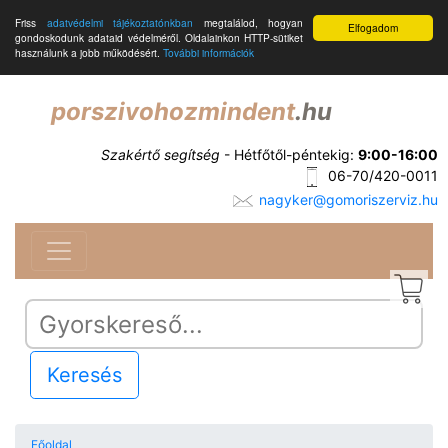
Friss
adatvédelmi tájékoztatónkban
megtalálod, hogyan
Elfogadom
gondoskodunk adataid védelméről. Oldalainkon HTTP-sütiket
használunk a jobb működésért.
További információk
porszivohozmindent
.hu
Szakértő segítség
- Hétfőtől-péntekig:
9:00-16:00
06-70/420-0011
nagyker@gomoriszerviz.hu
Keresés
Főoldal