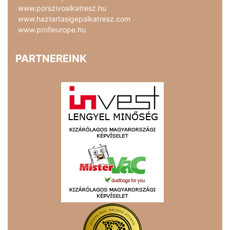
www.porszivoalkatresz.hu
www.haztartasigepalkatresz.com
www.profieurope.hu
PARTNEREINK