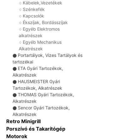
Kábelek,Vezetékek
♢
Szénkefék
♢
Kapcsolók
♢
Ékszíjak, Bordásszíjak
♢
Egyéb Elektromos
♢
alkatrészek
Egyéb Mechanikus
♢
Alkatrészek
Portartályok, Vizes Tartályok és
⚫
tartozékai
ETA Gyári Tartozékok,
⚫
Alkatrészek
HAUSMEISTER Gyári
⚫
Tartozékok, Alkatrészek
THOMAS Gyári Tartozékok,
⚫
Alkatrészek
Sencor Gyári Tartozékok,
⚫
Alkatrészek
Retro Minigrill
Porszívó és Takarítógép
Motorok