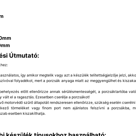
m
m
10mm
0mm
ési Útmutató:
khez:
sználatos, így amikor megtelik vagy azt a készülék telítettségjelzője jelzi, akkor
rszívóval folyadékot, mert a porzsák anyaga miatt az meggyengülhet és kiszaka
ehelyezés előtt ellenőrizze annak sérülésmentességét, a porzsáktartóba való 
y vált el a ragasztás. Ezesetben cserélje a porzsákot!
vő motorvédő szűrő állapotát rendszeresen ellenőrizze, szükség esetén cserélni 
etkező törmeléket vagy finom port nem ajánlatos felszívni a porzsákba, 
szab esetben kiszakíthatja.
bi készülék típusokhoz használható: