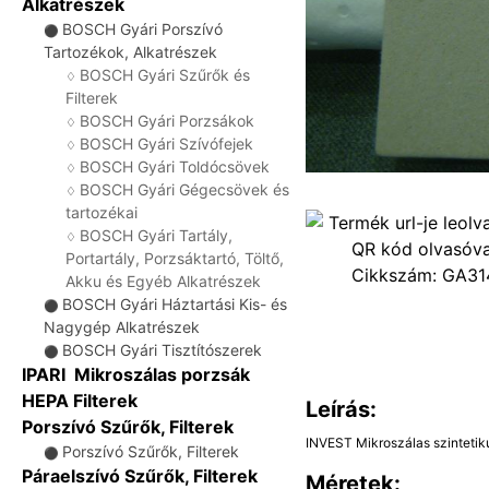
Alkatrészek
BOSCH Gyári Porszívó
⚫
Tartozékok, Alkatrészek
BOSCH Gyári Szűrők és
♢
Filterek
BOSCH Gyári Porzsákok
♢
BOSCH Gyári Szívófejek
♢
BOSCH Gyári Toldócsövek
♢
BOSCH Gyári Gégecsövek és
♢
tartozékai
BOSCH Gyári Tartály,
♢
Portartály, Porzsáktartó, Töltő,
Cikkszám:
GA31
Akku és Egyéb Alkatrészek
BOSCH Gyári Háztartási Kis- és
⚫
Nagygép Alkatrészek
BOSCH Gyári Tisztítószerek
⚫
IPARI Mikroszálas porzsák
HEPA Filterek
Leírás:
Porszívó Szűrők, Filterek
INVEST Mikroszálas szinteti
Porszívó Szűrők, Filterek
⚫
Páraelszívó Szűrők, Filterek
Méretek: