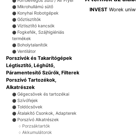
Forrólevegős Sütő / Air Fryer
⚫
Mikrohullámú sütő
⚫
INVEST
Worek uniwe
Konyhai Robotgépek
⚫
Gőztisztítók
⚫
Víztisztító kancsók
⚫
Fogkefék, Szájhigiéniás
⚫
termékek
Boholytalanítók
⚫
Ventilátor
⚫
Porszívók és Takarítógépek
Légtisztító, Léghűtő,
Páramentesítő Szűrők, Filterek
Porszívó Tartozékok,
Alkatrészek
Gégecsövek és tartozékai
⚫
Szívófejek
⚫
Toldócsövek
⚫
Átalakító Csonkok, Adapterek
⚫
Porszívó Alkatrészek
⚫
Porzsáktartók
♢
Akkumulátorok
♢