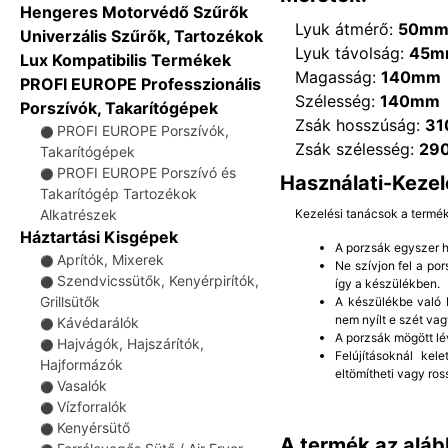
Hengeres Motorvédő Szűrők
Lyuk átmérő:
50m
Univerzális Szűrők, Tartozékok
Lyuk távolság:
45m
Lux Kompatibilis Termékek
Magasság:
140mm
PROFI EUROPE Professzionális
Szélesség:
140mm
Porszívók, Takarítógépek
Zsák hosszúság:
3
PROFI EUROPE Porszívók,
⚫
Zsák szélesség:
29
Takarítógépek
PROFI EUROPE Porszívó és
⚫
Használati-Kezel
Takarítógép Tartozékok
Kezelési tanácsok a termé
Alkatrészek
Háztartási Kisgépek
A porzsák egyszer ha
Aprítók, Mixerek
⚫
Ne szívjon fel a po
Szendvicssütők, Kenyérpirítók,
⚫
így a készülékben.
Grillsütők
A készülékbe való b
nem nyílt e szét vag
Kávédarálók
⚫
A porzsák mögött lé
Hajvágók, Hajszárítók,
⚫
Felújításoknál kel
Hajformázók
eltömítheti vagy ros
Vasalók
⚫
Vízforralók
⚫
Kenyérsütő
⚫
A termék az aláb