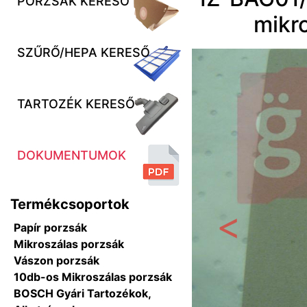
PORZSÁK KERESŐ
mikr
SZŰRŐ/HEPA KERESŐ
TARTOZÉK KERESŐ
DOKUMENTUMOK
Termékcsoportok
Papír porzsák
Előző
Mikroszálas porzsák
Vászon porzsák
10db-os Mikroszálas porzsák
BOSCH Gyári Tartozékok,