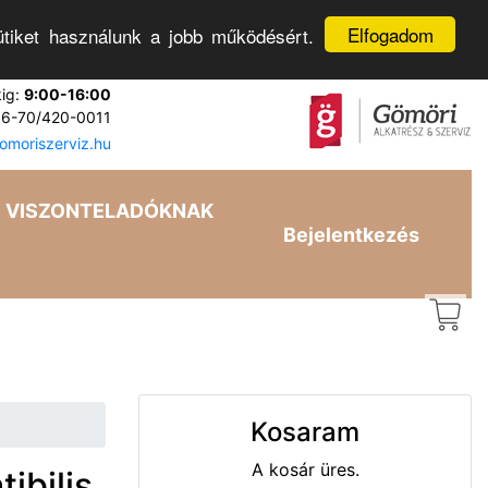
Elfogadom
tiket használunk a jobb működésért.
kig:
9:00-16:00
6-70/420-0011
moriszerviz.hu
VISZONTELADÓKNAK
Bejelentkezés
Kosaram
A kosár üres.
ibilis