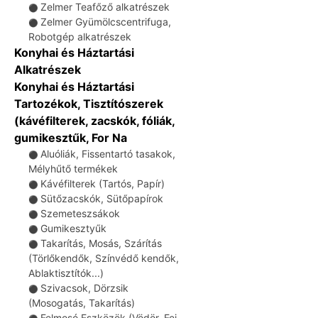
Zelmer Teafőző alkatrészek
⚫
Zelmer Gyümölcscentrifuga,
⚫
Robotgép alkatrészek
Konyhai és Háztartási
Alkatrészek
Konyhai és Háztartási
Tartozékok, Tisztítószerek
(kávéfilterek, zacskók, fóliák,
gumikesztűk, For Na
Aluóliák, Fissentartó tasakok,
⚫
Mélyhűtő termékek
Kávéfilterek (Tartós, Papír)
⚫
Sütőzacskók, Sütőpapírok
⚫
Szemeteszsákok
⚫
Gumikesztyűk
⚫
Takarítás, Mosás, Szárítás
⚫
(Törlőkendők, Színvédő kendők,
Ablaktisztítók...)
Szivacsok, Dörzsik
⚫
(Mosogatás, Takarítás)
Felmosó Eszközök (Vödör, Fej,