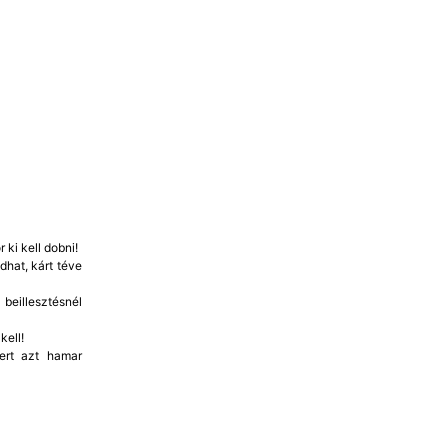
 ki kell dobni!
dhat, kárt téve
beillesztésnél
kell!
mert azt hamar