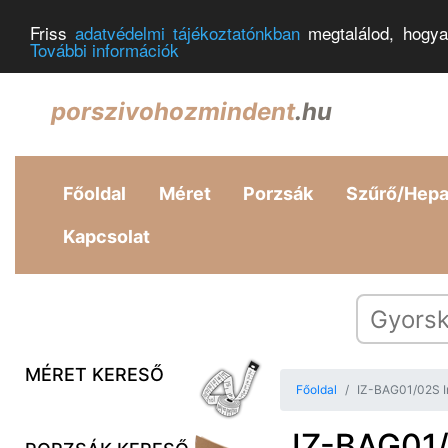
Friss
adatvédelmi tájékoztatónkban
megtalálod, hogya
További információk
porszivohozmindent
.hu
Főoldal
Méret
Porzsák
Szűrő/Hep
Kapcsolat
MÉRET KERESŐ
Főoldal
IZ-BAG01/02S In
IZ-BAG01/