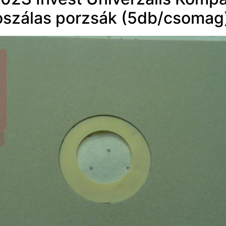
oszálas porzsák (5db/csomag