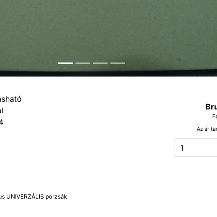
Br
E
4
Az ár ta
kus UNIVERZÁLIS porzsák