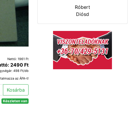
Róbert
Diósd
Nettó: 1961 Ft
uttó: 2490 Ft
gységár: 498 Ft/db
rtalmazza az ÁFA-t!
Kosárba
Készleten van