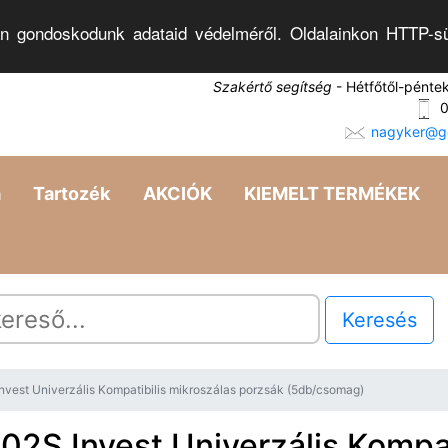
n gondoskodunk adataid védelméről. Oldalainkon HTTP-sü
Szakértő segítség
- Hétfőtől-pénte
0
nagyker@go
a
Tartozék
AKCIÓK
KIEMELT TERMÉKEK
Keresés
vest Univerzális Kompatibilis mikroszálas porzsák (5db/csomag)
02S Invest Univerzális Kompat