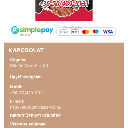
KAPCSOLAT
Cégnév:
Gömöri Alkatrész Kft.
Ügyfélszolgálat:
Mobil:
+36-70/420-0011
E-mail:
nagyker@gomoriszerviz.hu
DIREKT ÜZENET KÜLDÉSE
Viszonteladóknak: