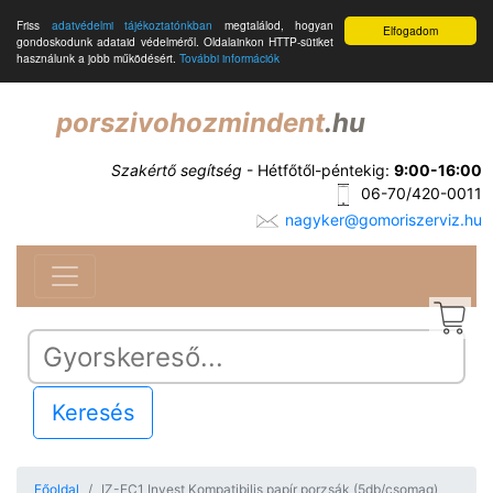
Friss
adatvédelmi tájékoztatónkban
megtalálod, hogyan
Elfogadom
gondoskodunk adataid védelméről. Oldalainkon HTTP-sütiket
használunk a jobb működésért.
További információk
porszivohozmindent
.hu
Szakértő segítség
- Hétfőtől-péntekig:
9:00-16:00
06-70/420-0011
nagyker@gomoriszerviz.hu
Keresés
Főoldal
IZ-EC1 Invest Kompatibilis papír porzsák (5db/csomag)