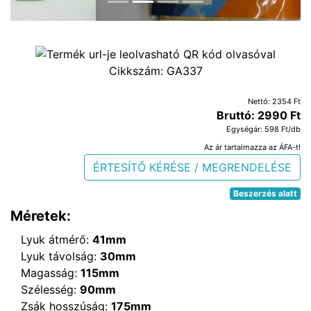
Cikkszám:
GA337
Nettó: 2354 Ft
Bruttó: 2990 Ft
Egységár: 598 Ft/db
Az ár tartalmazza az ÁFA-t!
ÉRTESÍTŐ KÉRÉSE / MEGRENDELÉSE
Beszerzés alatt
Méretek:
Lyuk átmérő:
41mm
Lyuk távolság:
30mm
Magasság:
115mm
Szélesség:
90mm
Zsák hosszúság:
175mm