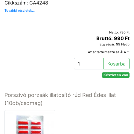
Cikkszám: GA4248
További részletek...
Nettó: 780 Ft
Bruttó: 990 Ft
Egységár: 99 Ft/db
Az ár tartalmazza az ÁFA-t!
Kosárba
Készleten van
Porszívó porzsák illatosító rúd Red Édes illat
(10db/csomag)