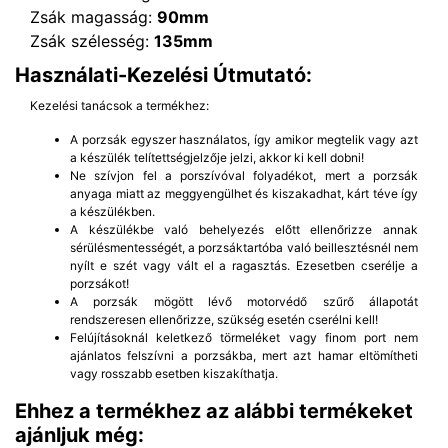
Zsák magasság:
90mm
Zsák szélesség:
135mm
Használati-Kezelési Útmutató:
Kezelési tanácsok a termékhez:
A porzsák egyszer használatos, így amikor megtelik vagy azt
a készülék telítettségjelzője jelzi, akkor ki kell dobni!
Ne szívjon fel a porszívóval folyadékot, mert a porzsák
anyaga miatt az meggyengülhet és kiszakadhat, kárt téve így
a készülékben.
A készülékbe való behelyezés előtt ellenőrizze annak
sérülésmentességét, a porzsáktartóba való beillesztésnél nem
nyílt e szét vagy vált el a ragasztás. Ezesetben cserélje a
porzsákot!
A porzsák mögött lévő motorvédő szűrő állapotát
rendszeresen ellenőrizze, szükség esetén cserélni kell!
Felújításoknál keletkező törmeléket vagy finom port nem
ajánlatos felszívni a porzsákba, mert azt hamar eltömítheti
vagy rosszabb esetben kiszakíthatja.
Ehhez a termékhez az alábbi termékeket
ajánljuk még: