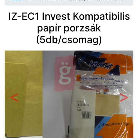
IZ-EC1 Invest Kompatibilis
papír porzsák
(5db/csomag)
Előző
Követ