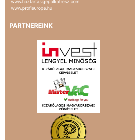
www.haztartasigepalkatresz.com
www.profieurope.hu
PARTNEREINK