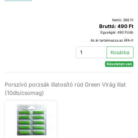
Nettó: 386 Ft
Bruttó: 490 Ft
Egységár: 490 Ft/db
Az ár tartalmazza az ÁFA-t!
Kosárba
Készleten van
Porszívó porzsák illatosító rúd Green Virág illat
(10db/csomag)