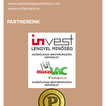
www.haztartasigepalkatresz.com
www.profieurope.hu
PARTNEREINK