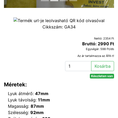
Cikkszám:
GA34
Nettó: 2354 Ft
Bruttó: 2990 Ft
Egységár: 598 Ft/db
Az ár tartalmazza az ÁFA-t!
Kosárba
Készleten van
Méretek:
Lyuk átmérő:
47mm
Lyuk távolság:
11mm
Magasság:
87mm
Szélesség:
92mm