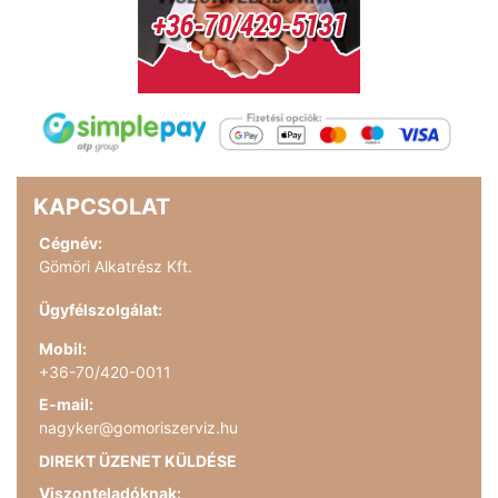
KAPCSOLAT
Cégnév:
Gömöri Alkatrész Kft.
Ügyfélszolgálat:
Mobil:
+36-70/420-0011
E-mail:
nagyker@gomoriszerviz.hu
DIREKT ÜZENET KÜLDÉSE
Viszonteladóknak: