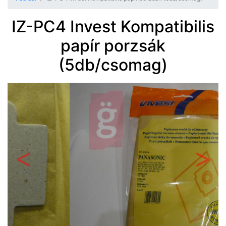
IZ-PC4 Invest Kompatibilis
papír porzsák
(5db/csomag)
Előző
Követ