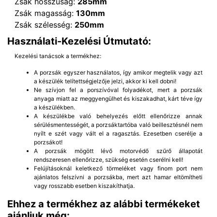
Zsák hosszúság:
285mm
Zsák magasság:
130mm
Zsák szélesség:
250mm
Használati-Kezelési Útmutató:
Kezelési tanácsok a termékhez:
A porzsák egyszer használatos, így amikor megtelik vagy azt
a készülék telítettségjelzője jelzi, akkor ki kell dobni!
Ne szívjon fel a porszívóval folyadékot, mert a porzsák
anyaga miatt az meggyengülhet és kiszakadhat, kárt téve így
a készülékben.
A készülékbe való behelyezés előtt ellenőrizze annak
sérülésmentességét, a porzsáktartóba való beillesztésnél nem
nyílt e szét vagy vált el a ragasztás. Ezesetben cserélje a
porzsákot!
A porzsák mögött lévő motorvédő szűrő állapotát
rendszeresen ellenőrizze, szükség esetén cserélni kell!
Felújításoknál keletkező törmeléket vagy finom port nem
ajánlatos felszívni a porzsákba, mert azt hamar eltömítheti
vagy rosszabb esetben kiszakíthatja.
Ehhez a termékhez az alábbi termékeket
ajánljuk még: