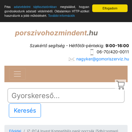
Friss
adatvédelmi tájékoztatónkban
megtalálod, hogyan
Elfogadom
gondoskodunk adataid védelméről. Oldalainkon HTTP-sütiket
használunk a jobb működésért.
További információk
porszivohozmindent
.hu
Szakértő segítség
- Hétfőtől-péntekig:
9:00-16:00
06-70/420-0011
nagyker@gomoriszerviz.hu
Keresés
Főoldal
IZ-PC4 Invest Kompatibilis papír porzsák (5db/csomag)