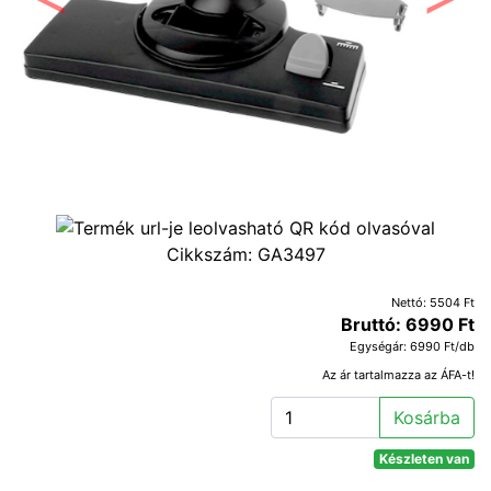
Előző
Követ
Cikkszám:
GA3497
Nettó: 5504 Ft
Bruttó: 6990 Ft
Egységár: 6990 Ft/db
Az ár tartalmazza az ÁFA-t!
Kosárba
Készleten van