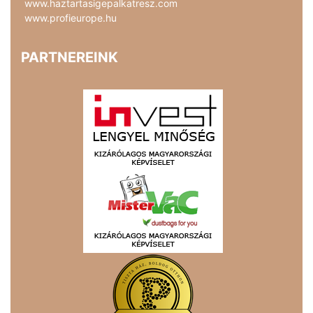
www.haztartasigepalkatresz.com
www.profieurope.hu
PARTNEREINK