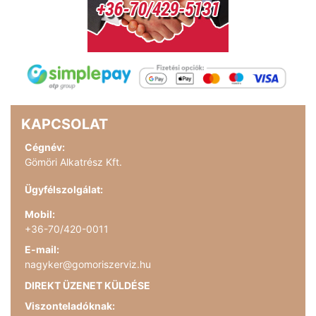
KAPCSOLAT
Cégnév:
Gömöri Alkatrész Kft.
Ügyfélszolgálat:
Mobil:
+36-70/420-0011
E-mail:
nagyker@gomoriszerviz.hu
DIREKT ÜZENET KÜLDÉSE
Viszonteladóknak: