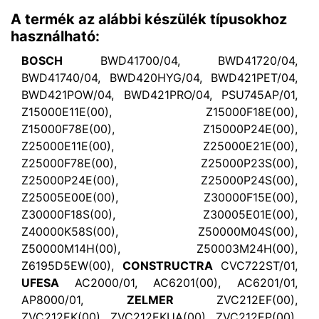
A termék az alábbi készülék típusokhoz
használható:
BOSCH
BWD41700/04, BWD41720/04,
BWD41740/04, BWD420HYG/04, BWD421PET/04,
BWD421POW/04, BWD421PRO/04, PSU745AP/01,
Z15000E11E(00), Z15000F18E(00),
Z15000F78E(00), Z15000P24E(00),
Z25000E11E(00), Z25000E21E(00),
Z25000F78E(00), Z25000P23S(00),
Z25000P24E(00), Z25000P24S(00),
Z25005E00E(00), Z30000F15E(00),
Z30000F18S(00), Z30005E01E(00),
Z40000K58S(00), Z50000M04S(00),
Z50000M14H(00), Z50003M24H(00),
Z6195D5EW(00),
CONSTRUCTRA
CVC722ST/01,
UFESA
AC2000/01, AC6201(00), AC6201/01,
AP8000/01,
ZELMER
ZVC212EF(00),
ZVC212EK(00), ZVC212EKUA(00), ZVC212EP(00),