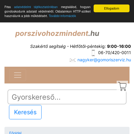
Friss
adatvédelmi tájékoztatónkban
megtalálod, hogyan
Elfogadom
gondoskodunk adataid védelméről. Oldalainkon HTTP-sütiket
használunk a jobb működésért.
További információk
porszivohozmindent
.hu
Szakértő segítség
- Hétfőtől-péntekig:
9:00-16:00
06-70/420-0011
nagyker@gomoriszerviz.hu
Keresés
Főoldal