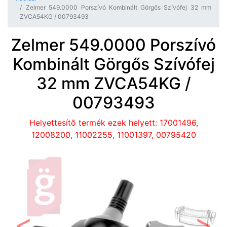
Zelmer 549.0000 Porszívó Kombinált Görgős Szívófej 32 mm
ZVCA54KG / 00793493
Zelmer 549.0000 Porszívó
Kombinált Görgős Szívófej
32 mm ZVCA54KG /
00793493
Helyettesítõ termék ezek helyett: 17001496,
12008200, 11002255, 11001397, 00795420