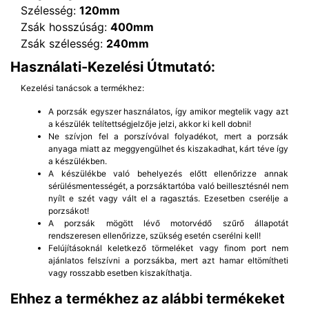
Szélesség:
120mm
Zsák hosszúság:
400mm
Zsák szélesség:
240mm
Használati-Kezelési Útmutató:
Kezelési tanácsok a termékhez:
A porzsák egyszer használatos, így amikor megtelik vagy azt
a készülék telítettségjelzője jelzi, akkor ki kell dobni!
Ne szívjon fel a porszívóval folyadékot, mert a porzsák
anyaga miatt az meggyengülhet és kiszakadhat, kárt téve így
a készülékben.
A készülékbe való behelyezés előtt ellenőrizze annak
sérülésmentességét, a porzsáktartóba való beillesztésnél nem
nyílt e szét vagy vált el a ragasztás. Ezesetben cserélje a
porzsákot!
A porzsák mögött lévő motorvédő szűrő állapotát
rendszeresen ellenőrizze, szükség esetén cserélni kell!
Felújításoknál keletkező törmeléket vagy finom port nem
ajánlatos felszívni a porzsákba, mert azt hamar eltömítheti
vagy rosszabb esetben kiszakíthatja.
Ehhez a termékhez az alábbi termékeket