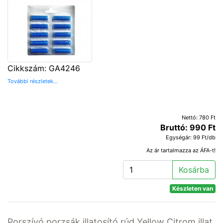
Cikkszám: GA4246
További részletek...
Nettó: 780 Ft
Bruttó: 990 Ft
Egységár: 99 Ft/db
Az ár tartalmazza az ÁFA-t!
Kosárba
Készleten van
Porszívó porzsák illatosító rúd Yellow Citrom illat