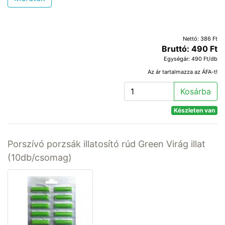
Nettó: 386 Ft
Bruttó: 490 Ft
Egységár: 490 Ft/db
Az ár tartalmazza az ÁFA-t!
Kosárba
Készleten van
Porszívó porzsák illatosító rúd Green Virág illat
(10db/csomag)