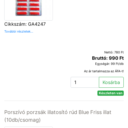
Cikkszám: GA4247
További részletek...
Nettó: 780 Ft
Bruttó: 990 Ft
Egységár: 99 Ft/db
Az ár tartalmazza az ÁFA-t!
Kosárba
Készleten van
Porszívó porzsák illatosító rúd Blue Friss illat
(10db/csomag)