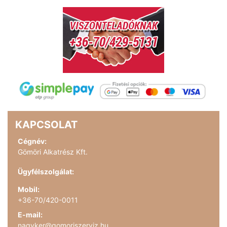
KAPCSOLAT
Cégnév:
Gömöri Alkatrész Kft.
Ügyfélszolgálat:
Mobil:
+36-70/420-0011
E-mail:
nagyker@gomoriszerviz.hu