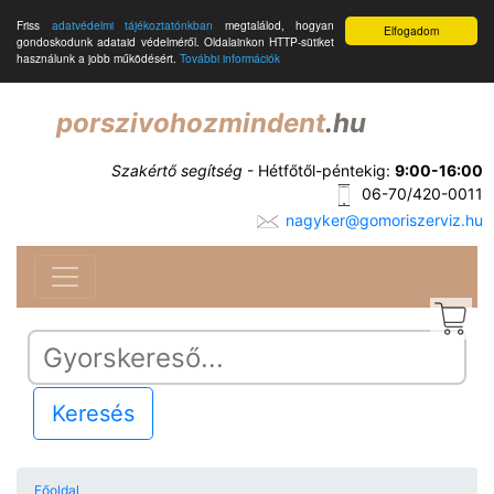
Friss
adatvédelmi tájékoztatónkban
megtalálod, hogyan
Elfogadom
gondoskodunk adataid védelméről. Oldalainkon HTTP-sütiket
használunk a jobb működésért.
További információk
porszivohozmindent
.hu
Szakértő segítség
- Hétfőtől-péntekig:
9:00-16:00
06-70/420-0011
nagyker@gomoriszerviz.hu
Keresés
Főoldal