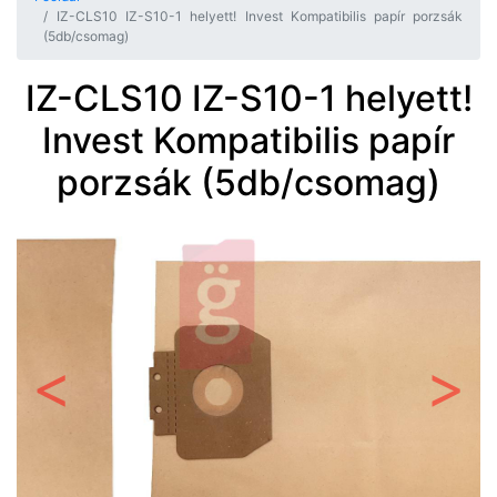
IZ-CLS10 IZ-S10-1 helyett! Invest Kompatibilis papír porzsák
(5db/csomag)
IZ-CLS10 IZ-S10-1 helyett!
Invest Kompatibilis papír
porzsák (5db/csomag)
Előző
Követ